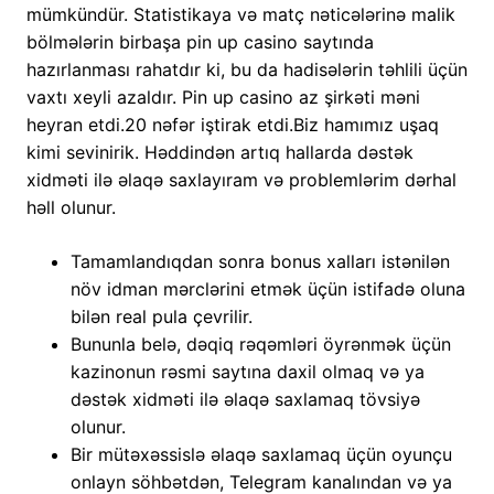
mümkündür. Statistikaya və matç nəticələrinə malik
bölmələrin birbaşa pin up casino saytında
hazırlanması rahatdır ki, bu da hadisələrin təhlili üçün
vaxtı xeyli azaldır. Pin up casino az şirkəti məni
heyran etdi.20 nəfər iştirak etdi.Biz hamımız uşaq
kimi sevinirik. Həddindən artıq hallarda dəstək
xidməti ilə əlaqə saxlayıram və problemlərim dərhal
həll olunur.
Tamamlandıqdan sonra bonus xalları istənilən
növ idman mərclərini etmək üçün istifadə oluna
bilən real pula çevrilir.
Bununla belə, dəqiq rəqəmləri öyrənmək üçün
kazinonun rəsmi saytına daxil olmaq və ya
dəstək xidməti ilə əlaqə saxlamaq tövsiyə
olunur.
Bir mütəxəssislə əlaqə saxlamaq üçün oyunçu
onlayn söhbətdən, Telegram kanalından və ya