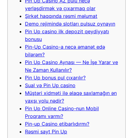
Pin Up Casino AZ pulu necə
yerləşdirmək və çıxarmaq olar
Şirkət haqqında rəsmi məlumat
Demo rejimində slotları pulsuz oynayın
Pin Up casino ilk depozit qeydiyyatı
bonusu
Pin-Up Casino-a necə əmanət edə
bilərəm?
Pin Up Casino Aynası — Ne İşe Yarar ve
Ne Zaman Kullanılır?
Pin Up bonus pul çıxarılır?
Sual və Pin Up casino
Müştəri xidməti ilə əlaqə saxlamağın ən
yaxşı yolu nədir?
Pin Up Online Casino-nun Mobil
Proqramı varmı?
Pin-up Casino etibarlıdırmı?
Rəsmi sayt Pin Up