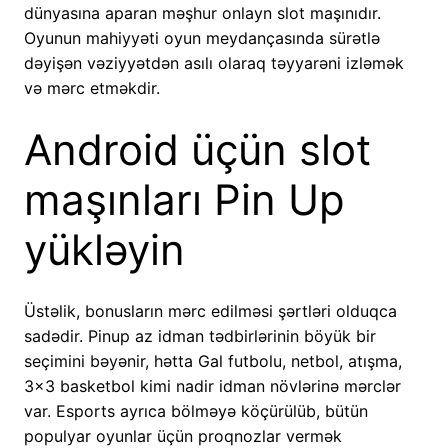
dünyasına aparan məşhur onlayn slot maşınıdır.
Oyunun mahiyyəti oyun meydançasında sürətlə
dəyişən vəziyyətdən asılı olaraq təyyarəni izləmək
və mərc etməkdir.
Android üçün slot
maşınları Pin Up
yükləyin
Üstəlik, bonusların mərc edilməsi şərtləri olduqca
sadədir. Pinup az idman tədbirlərinin böyük bir
seçimini bəyənir, hətta Gal futbolu, netbol, ​​atışma,
3×3 basketbol kimi nadir idman növlərinə mərclər
var. Esports ayrıca bölməyə köçürülüb, bütün
populyar oyunlar üçün proqnozlar vermək