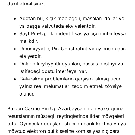
daxil etməlisiniz.
Adətən bu, kiçik məbləğdir, məsələn, dollar və
ya başqa valyutada ekvivalentdir.
Sayt Pin-Up ilkin identifikasiya üçün interfeysə
malikdir.
Ümumiyyətlə, Pin-Up istirahət və əyləncə üçün
əla yerdir.
Onların keyfiyyətli oyunları, həssas dəstəyi və
istifadəçi dostu interfeysi var.
Gələcəkdə problemlərin qarşısını almaq üçün
yalnız real məlumatları təqdim etmək tövsiyə
olunur.
Bu gün Casino Pin Up Azərbaycanın ən yaxşı qumar
resurslarının müstəqil reytinqlərində lider mövqeləri
tutur Oyunçular uduşları istənilən bank kartına və ya
mövcud elektron pul kisəsinə komissiyasız çıxara