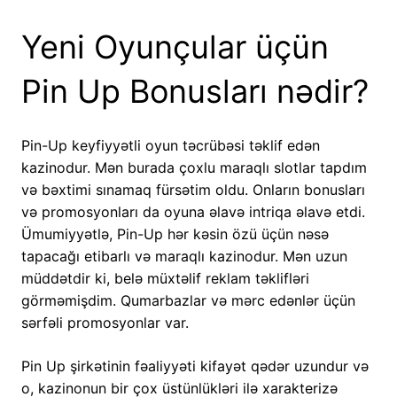
Yeni Oyunçular üçün
Pin Up Bonusları nədir?
Pin-Up keyfiyyətli oyun təcrübəsi təklif edən
kazinodur. Mən burada çoxlu maraqlı slotlar tapdım
və bəxtimi sınamaq fürsətim oldu. Onların bonusları
və promosyonları da oyuna əlavə intriqa əlavə etdi.
Ümumiyyətlə, Pin-Up hər kəsin özü üçün nəsə
tapacağı etibarlı və maraqlı kazinodur. Mən uzun
müddətdir ki, belə müxtəlif reklam təklifləri
görməmişdim. Qumarbazlar və mərc edənlər üçün
sərfəli promosyonlar var.
Pin Up şirkətinin fəaliyyəti kifayət qədər uzundur və
o, kazinonun bir çox üstünlükləri ilə xarakterizə