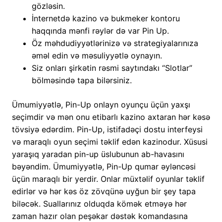
gözləsin.
İnternetdə kazino və bukmeker kontoru
haqqında mənfi rəylər də var Pin Up.
Öz məhdudiyyətlərinizə və strategiyalarınıza
əməl edin və məsuliyyətlə oynayın.
Siz onları şirkətin rəsmi saytındakı “Slotlar”
bölməsində tapa bilərsiniz.
Ümumiyyətlə, Pin-Up onlayn oyunçu üçün yaxşı
seçimdir və mən onu etibarlı kazino axtaran hər kəsə
tövsiyə edərdim. Pin-Up, istifadəçi dostu interfeysi
və maraqlı oyun seçimi təklif edən kazinodur. Xüsusi
yaraşıq yaradan pin-up üslubunun ab-havasını
bəyəndim. Ümumiyyətlə, Pin-Up qumar əyləncəsi
üçün maraqlı bir yerdir. Onlar müxtəlif oyunlar təklif
edirlər və hər kəs öz zövqünə uyğun bir şey tapa
biləcək. Suallarınız olduqda kömək etməyə hər
zaman hazır olan peşəkar dəstək komandasına