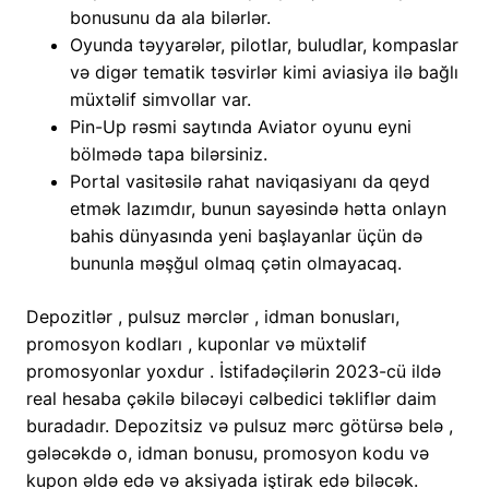
bonusunu da ala bilərlər.
Oyunda təyyarələr, pilotlar, buludlar, kompaslar
və digər tematik təsvirlər kimi aviasiya ilə bağlı
müxtəlif simvollar var.
Pin-Up rəsmi saytında Aviator oyunu eyni
bölmədə tapa bilərsiniz.
Portal vasitəsilə rahat naviqasiyanı da qeyd
etmək lazımdır, bunun sayəsində hətta onlayn
bahis dünyasında yeni başlayanlar üçün də
bununla məşğul olmaq çətin olmayacaq.
Depozitlər , pulsuz mərclər , idman bonusları,
promosyon kodları , kuponlar və müxtəlif
promosyonlar yoxdur . İstifadəçilərin 2023-cü ildə
real hesaba çəkilə biləcəyi cəlbedici təkliflər daim
buradadır. Depozitsiz və pulsuz mərc götürsə belə ,
gələcəkdə o, idman bonusu, promosyon kodu və
kupon əldə edə və aksiyada iştirak edə biləcək.