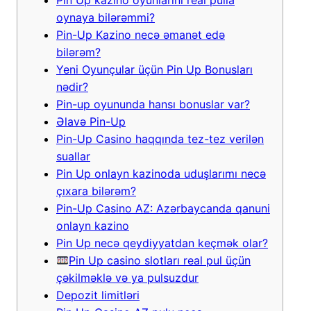
Pin Up kazino oyunlarını real pulla
oynaya bilərəmmi?
Pin-Up Kazino necə əmanət edə
bilərəm?
Yeni Oyunçular üçün Pin Up Bonusları
nədir?
Pin-up oyununda hansı bonuslar var?
Əlavə Pin-Up
Pin-Up Casino haqqında tez-tez verilən
suallar
Pin Up onlayn kazinoda uduşlarımı necə
çıxara bilərəm?
Pin-Up Casino AZ: Azərbaycanda qanuni
onlayn kazino
Pin Up necə qeydiyyatdan keçmək olar?
Pin Up casino slotları real pul üçün
çəkilməklə və ya pulsuzdur
Depozit limitləri