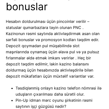
bonuslar
Hesabın doldurulması üçün pincoinlər verilir –
statuslar qumarbazlara təyin olunan PNC .
Kazinonun rəsmi saytında aktivləşdirmək asan olan
sərfəli bonuslar və promosyon kodları təqdim edir.
Depozit qoymadan pul müqabilində slot
maşınlarında oynamaq üçün əlavə pul və ya pulsuz
fırlanmalar əldə etmək imkanı verirlər . Heç bir
depozit təqdim edilmir, lakin kazino balansını
doldurmaq üçün hesabınızda aktivləşdirilə bilən
depozit mükafatları üçün müxtəlif variantlar var.
Təsdiqlənmiş onlayn kazino telefon nömrəsi ilə
uduşların çıxarılması daha sürətli olur.
Pin-Up idman mərc oyunu şirkətinin rəsmi
saytının işçi güzgüsü nədir?