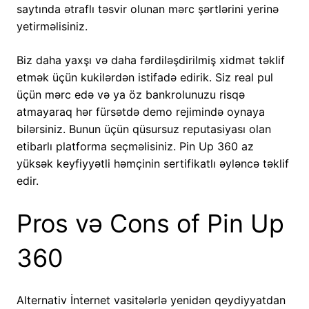
saytında ətraflı təsvir olunan mərc şərtlərini yerinə
yetirməlisiniz.
Biz daha yaxşı və daha fərdiləşdirilmiş xidmət təklif
etmək üçün kukilərdən istifadə edirik. Siz real pul
üçün mərc edə və ya öz bankrolunuzu risqə
atmayaraq hər fürsətdə demo rejimində oynaya
bilərsiniz. Bunun üçün qüsursuz reputasiyası olan
etibarlı platforma seçməlisiniz. Pin Up 360 az
yüksək keyfiyyətli həmçinin sertifikatlı əyləncə təklif
edir.
Pros və Cons of Pin Up
360
Alternativ İnternet vasitələrlə yenidən qeydiyyatdan