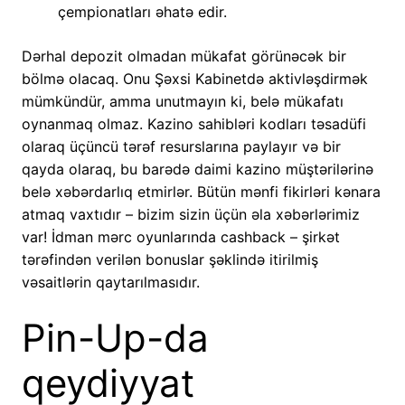
çempionatları əhatə edir.
Dərhal depozit olmadan mükafat görünəcək bir
bölmə olacaq. Onu Şəxsi Kabinetdə aktivləşdirmək
mümkündür, amma unutmayın ki, belə mükafatı
oynanmaq olmaz. Kazino sahibləri kodları təsadüfi
olaraq üçüncü tərəf resurslarına paylayır və bir
qayda olaraq, bu barədə daimi kazino müştərilərinə
belə xəbərdarlıq etmirlər. Bütün mənfi fikirləri kənara
atmaq vaxtıdır – bizim sizin üçün əla xəbərlərimiz
var! İdman mərc oyunlarında cashback – şirkət
tərəfindən verilən bonuslar şəklində itirilmiş
vəsaitlərin qaytarılmasıdır.
Pin-Up-da
qeydiyyat