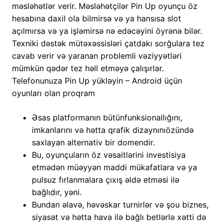
məsləhətlər verir. Məsləhətçilər Pin Up oyunçu öz
hesabına daxil ola bilmirsə və ya hansısa slot
açılmırsa və ya işləmirsə nə edəcəyini öyrənə bilər.
Texniki dəstək mütəxəssisləri çatdakı sorğulara tez
cavab verir və yaranan problemli vəziyyətləri
mümkün qədər tez həll etməyə çalışırlar.
Telefonunuza Pin Up yükləyin – Android üçün
oyunları olan proqram
Əsas platformanın bütünfunksionallığını,
imkanlarını və hətta qrafik dizaynınıözündə
saxlayan alternativ bir domendir.
Bu, oyunçuların öz vəsaitlərini investisiya
etmədən müəyyən maddi mükafatlara və ya
pulsuz fırlanmalara çıxış əldə etməsi ilə
bağlıdır, yəni.
Bundan əlavə, həvəskar turnirlər və şou biznes,
siyasət və hətta hava ilə bağlı betlərlə xətti də