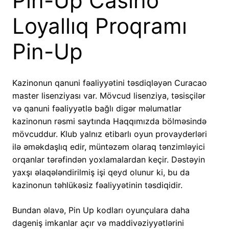
Pin-Up Casino
Loyallıq Proqramı
Pin-Up
Kazinonun qanuni fəaliyyətini təsdiqləyən Curacao
master lisenziyası var. Mövcud lisenziya, təsisçilər
və qanuni fəaliyyətlə bağlı digər məlumatlar
kazinonun rəsmi saytında Haqqımızda bölməsində
mövcuddur. Klub yalnız etibarlı oyun provayderləri
ilə əməkdaşlıq edir, müntəzəm olaraq tənzimləyici
orqanlar tərəfindən yoxlamalardan keçir. Dəstəyin
yaxşı əlaqələndirilmiş işi qeyd olunur ki, bu da
kazinonun təhlükəsiz fəaliyyətinin təsdiqidir.
Bundan əlavə, Pin Up kodları oyunçulara daha
dageniş imkanlar açır və maddivəziyyətlərini