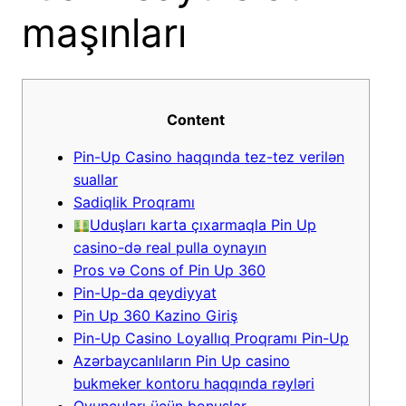
maşınları
Content
Pin-Up Casino haqqında tez-tez verilən
suallar
Sadiqlik Proqramı
Uduşları karta çıxarmaqla Pin Up
casino-də real pulla oynayın
Pros və Cons of Pin Up 360
Pin-Up-da qeydiyyat
Pin Up 360 Kazino Giriş
Pin-Up Casino Loyallıq Proqramı Pin-Up
Azərbaycanlıların Pin Up casino
bukmeker kontoru haqqında rəyləri