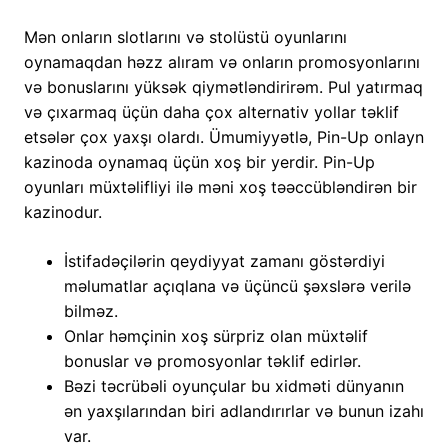
Mən onların slotlarını və stolüstü oyunlarını
oynamaqdan həzz alıram və onların promosyonlarını
və bonuslarını yüksək qiymətləndirirəm. Pul yatırmaq
və çıxarmaq üçün daha çox alternativ yollar təklif
etsələr çox yaxşı olardı. Ümumiyyətlə, Pin-Up onlayn
kazinoda oynamaq üçün xoş bir yerdir. Pin-Up
oyunları müxtəlifliyi ilə məni xoş təəccübləndirən bir
kazinodur.
İstifadəçilərin qeydiyyat zamanı göstərdiyi
məlumatlar açıqlana və üçüncü şəxslərə verilə
bilməz.
Onlar həmçinin xoş sürpriz olan müxtəlif
bonuslar və promosyonlar təklif edirlər.
Bəzi təcrübəli oyunçular bu xidməti dünyanın
ən yaxşılarından biri adlandırırlar və bunun izahı
var.