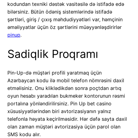
kodundan texniki dəstək vasitəsilə də istifadə edə
bilərsiniz. Bütün ödəniş sistemlərində istifadə
şərtləri, giriş / çıxış məhdudiyyətləri var, həmçinin
əməliyyatlar üçün öz şərtlərini müəyyənləşdirirlər
pinup
.
Sadiqlik Proqramı
Pin-Up-də müştəri profili yaratmaq üçün
Azərbaycan kodu ilə mobil telefon nömrəsini daxil
etməlisiniz. Onu kliklədikdən sonra poçtdan artıq
oyun hesabı yaradılan bukmeker kontorunun rəsmi
portalına yönləndirilirsiniz. Pin Up bet casino
xüsusiyyətlərindən biri avtorizasiyanın yalnız
telefonla həyata keçirilməsidir. Hər dəfə sayta daxil
olan zaman müştəri avtorizasiya üçün parol olan
SMS kodu alır.