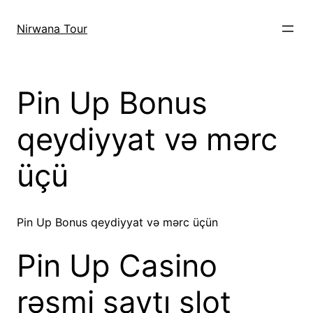
Skip
to
Nirwana Tour
content
Pin Up Bonus
qeydiyyat və mərc
üçü
Pin Up Bonus qeydiyyat və mərc üçün
Pin Up Casino
rəsmi saytı slot