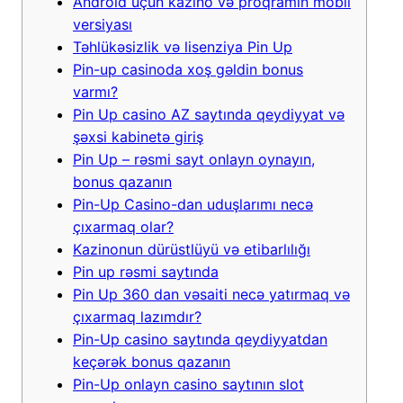
Android üçün kazino və proqramın mobil
versiyası
Təhlükəsizlik və lisenziya Pin Up
Pin-up casinoda xoş gəldin bonus
varmı?
Pin Up casino AZ saytında qeydiyyat və
şəxsi kabinetə giriş
Pin Up – rəsmi sayt onlayn oynayın,
bonus qazanın
Pin-Up Casino-dan uduşlarımı necə
çıxarmaq olar?
Kazinonun dürüstlüyü və etibarlılığı
Pin up rəsmi saytında
Pin Up 360 dan vəsaiti necə yatırmaq və
çıxarmaq lazımdır?
Pin-Up casino saytında qeydiyyatdan
keçərək bonus qazanın
Pin-Up onlayn casino saytının slot