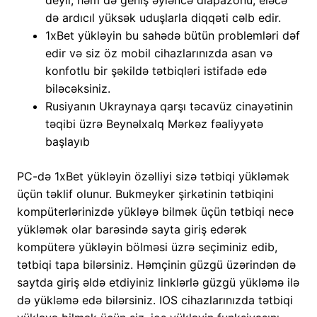
deyil, həm də geniş əyləncə diapazonu, eləcə
də ardıcıl yüksək uduşlarla diqqəti cəlb edir.
1xBet yükləyin bu sahədə bütün problemləri dəf
edir və siz öz mobil cihazlarınızda asan və
konfotlu bir şəkildə tətbiqləri istifadə edə
biləcəksiniz.
Rusiyanın Ukraynaya qarşı təcavüz cinayətinin
təqibi üzrə Beynəlxalq Mərkəz fəaliyyətə
başlayıb
PC-də 1xBet yükləyin özəlliyi sizə tətbiqi yükləmək
üçün təklif olunur. Bukmeyker şirkətinin tətbiqini
kompüterlərinizdə yükləyə bilmək üçün tətbiqi necə
yükləmək olar barəsində sayta giriş edərək
kompüterə yükləyin bölməsi üzrə seçiminiz edib,
tətbiqi tapa bilərsiniz. Həmçinin güzgü üzərindən də
saytda giriş əldə etdiyiniz linklərlə güzgü yükləmə ilə
də yükləmə edə bilərsiniz. IOS cihazlarınızda tətbiqi