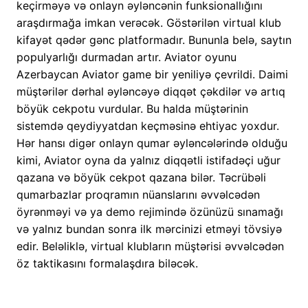
keçirməyə və onlayn əyləncənin funksionallığını
araşdırmağa imkan verəcək. Göstərilən virtual klub
kifayət qədər gənc platformadır. Bununla belə, saytın
populyarlığı durmadan artır. Aviator oyunu
Azerbaycan Aviator game bir yeniliyə çevrildi. Daimi
müştərilər dərhal əyləncəyə diqqət çəkdilər və artıq
böyük cekpotu vurdular. Bu halda müştərinin
sistemdə qeydiyyatdan keçməsinə ehtiyac yoxdur.
Hər hansı digər onlayn qumar əyləncələrində olduğu
kimi, Aviator oyna da yalnız diqqətli istifadəçi uğur
qazana və böyük cekpot qazana bilər. Təcrübəli
qumarbazlar proqramın nüanslarını əvvəlcədən
öyrənməyi və ya demo rejimində özünüzü sınamağı
və yalnız bundan sonra ilk mərcinizi etməyi tövsiyə
edir. Beləliklə, virtual klubların müştərisi əvvəlcədən
öz taktikasını formalaşdıra biləcək.