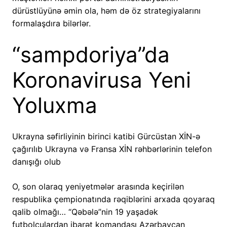
dürüstlüyünə əmin ola, həm də öz strategiyalarını
formalaşdıra bilərlər.
“sampdoriya”da
Koronavirusa Yeni
Yoluxma
Ukrayna səfirliyinin birinci katibi Gürcüstan XİN-ə
çağırılıb Ukrayna və Fransa XİN rəhbərlərinin telefon
danışığı olub
O, son olaraq yeniyetmələr arasında keçirilən
respublika çempionatında rəqiblərini arxada qoyaraq
qalib olmağı… “Qəbələ”nin 19 yaşadək
futbolçulardan ibarət komandası Azərbaycan