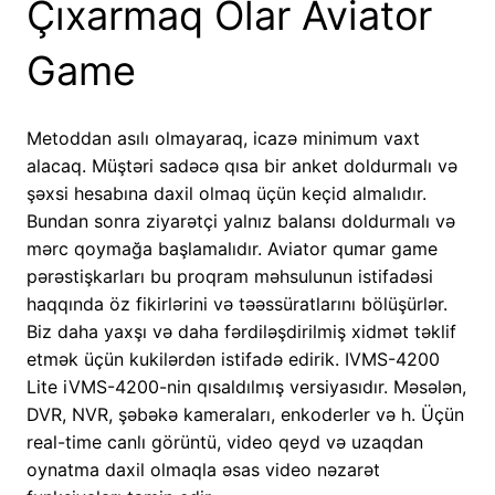
Çıxarmaq Olar Aviator
Game
Metoddan asılı olmayaraq, icazə minimum vaxt
alacaq. Müştəri sadəcə qısa bir anket doldurmalı və
şəxsi hesabına daxil olmaq üçün keçid almalıdır.
Bundan sonra ziyarətçi yalnız balansı doldurmalı və
mərc qoymağa başlamalıdır. Aviator qumar game
pərəstişkarları bu proqram məhsulunun istifadəsi
haqqında öz fikirlərini və təəssüratlarını bölüşürlər.
Biz daha yaxşı və daha fərdiləşdirilmiş xidmət təklif
etmək üçün kukilərdən istifadə edirik. IVMS-4200
Lite iVMS-4200-nin qısaldılmış versiyasıdır. Məsələn,
DVR, NVR, şəbəkə kameraları, enkoderler və h. Üçün
real-time canlı görüntü, video qeyd və uzaqdan
oynatma daxil olmaqla əsas video nəzarət