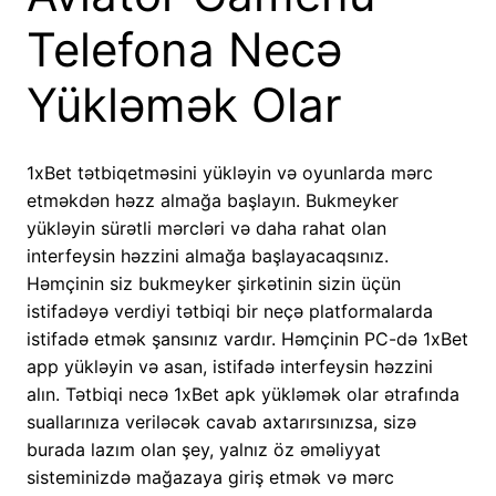
Telefona Necə
Yükləmək Olar
1xBet tətbiqetməsini yükləyin və oyunlarda mərc
etməkdən həzz almağa başlayın. Bukmeyker
yükləyin sürətli mərcləri və daha rahat olan
interfeysin həzzini almağa başlayacaqsınız.
Həmçinin siz bukmeyker şirkətinin sizin üçün
istifadəyə verdiyi tətbiqi bir neçə platformalarda
istifadə etmək şansınız vardır. Həmçinin PC-də 1xBet
app yükləyin və asan, istifadə interfeysin həzzini
alın. Tətbiqi necə 1xBet apk yükləmək olar ətrafında
suallarınıza veriləcək cavab axtarırsınızsa, sizə
burada lazım olan şey, yalnız öz əməliyyat
sisteminizdə mağazaya giriş etmək və mərc