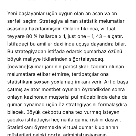
Yeni başlayanlar üçün uyğun olan ən asan və ən
sərfəli seçim. Strategiya alınan statistik məlumatlar
əsasında hazırlanmışdır. Onların fikrincə, virtual
təyyarə 80 % hallarda x 1, just one – 1, 43 – ə çatır.
İstifadəçi bu amillər daxilində uçuşu dayandıra bilər.
Bu strategiyadan istifadə edərək qumarbaz özünü
böyük maliyyə itkilərindən sığortalayacaq.
[newline]Qumar janrının pərəstişkarı təqdim olunan
məlumatlara etibar etmirsə, tərtibatçılar ona
statistikanı şəxsən yoxlamaq imkanı verir. Artıq başa
çatmış aviator mostbet oyunları öyrəndikdən sonra
onlayn kazinonun müştərisi pul müqabilində daha da
qumar oynamaq üçün öz strategiyasını formalaşdıra
biləcək. Böyük cekpotu daha tez vurmaq istəyən
şəbəkə istifadəçisi heç nə ilə qalma riskini daşıyır.
Statistikanı öyrənməklə virtual qumar klublarının
müştəriləri nəinki portal administrasiyasının