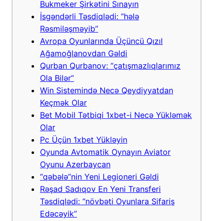
Bukmeker Şirkətini Sınayın
İsgəndərli Təsdiqlədi: “hələ
Rəsmiləşməyib”
Avropa Oyunlarında Üçüncü Qızıl
Ağamoğlanovdan Gəldi
Qurban Qurbanov: “çatışmazlıqlarımız
Ola Bilər”
Win Sistemində Necə Qeydiyyatdan
Keçmək Olar
Bet Mobil Tətbiqi 1xbet-i Necə Yükləmək
Olar
Pc Üçün 1xbet Yükləyin
Oyunda Avtomatik Oynayın Aviator
Oyunu Azerbaycan
“qəbələ”nin Yeni Legioneri Gəldi
Rəşad Sadıqov En Yeni Transferi
Təsdiqlədi: “növbəti Oyunlara Sifariş
Edəcəyik”