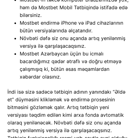
həm də Mostbet Mobil Tətbiqində istifadə edə
bilərsiniz.
Mostbet endirmə iPhone və iPad cihazlarının
bütün versiyalarında əlçatandır.
Növbəti dəfə siz onu açanda artıq yenilənmiş
versiya ilə qarşılaşacaqsınız.
Mostbet Azərbaycan üçün bu icmalı
bacardığımız qədər ətraflı və doğru etməyə
çalışmışıq ki, bütün əsas məqamlardan
xəbərdar olasınız.
İndi isə sizə sadəcə tətbiqin adının yanındakı “Əldə
et” düyməsini klikləmək və endirmə prosesinin
bitməsini gözləmək qalır. Artıq tətbiqin yeni
versiyası təqdim edilən kimi arxa fonda avtomatik
olaraq yenilənəcək. Növbəti dəfə siz onu açanda
artıq yenilənmiş versiya ilə qarşılaşacaqsınız.