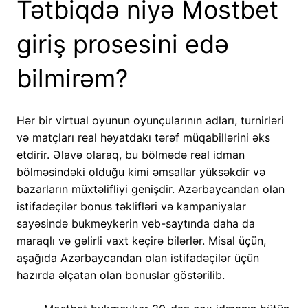
Tətbiqdə niyə Mostbet
giriş prosesini edə
bilmirəm?
Hər bir virtual oyunun oyunçularının adları, turnirləri
və matçları real həyatdakı tərəf müqabillərini əks
etdirir. Əlavə olaraq, bu bölmədə real idman
bölməsindəki olduğu kimi əmsallar yüksəkdir və
bazarların müxtəlifliyi genişdir. Azərbaycandan olan
istifadəçilər bonus təklifləri və kampaniyalar
sayəsində bukmeykerin veb-saytında daha da
maraqlı və gəlirli vaxt keçirə bilərlər. Misal üçün,
aşağıda Azərbaycandan olan istifadəçilər üçün
hazırda əlçatan olan bonuslar göstərilib.