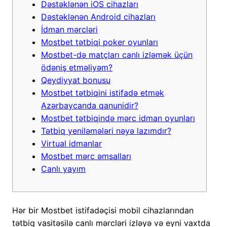
Dəstəklənən iOS cihazları
Dəstəklənən Android cihazları
İdman mərcləri
Mostbet tətbiqi poker oyunları
Mostbet-də matçları canlı izləmək üçün
ödəniş etməliyəm?
Qeydiyyat bonusu
Mostbet tətbiqini istifadə etmək
Azərbaycanda qanunidir?
Mostbet tətbiqində mərc idman oyunları
Tətbiq yeniləmələri nəyə lazımdır?
Virtual idmanlar
Mostbet mərc əmsalları
Canlı yayım
Hər bir Mostbet istifadəçisi mobil cihazlarından
tətbiq vasitəsilə canlı mərcləri izləyə və eyni vaxtda