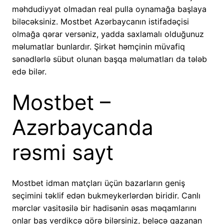
məhdudiyyət olmadan real pulla oynamağa başlaya
biləcəksiniz. Mostbet Azərbaycanın istifadəçisi
olmağa qərar versəniz, yadda saxlamalı olduğunuz
məlumatlar bunlardır. Şirkət həmçinin müvafiq
sənədlərlə sübut olunan başqa məlumatları da tələb
edə bilər.
Mostbet –
Azərbaycanda
rəsmi sayt
Mostbet idman matçları üçün bazarların geniş
seçimini təklif edən bukmeykerlərdən biridir. Canlı
mərclər vasitəsilə bir hadisənin əsas məqamlarını
onlar baş verdikcə görə bilərsiniz, beləcə qazanan