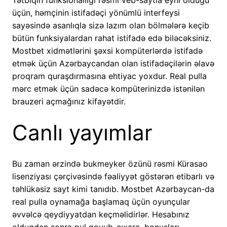
Tətbiqin funksionallığı rəsmi veb-saytla eyni olduğu
üçün, həmçinin istifadəçi yönümlü interfeysi
sayəsində asanlıqla sizə lazım olan bölmələrə keçib
bütün funksiyalardan rahat istifadə edə biləcəksiniz.
Mostbet xidmətlərini şəxsi kompüterlərdə istifadə
etmək üçün Azərbaycandan olan istifadəçilərin əlavə
proqram quraşdırmasına ehtiyac yoxdur. Real pulla
mərc etmək üçün sadəcə kompüterinizdə istənilən
brauzeri açmağınız kifayətdir.
Canlı yayımlar
Bu zaman ərzində bukmeyker özünü rəsmi Kürasao
lisenziyası çərçivəsində fəaliyyət göstərən etibarlı və
təhlükəsiz sayt kimi tanıdıb. Mostbet Azərbaycan-da
real pulla oynamağa başlamaq üçün oyunçular
əvvəlcə qeydiyyatdan keçməlidirlər. Hesabınız