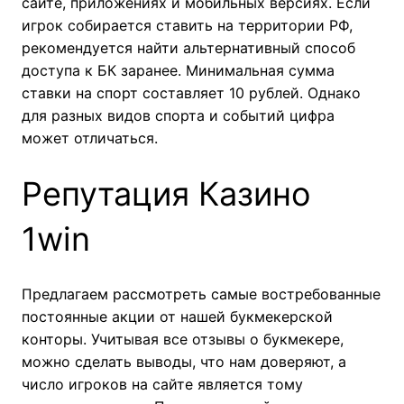
сайте, приложениях и мобильных версиях. Если
игрок собирается ставить на территории РФ,
рекомендуется найти альтернативный способ
доступа к БК заранее. Минимальная сумма
ставки на спорт составляет 10 рублей. Однако
для разных видов спорта и событий цифра
может отличаться.
Репутация Казино
1win
Предлагаем рассмотреть самые востребованные
постоянные акции от нашей букмекерской
конторы. Учитывая все отзывы о букмекере,
можно сделать выводы, что нам доверяют, а
число игроков на сайте является тому