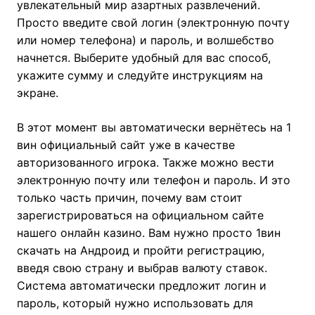
увлекательный мир азартных развлечений.
Просто введите свой логин (электронную почту
или номер телефона) и пароль, и волшебство
начнется. Выберите удобный для вас способ,
укажите сумму и следуйте инструкциям на
экране.
В этот момент вы автоматически вернётесь на 1
вин официальный сайт уже в качестве
авторизованного игрока. Также можно вести
электронную почту или телефон и пароль. И это
только часть причин, почему вам стоит
зарегистрироваться на официальном сайте
нашего онлайн казино. Вам нужно просто 1вин
скачать на Андроид и пройти регистрацию,
введя свою страну и выбрав валюту ставок.
Система автоматически предложит логин и
пароль, который нужно использовать для