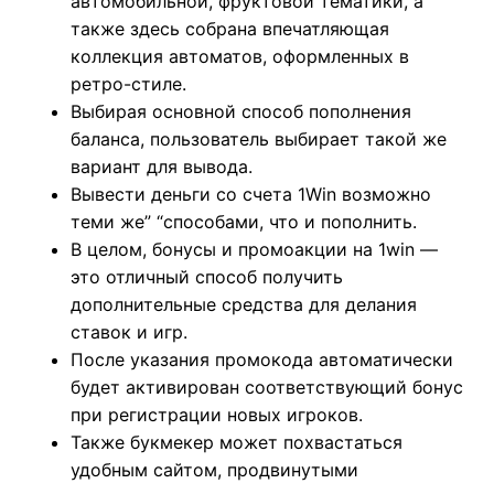
автомобильной, фруктовой тематики, а
также здесь собрана впечатляющая
коллекция автоматов, оформленных в
ретро-стиле.
Выбирая основной способ пополнения
баланса, пользователь выбирает такой же
вариант для вывода.
Вывести деньги со счета 1Win возможно
теми же” “способами, что и пополнить.
В целом, бонусы и промоакции на 1win —
это отличный способ получить
дополнительные средства для делания
ставок и игр.
После указания промокода автоматически
будет активирован соответствующий бонус
при регистрации новых игроков.
Также букмекер может похвастаться
удобным сайтом, продвинутыми