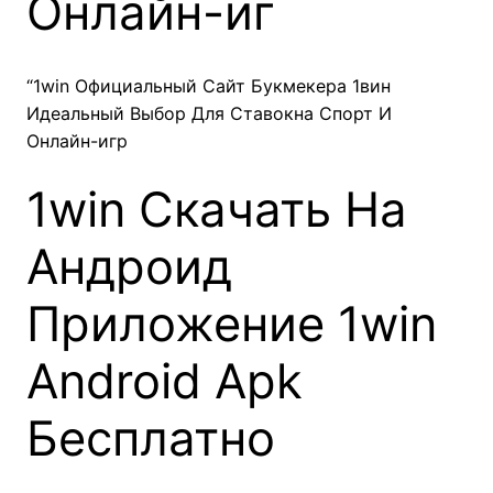
Онлайн-иг
“1win Официальный Сайт Букмекера 1вин
Идеальный Выбор Для Ставокна Спорт И
Онлайн-игр
1win Скачать На
Андроид
Приложение 1win
Android Apk
Бесплатно