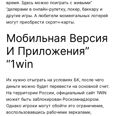
время. Здесь можно поиграть с живыми”
“дилерами в онлайн-рулетку, покер, баккару и
другие игры. А любители моментальных лотерей
могут приобрести скрэтч-карты.
Мобильная Версия
И Приложения”
“1win
Их нужно отыграть на условиях БК, после чего
деньги можно будет перевести на основной счет.
На территории России, официальный сайт 1WIN
может быть заблокирован Роскомнадзором.
Однако игроки могут обойти это ограничение,
воспользовавшись рабочими зеркалами,