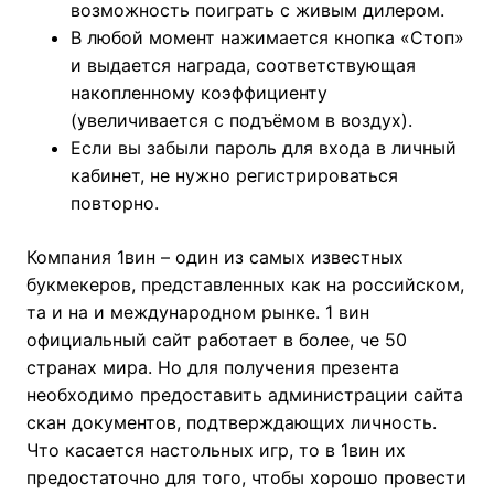
возможность поиграть с живым дилером.
В любой момент нажимается кнопка «Стоп»
и выдается награда, соответствующая
накопленному коэффициенту
(увеличивается с подъёмом в воздух).
Если вы забыли пароль для входа в личный
кабинет, не нужно регистрироваться
повторно.
Компания 1вин – один из самых известных
букмекеров, представленных как на российском,
та и на и международном рынке. 1 вин
официальный сайт работает в более, че 50
странах мира. Но для получения презента
необходимо предоставить администрации сайта
скан документов, подтверждающих личность.
Что касается настольных игр, то в 1вин их
предостаточно для того, чтобы хорошо провести