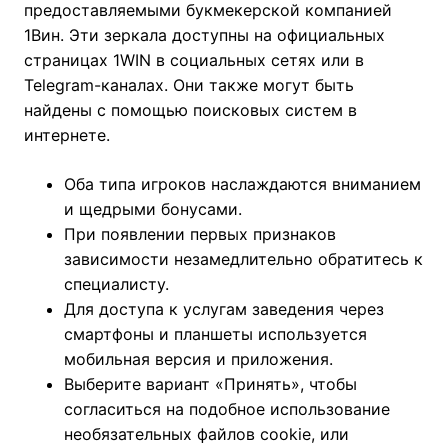
предоставляемыми букмекерской компанией
1Вин. Эти зеркала доступны на официальных
страницах 1WIN в социальных сетях или в
Telegram-каналах. Они также могут быть
найдены с помощью поисковых систем в
интернете.
Оба типа игроков наслаждаются вниманием
и щедрыми бонусами.
При появлении первых признаков
зависимости незамедлительно обратитесь к
специалисту.
Для доступа к услугам заведения через
смартфоны и планшеты используется
мобильная версия и приложения.
Выберите вариант «Принять», чтобы
согласиться на подобное использование
необязательных файлов cookie, или