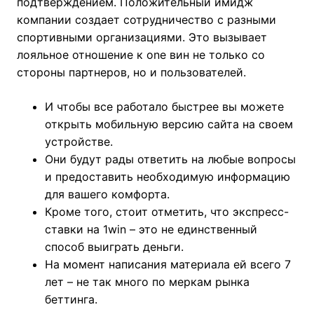
подтверждением. Положительный имидж
компании создает сотрудничество с разными
спортивными организациями. Это вызывает
лояльное отношение к one вин не только со
стороны партнеров, но и пользователей.
И чтобы все работало быстрее вы можете
открыть мобильную версию сайта на своем
устройстве.
Они будут рады ответить на любые вопросы
и предоставить необходимую информацию
для вашего комфорта.
Кроме того, стоит отметить, что экспресс-
ставки на 1win – это не единственный
способ выиграть деньги.
На момент написания материала ей всего 7
лет – не так много по меркам рынка
беттинга.