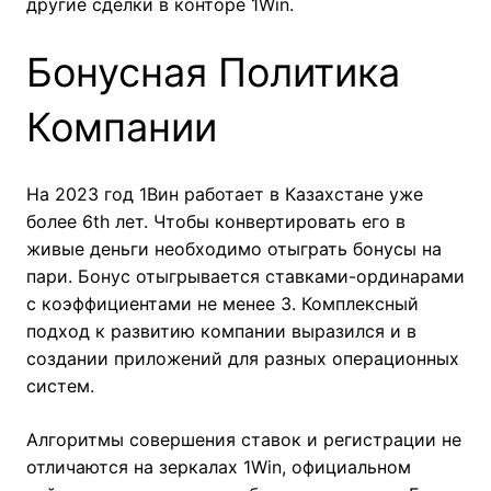
другие сделки в конторе 1Win.
Бонусная Политика
Компании
На 2023 год 1Вин работает в Казахстане уже
более 6th лет. Чтобы конвертировать его в
живые деньги необходимо отыграть бонусы на
пари. Бонус отыгрывается ставками-ординарами
с коэффициентами не менее 3. Комплексный
подход к развитию компании выразился и в
создании приложений для разных операционных
систем.
Алгоритмы совершения ставок и регистрации не
отличаются на зеркалах 1Win, официальном