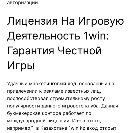
авторизации.
Лицензия На Игровую
Деятельность 1win:
Гарантия Честной
Игры
Удачный маркетинговый ход, основанный на
привлечении к рекламе известных лиц,
поспособствовал стремительному росту
популярности данного игрового клуба. Данная
букмекерская контора работает по
международной лицензии. Из-за этого,
например,” “в Казахстане 1win kz вход открыт