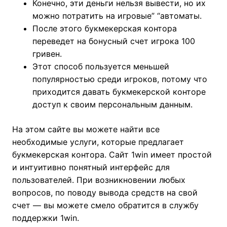
Конечно, эти деньги нельзя вывести, но их
можно потратить на игровые” “автоматы.
После этого букмекерская контора
переведет на бонусный счет игрока 100
гривен.
Этот способ пользуется меньшей
популярностью среди игроков, потому что
приходится давать букмекерской конторе
доступ к своим персональным данным.
На этом сайте вы можете найти все
необходимые услуги, которые предлагает
букмекерская контора. Сайт 1win имеет простой
и интуитивно понятный интерфейс для
пользователей. При возникновении любых
вопросов, по поводу вывода средств на свой
счет — вы можете смело обратится в службу
поддержки 1win.