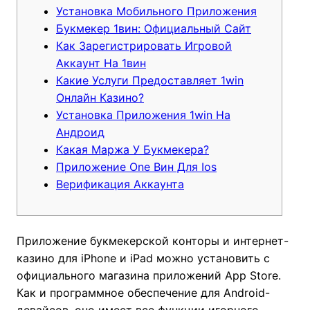
Установка Мобильного Приложения
Букмекер 1вин: Официальный Сайт
Как Зарегистрировать Игровой
Аккаунт На 1вин
Какие Услуги Предоставляет 1win
Онлайн Казино?
Установка Приложения 1win На
Андроид
Какая Маржа У Букмекера?
Приложение One Вин Для Ios
Верификация Аккаунта
Приложение букмекерской конторы и интернет-
казино для iPhone и iPad можно установить с
официального магазина приложений App Store.
Как и программное обеспечение для Android-