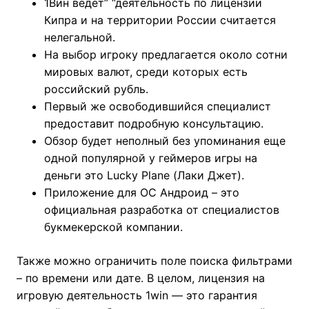
1Вин ведет” “деятельность по лицензии
Кипра и на территории России считается
нелегальной.
На выбор игроку предлагается около сотни
мировых валют, среди которых есть
российский рубль.
Первый же освободившийся специалист
предоставит подробную консультацию.
Обзор будет неполный без упоминания еще
одной популярной у геймеров игры на
деньги это Lucky Plane (Лаки Джет).
Приложение для ОС Андроид – это
официальная разработка от специалистов
букмекерской компании.
Также можно ограничить поле поиска фильтрами
– по времени или дате. В целом, лицензия на
игровую деятельность 1win — это гарантия