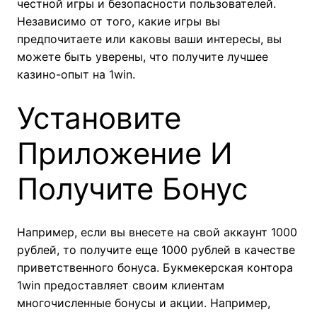
честной игры и безопасности пользователей.
Независимо от того, какие игры вы
предпочитаете или каковы ваши интересы, вы
можете быть уверены, что получите лучшее
казино-опыт на 1win.
Установите
Приложение И
Получите Бонус
Например, если вы внесете на свой аккаунт 1000
рублей, то получите еще 1000 рублей в качестве
приветственного бонуса. Букмекерская контора
1win предоставляет своим клиентам
многочисленные бонусы и акции. Например,