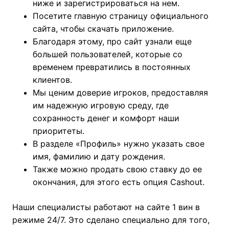
ниже и зарегистрироваться на нем.
Посетите главную страницу официального
сайта, чтобы скачать приложение.
Благодаря этому, про сайт узнали еще
большей пользователей, которые со
временем превратились в постоянных
клиентов.
Мы ценим доверие игроков, предоставляя
им надежную игровую среду, где
сохранность денег и комфорт наши
приоритеты.
В разделе «Профиль» нужно указать свое
имя, фамилию и дату рождения.
Также можно продать свою ставку до ее
окончания, для этого есть опция Cashout.
Наши специалисты работают на сайте 1 вин в
режиме 24/7. Это сделано специально для того,