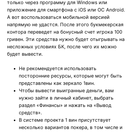
только через программу для Windows или
приложение для смартфона с iOS или ОС Android.
А вот воспользоваться мобильной версией
напрямую не удастся. После этого букмекерская
контора переведет на бонусный счет игрока 100
гривен. Эти средства нужно будет отыгрывать на
несложных условиях БК, после чего их можно
будет вывести.
Не рекомендуется использовать
посторонние ресурсы, которые могут быть
представлены как зеркало 1вин.
Чтобы вывести выигранные деньги, вам
нужно зайти в личный кабинет, выбрать
раздел «Финансы» и нажать на «Вывод
средств».
В системе проекта 1 вин присутствует
несколько вариантов покера, в том числе и