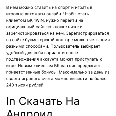
В нем можно ставить на спорт и играть в
игровые автоматы онлайн. Чтобы стать
клиентом БК 1WIN, нужно перейти на
официальный сайт по кнопке ниже и
зарегистрироваться на нем. Зарегистрироваться
на сайте букмекерской конторе можно четырьмя
разными способами. Пользователь выбирает
удобный для себя вариант и после
подтверждения аккаунта может приступать к
игре. Новым клиентам БК ван вин предлагает
приветственные бонусы. Максимально за день из
своего игрового счета можно вывести не более
240 тысяч рублей.
In Скачать На
Андроид