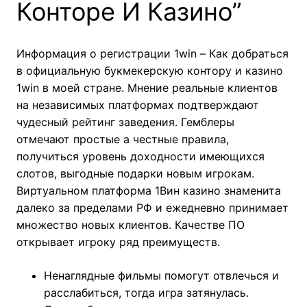
Конторе И Казино”
Информация о регистрации 1win – Как добраться
в официальную букмекерскую контору и казино
1win в моей стране. Мнение реальные клиентов
на независимых платформах подтверждают
чудесный рейтинг заведения. Гемблеры
отмечают простые а честные правила,
получиться уровень доходности имеющихся
слотов, выгодные подарки новым игрокам.
Виртуальном платформа 1Вин казино знаменита
далеко за пределами РФ и ежедневно принимает
множество новых клиентов. Качестве ПО
открывает игроку ряд преимуществ.
Ненаглядные фильмы помогут отвлечься и
расслабиться, тогда игра затянулась.