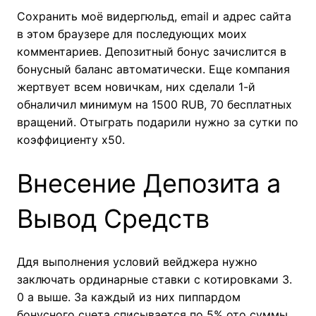
Сохранить моё видергюльд, email и адрес сайта
в этом браузере для последующих моих
комментариев. Депозитный бонус зачислится в
бонусный баланс автоматически. Еще компания
жертвует всем новичкам, них сделали 1-й
обналичил минимум на 1500 RUB, 70 бесплатных
вращений. Отыграть подарили нужно за сутки по
коэффициенту х50.
Внесение Депозита а
Вывод Средств
Ддя выполнения условий вейджера нужно
заключать ординарные ставки с котировками 3.
0 а выше. За каждый из них пиппардом
бонусного счета списывается по 5% ото суммы