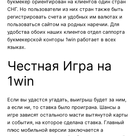
букмекер ориентирован на клиентов один стран
СНГ. Но пользователи из них стран также быть
регистрировать счета и удобных им валютах и
пользоваться сайтом на родных наречии. Для
удобства обоих наших клиентов отдел саппорта
букмекерской конторы 1win работает в всех
языках.
Честная Игра на
1win
Если вы удастся угадать, выигрыш будет за ним,
а если ни, то ставка было проиграна. Шансы а
игре зависят остального масти вытянутой карты
и события, на которое сделана ставка. Главный
плюс мобильной версии заключается а