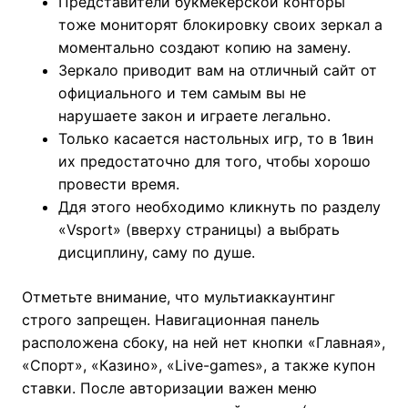
Представители букмекерской конторы
тоже мониторят блокировку своих зеркал а
моментально создают копию на замену.
Зеркало приводит вам на отличный сайт от
официального и тем самым вы не
нарушаете закон и играете легально.
Только касается настольных игр, то в 1вин
их предостаточно для того, чтобы хорошо
провести время.
Ддя этого необходимо кликнуть по разделу
«Vsport» (вверху страницы) а выбрать
дисциплину, саму по душе.
Отметьте внимание, что мультиаккаунтинг
строго запрещен. Навигационная панель
расположена сбоку, на ней нет кнопки «Главная»,
«Спорт», «Казино», «Live-games», а также купон
ставки. После авторизации важен меню