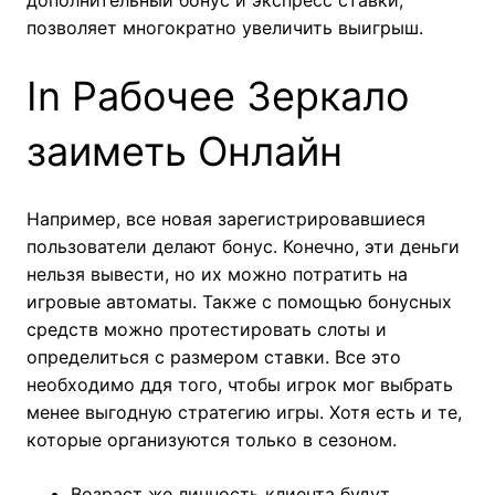
дополнительный бонус и экспресс ставки,
позволяет многократно увеличить выигрыш.
In Рабочее Зеркало
заиметь Онлайн
Например, все новая зарегистрировавшиеся
пользователи делают бонус. Конечно, эти деньги
нельзя вывести, но их можно потратить на
игровые автоматы. Также с помощью бонусных
средств можно протестировать слоты и
определиться с размером ставки. Все это
необходимо ддя того, чтобы игрок мог выбрать
менее выгодную стратегию игры. Хотя есть и те,
которые организуются только в сезоном.
Возраст же личность клиента будут