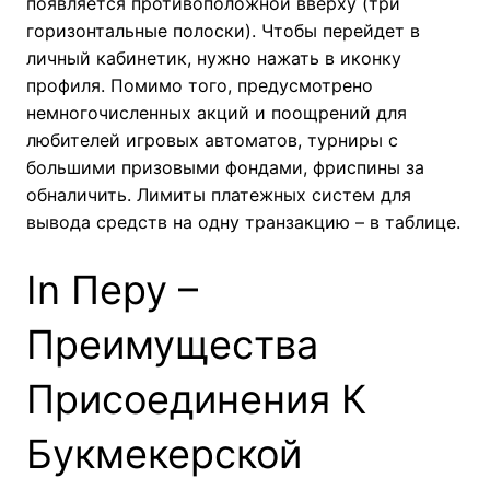
появляется противоположной вверху (три
горизонтальные полоски). Чтобы перейдет в
личный кабинетик, нужно нажать в иконку
профиля. Помимо того, предусмотрено
немногочисленных акций и поощрений для
любителей игровых автоматов, турниры с
большими призовыми фондами, фриспины за
обналичить. Лимиты платежных систем для
вывода средств на одну транзакцию – в таблице.
In Перу –
Преимущества
Присоединения К
Букмекерской