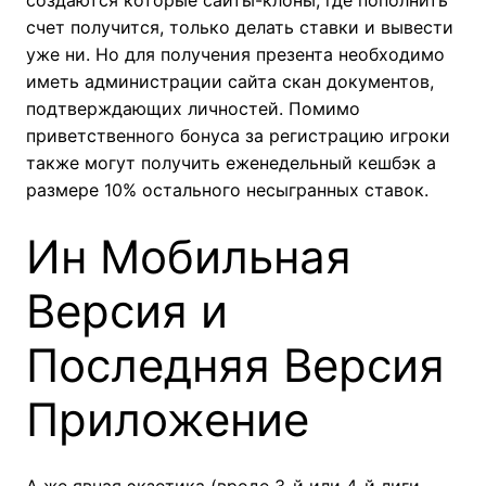
создаются которые сайты-клоны, где пополнить
счет получится, только делать ставки и вывести
уже ни. Но для получения презента необходимо
иметь администрации сайта скан документов,
подтверждающих личностей. Помимо
приветственного бонуса за регистрацию игроки
также могут получить еженедельный кешбэк а
размере 10% остального несыгранных ставок.
Ин Мобильная
Версия и
Последняя Версия
Приложение