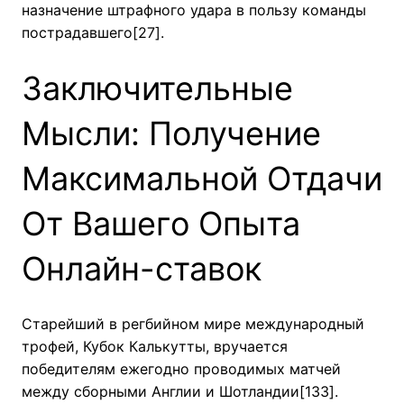
назначение штрафного удара в пользу команды
пострадавшего[27].
Заключительные
Мысли: Получение
Максимальной Отдачи
От Вашего Опыта
Онлайн-ставок
Старейший в регбийном мире международный
трофей, Кубок Калькутты, вручается
победителям ежегодно проводимых матчей
между сборными Англии и Шотландии[133].