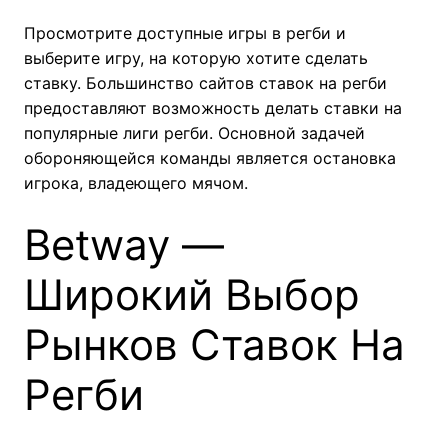
Просмотрите доступные игры в регби и
выберите игру, на которую хотите сделать
ставку. Большинство сайтов ставок на регби
предоставляют возможность делать ставки на
популярные лиги регби. Основной задачей
обороняющейся команды является остановка
игрока, владеющего мячом.
Betway —
Широкий Выбор
Рынков Ставок На
Регби