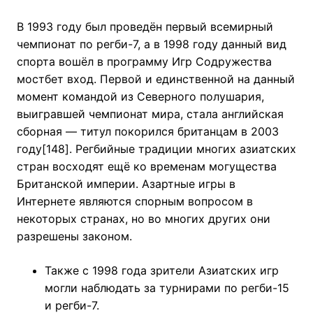
В 1993 году был проведён первый всемирный
чемпионат по регби-7, а в 1998 году данный вид
спорта вошёл в программу Игр Содружества
мостбет вход. Первой и единственной на данный
момент командой из Северного полушария,
выигравшей чемпионат мира, стала английская
сборная — титул покорился британцам в 2003
году[148]. Регбийные традиции многих азиатских
стран восходят ещё ко временам могущества
Британской империи. Азартные игры в
Интернете являются спорным вопросом в
некоторых странах, но во многих других они
разрешены законом.
Также с 1998 года зрители Азиатских игр
могли наблюдать за турнирами по регби-15
и регби-7.