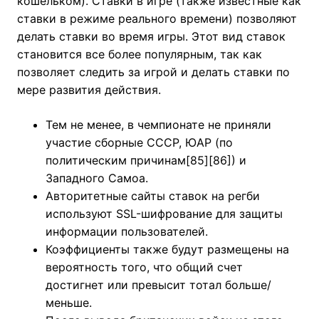
кошельком). Ставки в игре (также известные как
ставки в режиме реального времени) позволяют
делать ставки во время игры. Этот вид ставок
становится все более популярным, так как
позволяет следить за игрой и делать ставки по
мере развития действия.
Тем не менее, в чемпионате не приняли
участие сборные СССР, ЮАР (по
политическим причинам[85][86]) и
Западного Самоа.
Авторитетные сайты ставок на регби
используют SSL-шифрование для защиты
информации пользователей.
Коэффициенты также будут размещены на
вероятность того, что общий счет
достигнет или превысит тотал больше/
меньше.