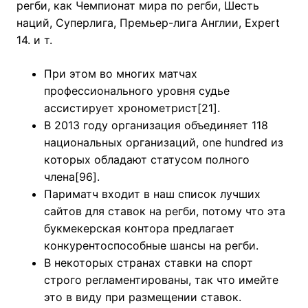
регби, как Чемпионат мира по регби, Шесть
наций, Суперлига, Премьер-лига Англии, Expert
14. и т.
При этом во многих матчах
профессионального уровня судье
ассистирует хронометрист[21].
В 2013 году организация объединяет 118
национальных организаций, one hundred из
которых обладают статусом полного
члена[96].
Париматч входит в наш список лучших
сайтов для ставок на регби, потому что эта
букмекерская контора предлагает
конкурентоспособные шансы на регби.
В некоторых странах ставки на спорт
строго регламентированы, так что имейте
это в виду при размещении ставок.