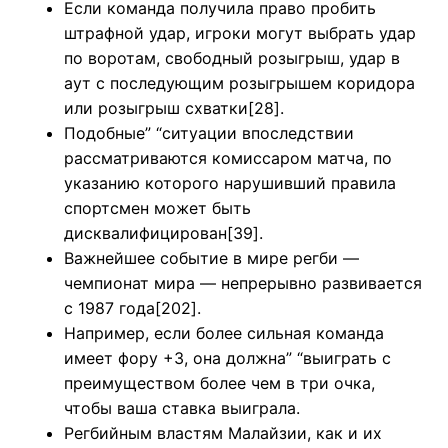
Если команда получила право пробить
штрафной удар, игроки могут выбрать удар
по воротам, свободный розыгрыш, удар в
аут с последующим розыгрышем коридора
или розыгрыш схватки[28].
Подобные” “ситуации впоследствии
рассматриваются комиссаром матча, по
указанию которого нарушивший правила
спортсмен может быть
дисквалифицирован[39].
Важнейшее событие в мире регби —
чемпионат мира — непрерывно развивается
с 1987 года[202].
Например, если более сильная команда
имеет фору +3, она должна” “выиграть с
преимуществом более чем в три очка,
чтобы ваша ставка выиграла.
Регбийным властям Малайзии, как и их