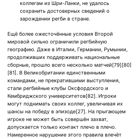
коллегам из Шри-Ланки, не удалось
сохранить достоверных сведений о
зарождении регби в стране.
Ещё более ожесточённые условия Второй
мировой сильно ограничили регбийную
географию. Даже в Италии, Германии, Румынии,
продолживших поддерживать национальные
сборные, прошло всего несколько матчей[79][80]
[81]. В Великобритании единственными
командами, не прекратившими выступления,
стали регбийные клубы Оксфордского и
Кембриджского университетов[82]. Игроки
могут поднимать своих коллег, увеличивая их
шансы на победу в эпизоде[27]. На прыгающем
игроке не может быть совершён захват,
допускается только контакт плечо в плечо.
Намеренное нарушение этого правила влечёт