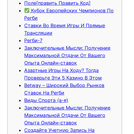
Поле[править Править Код]
Кубок Европейских Чемпионов По
Регби
Ставки Во Время Игры И Прямые
Трансляции
Регби-7
Заключительные Мысли: Получение
Максимальной Отдачи От Вашего
Опыта Онлайн-ставок
Азартные Игры На Ходу? Тогда
Проверьте Эти 5 Казино В Этом
Betway – Широкий Выбор Рынков
Ставок На Регби
Виды Спорта (а-я)
Заключительные Мысли: Получение
Максимальной Отдачи От Вашего
Опыта Онлайн-ставок
Создайте Учетную Запись На