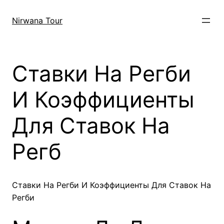
Skip
to
Nirwana Tour
content
Ставки На Регби
И Коэффициенты
Для Ставок На
Регб
Ставки На Регби И Коэффициенты Для Ставок На
Регби