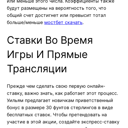
или меньше этого числа. Коэффициенты также
будут размещены на вероятность того, что
общий счет достигнет или превысит тотал
больше/меньше
мостбет скачать
.
Ставки Во Время
Игры И Прямые
Трансляции
Прежде чем сделать свою первую онлайн-
ставку, важно знать, как работает этот процесс.
Уильям предлагает новичкам приветственный
бонус в размере 30 фунтов стерлингов в виде
бесплатных ставок. Чтобы претендовать на
участие в этой акции, создайте экспресс-ставку