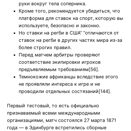
руки вокруг тела соперника.
Кроме того, рекомендуется убедиться, что
платформа для ставок на спорт, которую вы
используете, безопасно и законно.
Но ставки на регби в США” “отличаются от
ставок на регби в других частях мира из-за
более строгих правил.
Перед матчем арбитры проверяют
соответствие экипировки игроков
предъявляемым требованиям[56].
Темнокожие африканцы вследствие этого
не проявляли интереса к игре и не
проводили отдельных состязаний[144].
Первый тестовый, то есть официально
признаваемый всеми международными
организациями, матч состоялся 27 марта 1871
года — в Эдинбурге встретились сборные