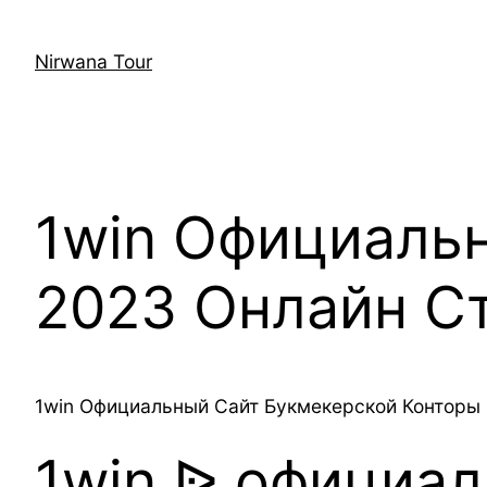
Skip
to
Nirwana Tour
content
1win Официаль
2023 Онлайн Ст
1win Официальный Сайт Букмекерской Конторы 2
1win ᐉ официал