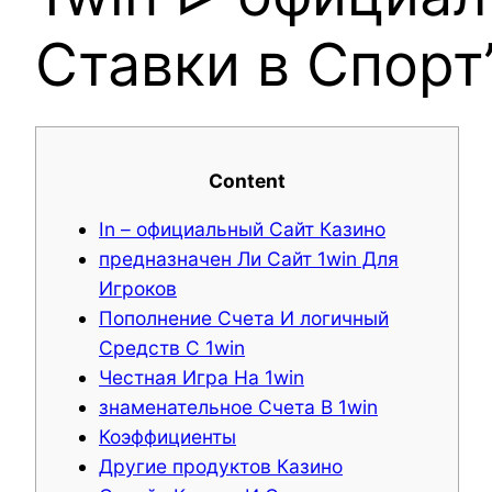
Ставки в Спорт
Content
In – официальный Сайт Казино
предназначен Ли Сайт 1win Для
Игроков
Пополнение Счета И логичный
Средств C 1win
Честная Игра На 1win
знаменательное Счета В 1win
Коэффициенты
Другие продуктов Казино