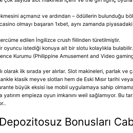
sekmesini açmanız ve ardından – ödüllerin bulunduğu bö
r casino olmayı başaran 1xbet, aynı zamanda piyasadaki e
cüme edilen İngilizce crush fiilinden türetilmiştir.
oyuncu istediği konuya ait bir slotu kolaylıkla bulabilir.
ğlence Kurumu (Philippine Amusement and Video gaming 
olarak ilk sırada yer alırlar. Slot makineleri, parlak ve ça
ankle klasik meyve slotları hem de Eski Mısır tarihi veya 
durante büyük eksisi ise mobil uygulamaya sahip olmamas
la yatırım empieza oyun imkanını weil sağlamıyor. Bu tar
r..
 Depozitosuz Bonusları Ca