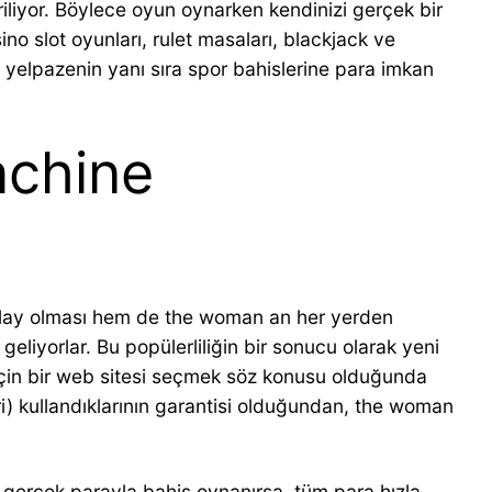
iliyor. Böylece oyun oynarken kendinizi gerçek bir
ino slot oyunları, rulet masaları, blackjack ve
n yelpazenin yanı sıra spor bahislerine para imkan
achine
olay olması hem de the woman an her yerden
geliyorlar. Bu popülerliliğin bir sonucu olarak yeni
 için bir web sitesi seçmek söz konusu olduğunda
ri) kullandıklarının garantisi olduğundan, the woman
na gerçek parayla bahis oynanırsa, tüm para hızla