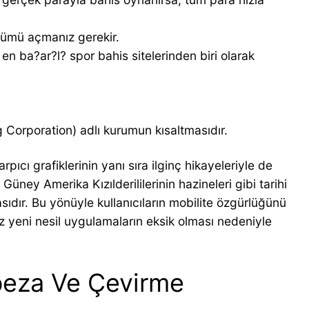
lümü açmanız gerekir.
n ba?ar?l? spor bahis sitelerinden biri olarak
Corporation) adlı kurumun kısaltmasıdır.
rpıcı grafiklerinin yanı sıra ilginç hikayeleriyle de
Güney Amerika Kızılderililerinin hazineleri gibi tarihi
ıdır. Bu yönüyle kullanıcıların mobilite özgürlüğünü
z yeni nesil uygulamaların eksik olması nedeniyle
beza Ve Çevirme