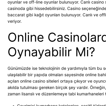
oyunlar ve off-line oyunlar bulunuyor. Canlı casin
casinoda gibi hissedebilirsiniz. Casino seçeneğinde i
baccarat gibi kağıt oyunları bulunuyor. Canlı ve off
veriyor.
Online Casinolar
Oynayabilir Mi?
Günümüzde ise teknolojinin de yardımıyla tüm bu 
ulaşılabilir bir yapıda olmaları sayesinde online bah
açılan online casino siteleri ortaya çıkıyor ve oyu
akılda tutulması gereken birçok şey vardır. Örneğin
zaman lisanslı ve düzenlemeye tabi kumarhaneleri t
Çevrimiçi kumarhane katalogları, çeşitli türler