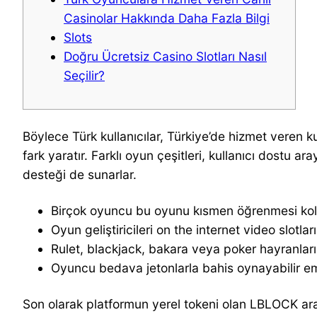
Casinolar Hakkında Daha Fazla Bilgi
Slots
Doğru Ücretsiz Casino Slotları Nasıl
Seçilir?
Böylece Türk kullanıcılar, Türkiye’de hizmet veren k
fark yaratır. Farklı oyun çeşitleri, kullanıcı dostu a
desteği de sunarlar.
Birçok oyuncu bu oyunu kısmen öğrenmesi kolay
Oyun geliştiricileri on the internet video slotla
Rulet, blackjack, bakara veya poker hayranları 
Oyuncu bedava jetonlarla bahis oynayabilir emp
Son olarak platformun yerel tokeni olan LBLOCK aracıl