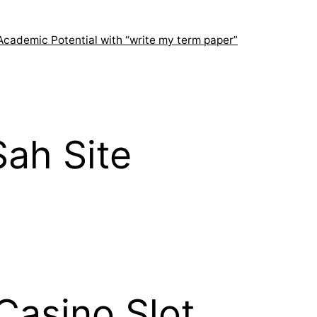
Academic Potential with “write my term paper”
Sah Site
 Casino Slot