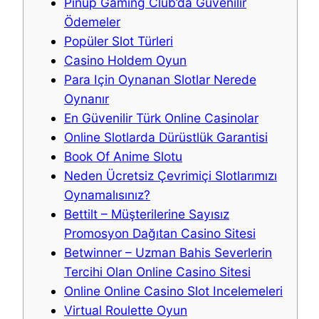
Pinup Gaming Club’da Güvenilir
Ödemeler
Popüler Slot Türleri
Casino Holdem Oyun
Para Için Oynanan Slotlar Nerede
Oynanır
En Güvenilir Türk Online Casinolar
Online Slotlarda Dürüstlük Garantisi
Book Of Anime Slotu
Neden Ücretsiz Çevrimiçi Slotlarımızı
Oynamalısınız?
Bettilt – Müşterilerine Sayısız
Promosyon Dağıtan Casino Sitesi
Betwinner – Uzman Bahis Severlerin
Tercihi Olan Online Casino Sitesi
Online Online Casino Slot Incelemeleri
Virtual Roulette Oyun