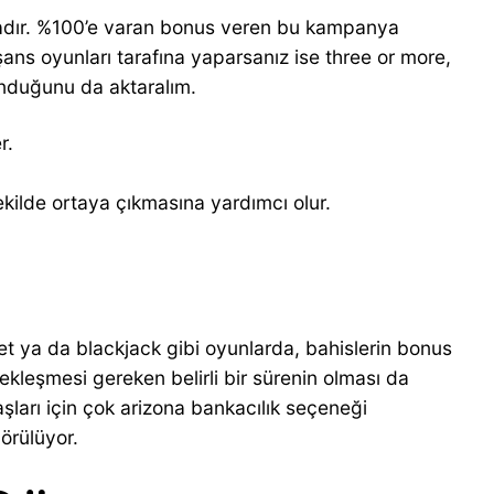
tadır. %100’e varan bonus veren bu kampanya
şans oyunları tarafına yaparsanız ise three or more,
sunduğunu da aktaralım.
r.
ekilde ortaya çıkmasına yardımcı olur.
Rulet ya da blackjack gibi oyunlarda, bahislerin bonus
leşmesi gereken belirli bir sürenin olması da
aşları için çok arizona bankacılık seçeneği
örülüyor.