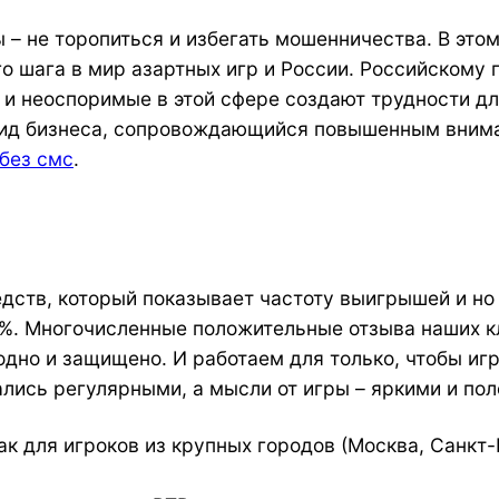
 – не торопиться и избегать мошенничества. В это
го шага в мир азартных игр и России. Российском
и неоспоримые в этой сфере создают трудности дли
 вид бизнеса, сопровождающийся повышенным внима
 без смс
.
едств, который показывает частоту выигрышей и н
%. Многочисленные положительные отзыва наших кл
одно и защищено. И работаем для только, чтобы игр
ались регулярными, а мысли от игры – яркими и по
к для игроков из крупных городов (Москва, Санкт-П