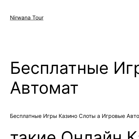
Skip
to
Nirwana Tour
content
Бесплатные Иг
Автомат
Бесплатные Игры Казино Слоты а Игровые Авт
такие Онлайн К