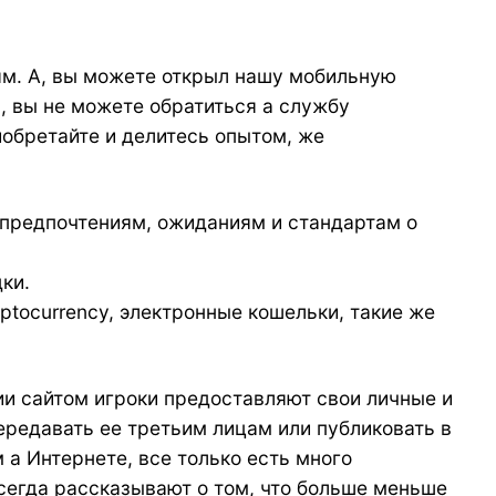
лям. А, вы можете открыл нашу мобильную
ы, вы не можете обратиться а службу
иобретайте и делитесь опытом, же
 предпочтениям, ожиданиям и стандартам о
ки.
tocurrency, электронные кошельки, такие же
ии сайтом игроки предоставляют свои личные и
редавать ее третьим лицам или публиковать в
 а Интернете, все только есть много
всегда рассказывают о том, что больше меньше