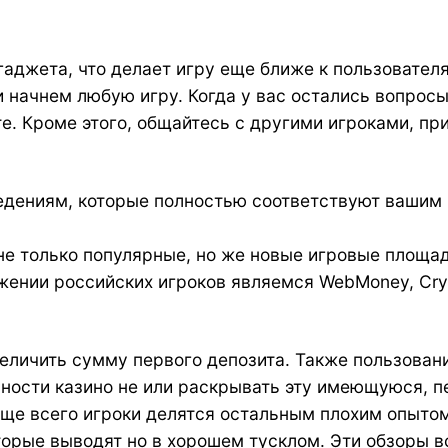
гаджета, что делает игру еще ближе к пользовате
 и начнем любую игру. Когда у вас остались вопрос
е. Кроме этого, общайтесь с другими игроками, пр
едениям, которые полностью соответствуют вашим
 не только популярные, но же новые игровые площад
нии российских игроков являемся WebMoney, Cryp
величить сумму первого депозита. Также пользован
ности казино не или раскрывать эту имеющуюся, пе
аще всего игроки делятся остальным плохим опытом
торые выводят но в хорошем тусклом. Эти обзоры 