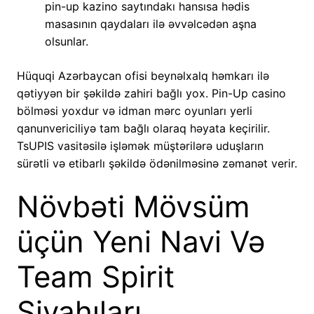
pin-up kazino saytındakı hansısa hədis
masasının qaydaları ilə əvvəlcədən aşna
olsunlar.
Hüquqi Azərbaycan ofisi beynəlxalq həmkarı ilə
qətiyyən bir şəkildə zahiri bağlı yox. Pin-Up casino
bölməsi yoxdur və idman mərc oyunları yerli
qanunvericiliyə tam bağlı olaraq həyata keçirilir.
TsUPIS vasitəsilə işləmək müştərilərə uduşların
sürətli və etibarlı şəkildə ödənilməsinə zəmanət verir.
Növbəti Mövsüm
üçün Yeni Navi Və
Team Spirit
Siyahıları