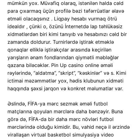
mümkün yox. Müvafiq olaraq, istənilən halda cəld
para çıxarmaq üçün profilə bəzi təfərrüatlar əlavə
etməli olacaqsınız . Liqpay hesabı vurmaq ötrü
idealdır , çünki o, özünü İnternetdə lap təhlükəsiz
xidmətlərdən biri kimi tanıyıb və hesabınızı cəld bir
zamanda doldurur. Turnirlərdə iştirak etməklə
qonaqlar elliklə iştirakçılar arasında keçirilən
yarışların ənam fondlarından qiymətli məbləğlər
qazana biləcəklər. Pin Up casino online əməli
rəylərində, “aldatma”, “skript”, “kəskinlər” və s. Kimi
ictimai məzəmmətlər yox, hədis klubunun xidməti
haqqında şəxsi jarqon və konkret məlumatlar var.
Əslində, FİFA-ya mərc sezmək əməli futbol
matçlarına qoyulan mərclərə daha bənzəyir. Buna
görə də, FİFA-da bir daha mərc növləri futbol
mərclərində olduğu kimidir. Bu, vahid neçə il ərzində
virallaşan virtual basketbol simulyasiya video