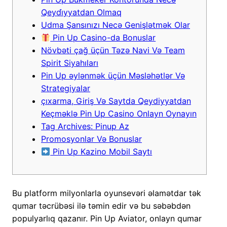
Qeydi̇yyatdan Olmaq
Udma Şansınızı Necə Genişlətmək Olar
Pin Up Casino-da Bonuslar
Növbəti çağ üçün Təzə Navi Və Team
Spirit Siyahıları
Pin Up əylənmək üçün Məsləhətlər Və
Strategiyalar
çıxarma, Giriş Və Saytda Qeydiyyatdan
Keçməklə Pin Up Casino Onlayn Oynayın
Tag Archives: Pinup Az
Promosyonlar Və Bonuslar
Pin Up Kazino Mobil Saytı
Bu platform milyonlarla oyunsevəri əlamətdar tək
qumar təcrübəsi ilə təmin edir və bu səbəbdən
populyarlıq qazanır. Pin Up Aviator, onlayn qumar