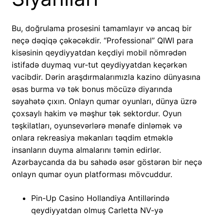
Bu, doğrulama prosesini tamamlayır və ancaq bir
neçə dəqiqə çəkəcəkdir. “Professional” QIWI para
kisəsinin qeydiyyatdan keçdiyi mobil nömrədən
istifadə duymaq vur-tut qeydiyyatdan keçərkən
vacibdir. Dərin araşdırmalarımızla kazino dünyasına
əsas burma və tək bonus möcüzə diyarında
səyahətə çıxın. Onlayn qumar oyunları, dünya üzrə
çoxsaylı hakim və məşhur tək sektordur. Oyun
təşkilatları, oyunsevərlərə mənafe dinləmək və
onlara rekreasiya məkanları təqdim etməklə
insanların duyma almalarını təmin edirlər.
Azərbaycanda da bu sahədə əsər göstərən bir neçə
onlayn qumar oyun platforması mövcuddur.
Pin-Up Casino Hollandiya Antillərində
qeydiyyatdan olmuş Carletta NV-yə