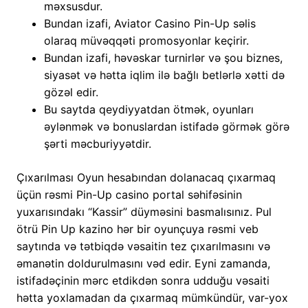
məxsusdur.
Bundan izafi, Aviator Casino Pin-Up səlis
olaraq müvəqqəti promosyonlar keçirir.
Bundan izafi, həvəskar turnirlər və şou biznes,
siyasət və hətta iqlim ilə bağlı betlərlə xətti də
gözəl edir.
Bu saytda qeydiyyatdan ötmək, oyunları
əylənmək və bonuslardan istifadə görmək görə
şərti məcburiyyətdir.
Çıxarılması Oyun hesabından dolanacaq çıxarmaq
üçün rəsmi Pin-Up casino portal səhifəsinin
yuxarısındakı “Kassir” düyməsini basmalısınız. Pul
ötrü Pin Up kazino hər bir oyunçuya rəsmi veb
saytında və tətbiqdə vəsaitin tez çıxarılmasını və
əmanətin doldurulmasını vəd edir. Eyni zamanda,
istifadəçinin mərc etdikdən sonra udduğu vəsaiti
hətta yoxlamadan da çıxarmaq mümkündür, var-yox