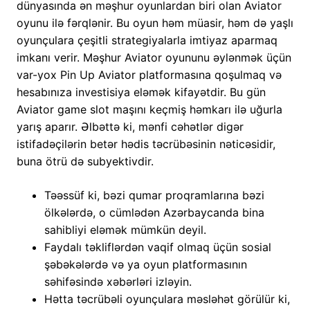
dünyasında ən məşhur oyunlardan biri olan Aviator
oyunu ilə fərqlənir. Bu oyun həm müasir, həm də yaşlı
oyunçulara çeşitli strategiyalarla imtiyaz aparmaq
imkanı verir. Məşhur Aviator oyununu əylənmək üçün
var-yox Pin Up Aviator platformasına qoşulmaq və
hesabınıza investisiya eləmək kifayətdir. Bu gün
Aviator game slot maşını keçmiş həmkarı ilə uğurla
yarış aparır. Əlbəttə ki, mənfi cəhətlər digər
istifadəçilərin betər hədis təcrübəsinin nəticəsidir,
buna ötrü də subyektivdir.
Təəssüf ki, bəzi qumar proqramlarına bəzi
ölkələrdə, o cümlədən Azərbaycanda bina
sahibliyi eləmək mümkün deyil.
Faydalı təkliflərdən vaqif olmaq üçün sosial
şəbəkələrdə və ya oyun platformasının
səhifəsində xəbərləri izləyin.
Hətta təcrübəli oyunçulara məsləhət görülür ki,