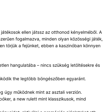
játékosok ellen játssz az otthonod kényelméből. A
yszerűen fogalmazva, minden olyan közösségi játék,
en törjük a fejünket, ebben a kaszinóban könnyen
etlen hangulatába – nincs szükség letöltésekre és
működik the legtöbb böngészőben egyaránt.
eg úgy működnek mint az asztali verzión.
óker, a new rulett mint klasszikusok, mind