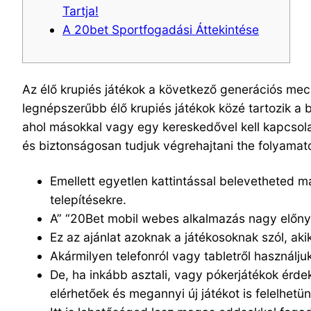
Tartja!
A 20bet Sportfogadási Áttekintése
Az élő krupiés játékok a következő generációs mec
legnépszerűbb élő krupiés játékok közé tartozik a 
ahol másokkal vagy egy kereskedővel kell kapcsola
és biztonságosan tudjuk végrehajtani the folyamato
Emellett egyetlen kattintással belevetheted m
telepítésekre.
A” “20Bet mobil webes alkalmazás nagy előnye
Ez az ajánlat azoknak a játékosoknak szól, ak
Akármilyen telefonról vagy tabletről használj
De, ha inkább asztali, vagy pókerjátékok érde
elérhetőek és megannyi új játékot is felelhet