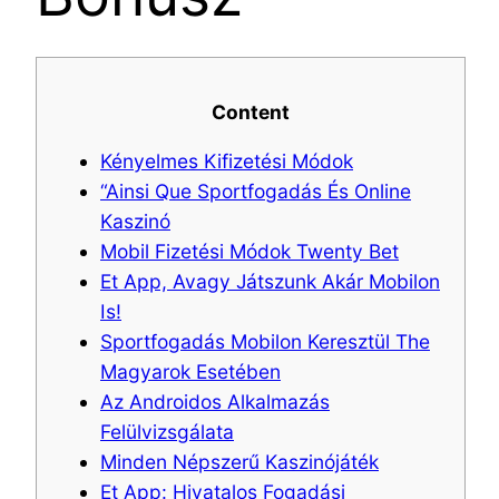
Content
Kényelmes Kifizetési Módok
“Ainsi Que Sportfogadás És Online
Kaszinó
Mobil Fizetési Módok Twenty Bet
Et App, Avagy Játszunk Akár Mobilon
Is!
Sportfogadás Mobilon Keresztül The
Magyarok Esetében
Az Androidos Alkalmazás
Felülvizsgálata
Minden Népszerű Kaszinójáték
Et App: Hivatalos Fogadási