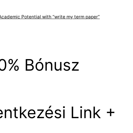
Academic Potential with “write my term paper”
00% Bónusz
ntkezési Link +