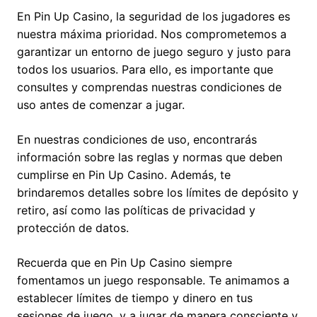
En Pin Up Casino, la seguridad de los jugadores es
nuestra máxima prioridad. Nos comprometemos a
garantizar un entorno de juego seguro y justo para
todos los usuarios. Para ello, es importante que
consultes y comprendas nuestras condiciones de
uso antes de comenzar a jugar.
En nuestras condiciones de uso, encontrarás
información sobre las reglas y normas que deben
cumplirse en Pin Up Casino. Además, te
brindaremos detalles sobre los límites de depósito y
retiro, así como las políticas de privacidad y
protección de datos.
Recuerda que en Pin Up Casino siempre
fomentamos un juego responsable. Te animamos a
establecer límites de tiempo y dinero en tus
sesiones de juego, y a jugar de manera consciente y