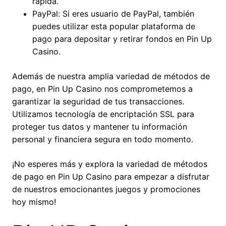
rápida.
PayPal: Si eres usuario de PayPal, también
puedes utilizar esta popular plataforma de
pago para depositar y retirar fondos en Pin Up
Casino.
Además de nuestra amplia variedad de métodos de
pago, en Pin Up Casino nos comprometemos a
garantizar la seguridad de tus transacciones.
Utilizamos tecnología de encriptación SSL para
proteger tus datos y mantener tu información
personal y financiera segura en todo momento.
¡No esperes más y explora la variedad de métodos
de pago en Pin Up Casino para empezar a disfrutar
de nuestros emocionantes juegos y promociones
hoy mismo!