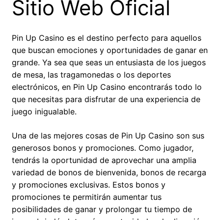
Sitio Web Oficial
Pin Up Casino es el destino perfecto para aquellos
que buscan emociones y oportunidades de ganar en
grande. Ya sea que seas un entusiasta de los juegos
de mesa, las tragamonedas o los deportes
electrónicos, en Pin Up Casino encontrarás todo lo
que necesitas para disfrutar de una experiencia de
juego inigualable.
Una de las mejores cosas de Pin Up Casino son sus
generosos bonos y promociones. Como jugador,
tendrás la oportunidad de aprovechar una amplia
variedad de bonos de bienvenida, bonos de recarga
y promociones exclusivas. Estos bonos y
promociones te permitirán aumentar tus
posibilidades de ganar y prolongar tu tiempo de