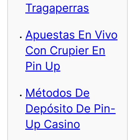
Tragaperras
Apuestas En Vivo
Con Crupier En
Pin Up
Métodos De
Depósito De Pin-
Up Casino