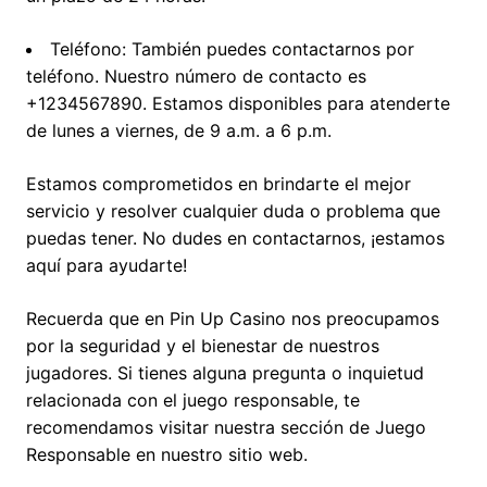
Teléfono: También puedes contactarnos por
teléfono. Nuestro número de contacto es
+1234567890. Estamos disponibles para atenderte
de lunes a viernes, de 9 a.m. a 6 p.m.
Estamos comprometidos en brindarte el mejor
servicio y resolver cualquier duda o problema que
puedas tener. No dudes en contactarnos, ¡estamos
aquí para ayudarte!
Recuerda que en Pin Up Casino nos preocupamos
por la seguridad y el bienestar de nuestros
jugadores. Si tienes alguna pregunta o inquietud
relacionada con el juego responsable, te
recomendamos visitar nuestra sección de Juego
Responsable en nuestro sitio web.