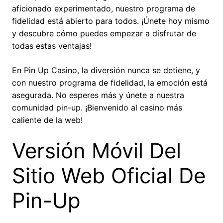
aficionado experimentado, nuestro programa de
fidelidad está abierto para todos. ¡Únete hoy mismo
y descubre cómo puedes empezar a disfrutar de
todas estas ventajas!
En Pin Up Casino, la diversión nunca se detiene, y
con nuestro programa de fidelidad, la emoción está
asegurada. No esperes más y únete a nuestra
comunidad pin-up. ¡Bienvenido al casino más
caliente de la web!
Versión Móvil Del
Sitio Web Oficial De
Pin-Up