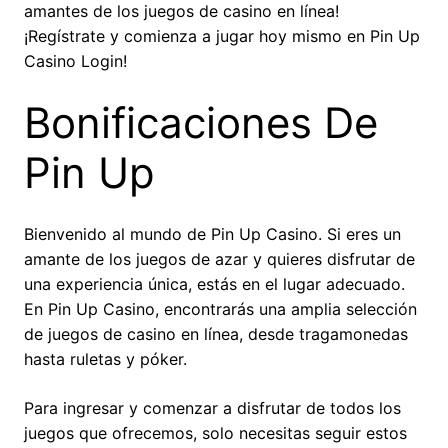
amantes de los juegos de casino en línea!
¡Regístrate y comienza a jugar hoy mismo en Pin Up
Casino Login!
Bonificaciones De
Pin Up
Bienvenido al mundo de Pin Up Casino. Si eres un
amante de los juegos de azar y quieres disfrutar de
una experiencia única, estás en el lugar adecuado.
En Pin Up Casino, encontrarás una amplia selección
de juegos de casino en línea, desde tragamonedas
hasta ruletas y póker.
Para ingresar y comenzar a disfrutar de todos los
juegos que ofrecemos, solo necesitas seguir estos