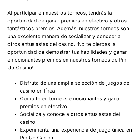
Al participar en nuestros torneos, tendrás la
oportunidad de ganar premios en efectivo y otros
fantásticos premios. Además, nuestros torneos son
una excelente manera de socializar y conocer a
otros entusiastas del casino. ¡No te pierdas la
oportunidad de demostrar tus habilidades y ganar
emocionantes premios en nuestros torneos de Pin
Up Casino!
Disfruta de una amplia selección de juegos de
casino en línea
Compite en torneos emocionantes y gana
premios en efectivo
Socializa y conoce a otros entusiastas del
casino
Experimenta una experiencia de juego única en
Pin Up Casino