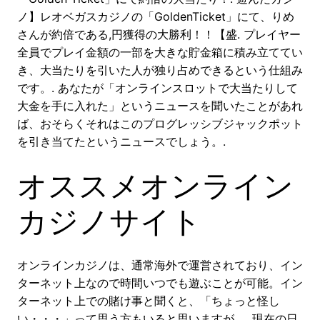
ノ】レオベガスカジノの「GoldenTicket」にて、りめ
さんが約倍である,円獲得の大勝利！！【盛. プレイヤー
全員でプレイ金額の一部を大きな貯金箱に積み立ててい
き、大当たりを引いた人が独り占めできるという仕組み
です。. あなたが「オンラインスロットで大当たりして
大金を手に入れた」というニュースを聞いたことがあれ
ば、おそらくそれはこのプログレッシブジャックポット
を引き当てたというニュースでしょう。.
オススメオンライン
カジノサイト
オンラインカジノは、通常海外で運営されており、イン
ターネット上なので時間いつでも遊ぶことが可能。イン
ターネット上での賭け事と聞くと、「ちょっと怪し
い・・・」って思う方もいると思いますが、. 現在の日