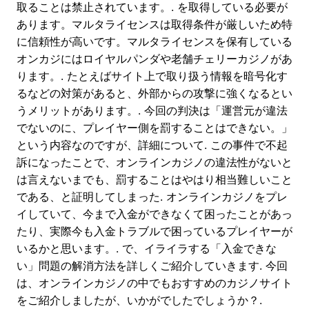
取ることは禁止されています。. を取得している必要が
あります。マルタライセンスは取得条件が厳しいため特
に信頼性が高いです。マルタライセンスを保有している
オンカジにはロイヤルパンダや老舗チェリーカジノがあ
ります。. たとえばサイト上で取り扱う情報を暗号化す
るなどの対策があると、外部からの攻撃に強くなるとい
うメリットがあります。. 今回の判決は「運営元が違法
でないのに、プレイヤー側を罰することはできない。」
という内容なのですが、詳細について. この事件で不起
訴になったことで、オンラインカジノの違法性がないと
は言えないまでも、罰することはやはり相当難しいこと
である、と証明してしまった. オンラインカジノをプレ
イしていて、今まで入金ができなくて困ったことがあっ
たり、実際今も入金トラブルで困っているプレイヤーが
いるかと思います。. で、イライラする「入金できな
い」問題の解消方法を詳しくご紹介していきます. 今回
は、オンラインカジノの中でもおすすめのカジノサイト
をご紹介しましたが、いかがでしたでしょうか？.