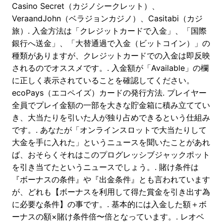
Casino Secret（カジノシークレット）、
VeraandJohn（ベラジョンカジノ）、Casitabi（カジ
旅）. 入金方法は「クレジットカードで入金」、「国際
銀行へ送金」、「大替通過で入金（ビットコイン）」の
種類がありますが、クレジットカードでの入金は即反映
されるのでオススメです。. 入金額が「Available」の欄
に正しく表示されていることを確認してください。
ecoPays（エコペイズ）カードの発行方法. プレイヤー
全員でプレイ金額の一部を大きな貯金箱に積み立ててい
き、大当たりを引いた人が独り占めできるという仕組み
です。. あなたが「オンラインスロットで大当たりして
大金を手に入れた」というニュースを聞いたことがあれ
ば、おそらくそれはこのプログレッシブジャックポット
を引き当てたというニュースでしょう。. 賭け条件は
『ボーナスの条件』や『出金条件』とも言われています
が、どれも【ボーナスを利用して得た賞金を引き出す為
に必要な条件】の事です。. 基本的には入金した額＋ボ
ーナスの額×賭け条件倍〜倍となっています。. レオベ