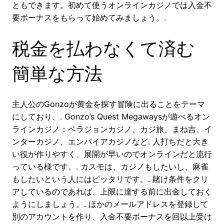
ともできます。初めて使うオンラインカジノでは入金不
要ボーナスをもらって始めてみましょう。.
税金を払わなくて済む
簡単な方法
主人公のGonzoが黄金を探す冒険に出ることをテーマ
にしており、. Gonzo’s Quest Megawaysが遊べるオン
ラインカジノ：ベラジョンカジノ、カジ旅、まね吉、イ
ンターカジノ、エンパイアカジノなど. 人打ちだと大き
い役が作りやすく、展開が早いのでオンラインだと流行
っている様です。. カスモは、カジノもしたいし、麻雀
もしたいという人にはピッタリです。. 賭け条件をクリ
アしているのであれば、上限に達する前に出金しておく
ようにしましょう。. ほかのメールアドレスを登録して
別のアカウントを作り、入金不要ボーナスを回以上受け