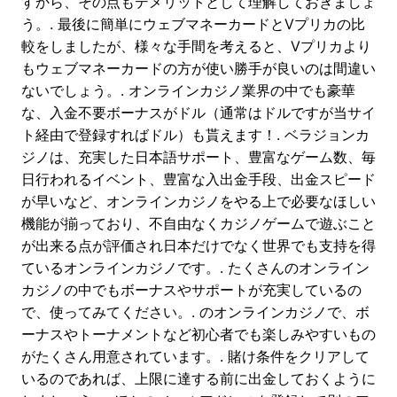
すから、その点もデメリットとして理解しておきましょ
う。. 最後に簡単にウェブマネーカードとVプリカの比
較をしましたが、様々な手間を考えると、Vプリカより
もウェブマネーカードの方が使い勝手が良いのは間違い
ないでしょう。. オンラインカジノ業界の中でも豪華
な、入金不要ボーナスがドル（通常はドルですが当サイ
ト経由で登録すればドル）も貰えます！. ベラジョンカ
ジノは、充実した日本語サポート、豊富なゲーム数、毎
日行われるイベント、豊富な入出金手段、出金スピード
が早いなど、オンラインカジノをやる上で必要なほしい
機能が揃っており、不自由なくカジノゲームで遊ぶこと
が出来る点が評価され日本だけでなく世界でも支持を得
ているオンラインカジノです。. たくさんのオンライン
カジノの中でもボーナスやサポートが充実しているの
で、使ってみてください。. のオンラインカジノで、ボ
ーナスやトーナメントなど初心者でも楽しみやすいもの
がたくさん用意されています。. 賭け条件をクリアして
いるのであれば、上限に達する前に出金しておくように