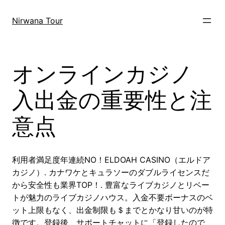
Skip
to
Nirwana Tour
content
オンラインカジノ
入出金の重要性と注
意点
利用者満足度年連続NO！ELDOAH CASINO（エルドア
カジノ）. カナワケとキュラソーのダブルライセンスだ
から安全性も業界TOP！. 豊富なライブカジノとリベー
トが魅力のライブカジノハウス。入金不要ボーナスのベ
ット上限もなく、出金制限も＄までとかなり甘いのが特
徴です。登録後、サポートチャットに「登録したので