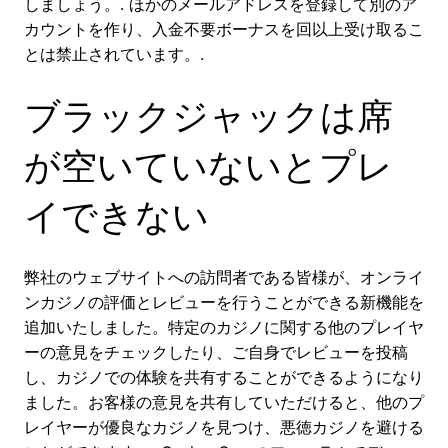
しましょう。. ほかのメールアドレスを登録して別のア
カウントを作り、入金不要ボーナスを回以上受け取るこ
とは禁止されています。.
ブラックジャックは席
が空いていないとプレ
イできない
弊社のウェブサイトへの訪問者である皆様が、オンライ
ンカジノの評価とレビューを行うことができる新機能を
追加いたしました。特定のカジノに関する他のプレイヤ
ーの意見をチェックしたり、ご自身でレビューを投稿
し、カジノでの体験を共有することができるようになり
ました。お客様の意見を共有していただけると、他のプ
レイヤーが優良なカジノを見つけ、悪徳カジノを避ける