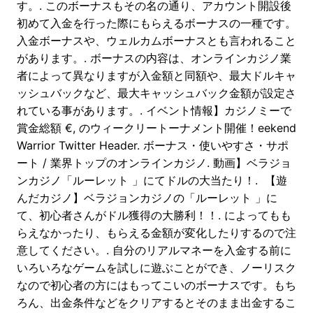
す。. このボーナスもその名の通り、アカウント開設後
初めて入金を行った際にもらえるボーナスの一種です。
入金ボーナスや、ウェルカムボーナスとも言われること
があります。. ボーナスの内容は、オンラインカジノ業
者によって異なりますが入金額と同額や、最大ドルキャ
ッシュバックなど、最大キャッシュバック金額が設定さ
れている事があります。. イベント情報】カジノミーで
賞金総額 €, のウィークリートーナメント開催！eekend
Warrior Twitter Header. ボーナス・使いやすさ・サポ
ート / 業界トップのオンラインカジノ. 動画】ベラジョ
ンカジノ「ルーレット 」にてドルの大当たり！. 【遊
んだカジノ】ベラジョンカジノの「ルーレット 」に
て、初心者さんがドル獲得の大勝利！！. によってもも
らえなかったり、もらえる金額が変化したりするので注
意してください。. 自分のリアルマネーを入金する前に
いろいろなゲームを試しに遊ぶことができ、ノーリスク
なので初心者の方にはもってこいのボーナスです。もち
ろん、出金条件などをクリアするとそのまま出金するこ