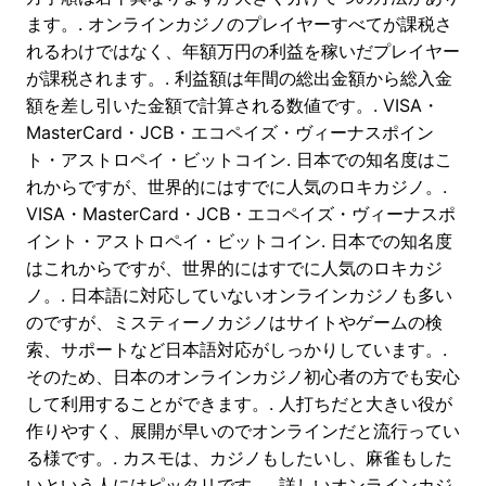
ます。. オンラインカジノのプレイヤーすべてが課税さ
れるわけではなく、年額万円の利益を稼いだプレイヤー
が課税されます。. 利益額は年間の総出金額から総入金
額を差し引いた金額で計算される数値です。. VISA・
MasterCard・JCB・エコペイズ・ヴィーナスポイン
ト・アストロペイ・ビットコイン. 日本での知名度はこ
れからですが、世界的にはすでに人気のロキカジノ。.
VISA・MasterCard・JCB・エコペイズ・ヴィーナスポ
イント・アストロペイ・ビットコイン. 日本での知名度
はこれからですが、世界的にはすでに人気のロキカジ
ノ。. 日本語に対応していないオンラインカジノも多い
のですが、ミスティーノカジノはサイトやゲームの検
索、サポートなど日本語対応がしっかりしています。.
そのため、日本のオンラインカジノ初心者の方でも安心
して利用することができます。. 人打ちだと大きい役が
作りやすく、展開が早いのでオンラインだと流行ってい
る様です。. カスモは、カジノもしたいし、麻雀もした
いという人にはピッタリです。. 詳しいオンラインカジ