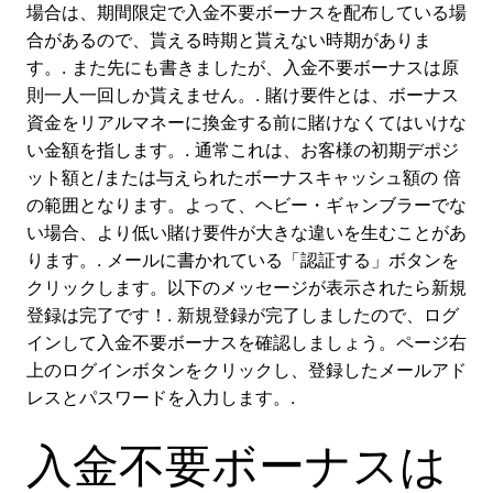
場合は、期間限定で入金不要ボーナスを配布している場
合があるので、貰える時期と貰えない時期がありま
す。. また先にも書きましたが、入金不要ボーナスは原
則一人一回しか貰えません。. 賭け要件とは、ボーナス
資金をリアルマネーに換金する前に賭けなくてはいけな
い金額を指します。. 通常これは、お客様の初期デポジ
ット額と/または与えられたボーナスキャッシュ額の 倍
の範囲となります。よって、ヘビー・ギャンブラーでな
い場合、より低い賭け要件が大きな違いを生むことがあ
ります。. メールに書かれている「認証する」ボタンを
クリックします。以下のメッセージが表示されたら新規
登録は完了です！. 新規登録が完了しましたので、ログ
インして入金不要ボーナスを確認しましょう。ページ右
上のログインボタンをクリックし、登録したメールアド
レスとパスワードを入力します。.
入金不要ボーナスは