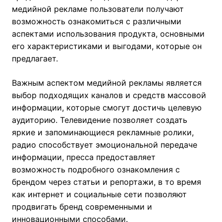
медийной рекламе пользователи получают
возможность ознакомиться с различными
аспектами использования продукта, основными
его характеристиками и выгодами, которые он
предлагает.
Важным аспектом медийной рекламы является
выбор подходящих каналов и средств массовой
информации, которые смогут достичь целевую
аудиторию. Телевидение позволяет создать
яркие и запоминающиеся рекламные ролики,
радио способствует эмоциональной передаче
информации, пресса предоставляет
возможность подробного ознакомления с
брендом через статьи и репортажи, в то время
как интернет и социальные сети позволяют
продвигать бренд современными и
инновационными способами.