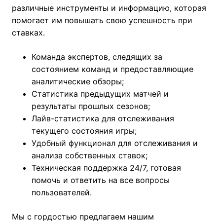
различные инструменты и информацию, которая
помогает им повышать свою успешность при
ставках.
Команда экспертов, следящих за
состоянием команд и предоставляющие
аналитические обзоры;
Статистика предыдущих матчей и
результаты прошлых сезонов;
Лайв-статистика для отслеживания
текущего состояния игры;
Удобный функционал для отслеживания и
анализа собственных ставок;
Техническая поддержка 24/7, готовая
помочь и ответить на все вопросы
пользователей.
Мы с гордостью предлагаем нашим