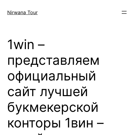
Skip
to
Nirwana Tour
content
1win –
представляем
официальный
сайт лучшей
букмекерской
конторы 1вин –