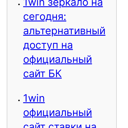
1win зеркало на
сегодня:
альтернативный
доступ на
официальный
сайт БК
1win
официальный
сайт ставки на