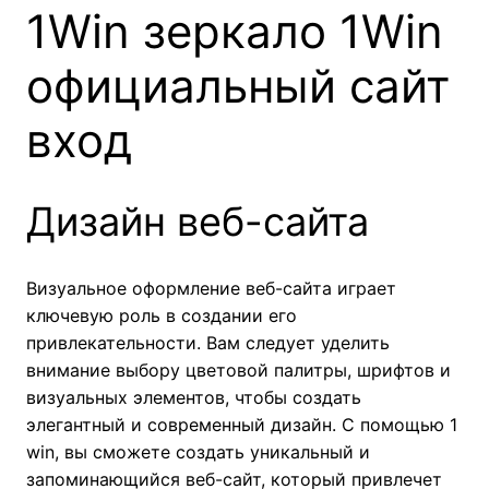
1Win зеркало 1Win
официальный сайт
вход
Дизайн веб-сайта
Визуальное оформление веб-сайта играет
ключевую роль в создании его
привлекательности. Вам следует уделить
внимание выбору цветовой палитры, шрифтов и
визуальных элементов, чтобы создать
элегантный и современный дизайн. С помощью 1
win, вы сможете создать уникальный и
запоминающийся веб-сайт, который привлечет