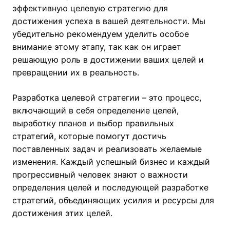
эффективную целевую стратегию для
достижения успеха в вашей деятельности. Мы
убедительно рекомендуем уделить особое
внимание этому этапу, так как он играет
решающую роль в достижении ваших целей и
превращении их в реальность.
Разработка целевой стратегии – это процесс,
включающий в себя определение целей,
выработку планов и выбор правильных
стратегий, которые помогут достичь
поставленных задач и реализовать желаемые
изменения. Каждый успешный бизнес и каждый
прогрессивный человек знают о важности
определения целей и последующей разработке
стратегий, объединяющих усилия и ресурсы для
достижения этих целей.