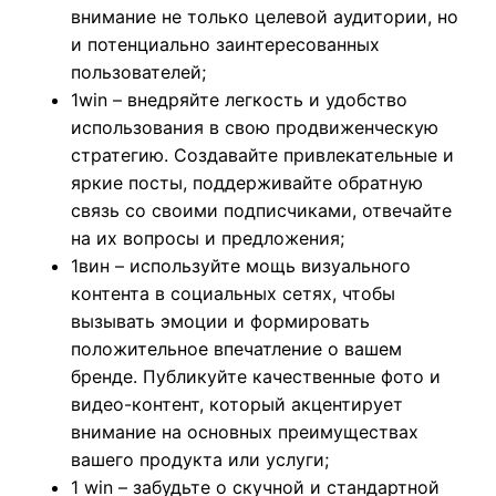
внимание не только целевой аудитории, но
и потенциально заинтересованных
пользователей;
1win – внедряйте легкость и удобство
использования в свою продвиженческую
стратегию. Создавайте привлекательные и
яркие посты, поддерживайте обратную
связь со своими подписчиками, отвечайте
на их вопросы и предложения;
1вин – используйте мощь визуального
контента в социальных сетях, чтобы
вызывать эмоции и формировать
положительное впечатление о вашем
бренде. Публикуйте качественные фото и
видео-контент, который акцентирует
внимание на основных преимуществах
вашего продукта или услуги;
1 win – забудьте о скучной и стандартной