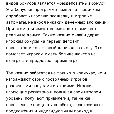
видов бонусов является «бездепозитный бонус».
Эта бонусная программа позволяет новичкам
опробовать игровую площадку и игровые
автоматы, не внося никаких денежных вложений.
При этом они имеют возможность выиграть
реальные деньги. Также казино онлайн дарят
игрокам бонусы на первый депозит,
повышающие стартовый капитал на счету. Это
помогает игрокам иметь больше шансов на
выигрыш и продлевает время игры.
Топ казино заботятся не только о новичках, но и
награждают своих постоянных игроков
различными бонусами и акциями. Игроки,
играющие регулярно и повышая свой игровой
уровень, получают привилегии, такие как
повышенные проценты кэшбэка, эксклюзивные
предложения и индивидуальный подход к