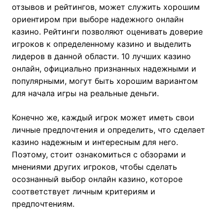
отзывов и рейтингов, может служить хорошим
ориентиром при выборе надежного онлайн
казино. Рейтинги позволяют оценивать доверие
игроков к определенному казино и выделить
лидеров в данной области. 10 лучших казино
онлайн, официально признанных надежными и
популярными, могут быть хорошим вариантом
для начала игры на реальные деньги.
Конечно же, каждый игрок может иметь свои
личные предпочтения и определить, что сделает
казино надежным и интересным для него.
Поэтому, стоит ознакомиться с обзорами и
мнениями других игроков, чтобы сделать
осознанный выбор онлайн казино, которое
соответствует личным критериям и
предпочтениям.