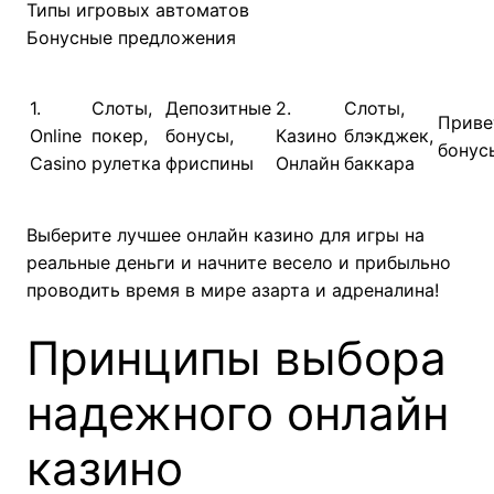
Типы игровых автоматов
Бонусные предложения
1.
Слоты,
Депозитные
2.
Слоты,
Приве
Online
покер,
бонусы,
Казино
блэкджек,
бонус
Casino
рулетка
фриспины
Онлайн
баккара
Выберите лучшее онлайн казино для игры на
реальные деньги и начните весело и прибыльно
проводить время в мире азарта и адреналина!
Принципы выбора
надежного онлайн
казино