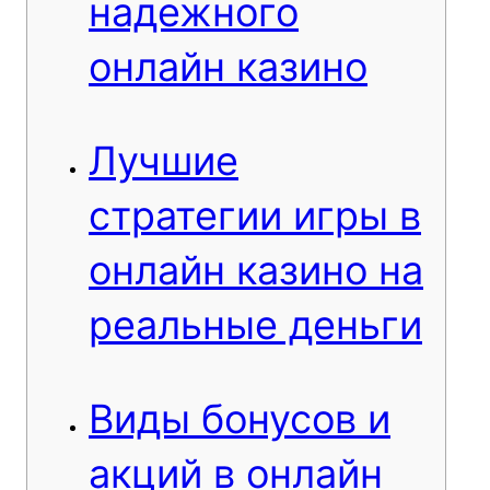
надежного
онлайн казино
Лучшие
стратегии игры в
онлайн казино на
реальные деньги
Виды бонусов и
акций в онлайн