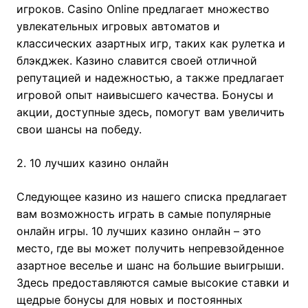
игроков. Casino Online предлагает множество
увлекательных игровых автоматов и
классических азартных игр, таких как рулетка и
блэкджек. Казино славится своей отличной
репутацией и надежностью, а также предлагает
игровой опыт наивысшего качества. Бонусы и
акции, доступные здесь, помогут вам увеличить
свои шансы на победу.
2. 10 лучших казино онлайн
Следующее казино из нашего списка предлагает
вам возможность играть в самые популярные
онлайн игры. 10 лучших казино онлайн – это
место, где вы может получить непревзойденное
азартное веселье и шанс на большие выигрыши.
Здесь предоставляются самые высокие ставки и
щедрые бонусы для новых и постоянных