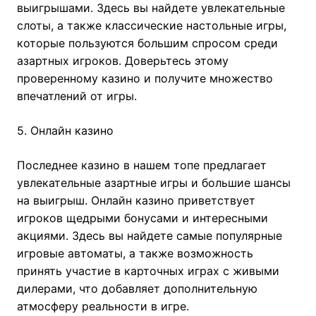
выигрышами. Здесь вы найдете увлекательные
слоты, а также классические настольные игры,
которые пользуются большим спросом среди
азартных игроков. Доверьтесь этому
проверенному казино и получите множество
впечатлений от игры.
5. Онлайн казино
Последнее казино в нашем топе предлагает
увлекательные азартные игры и большие шансы
на выигрыш. Онлайн казино приветствует
игроков щедрыми бонусами и интересными
акциями. Здесь вы найдете самые популярные
игровые автоматы, а также возможность
принять участие в карточных играх с живыми
дилерами, что добавляет дополнительную
атмосферу реальности в игре.