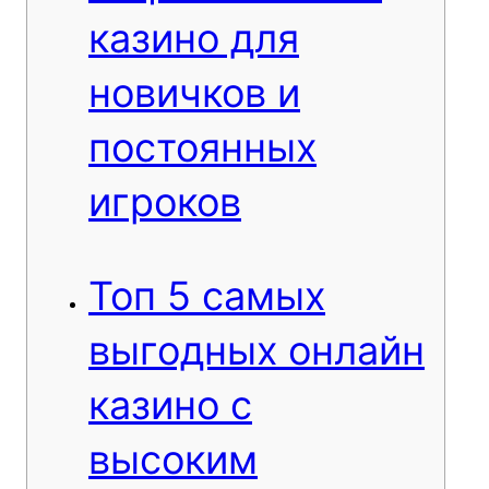
казино для
новичков и
постоянных
игроков
Топ 5 самых
выгодных онлайн
казино с
высоким