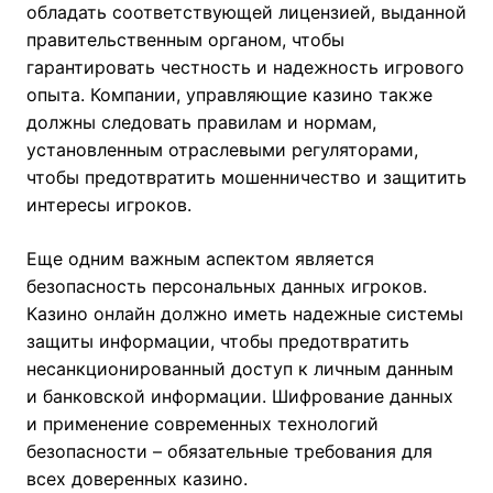
обладать соответствующей лицензией, выданной
правительственным органом, чтобы
гарантировать честность и надежность игрового
опыта. Компании, управляющие казино также
должны следовать правилам и нормам,
установленным отраслевыми регуляторами,
чтобы предотвратить мошенничество и защитить
интересы игроков.
Еще одним важным аспектом является
безопасность персональных данных игроков.
Казино онлайн должно иметь надежные системы
защиты информации, чтобы предотвратить
несанкционированный доступ к личным данным
и банковской информации. Шифрование данных
и применение современных технологий
безопасности – обязательные требования для
всех доверенных казино.