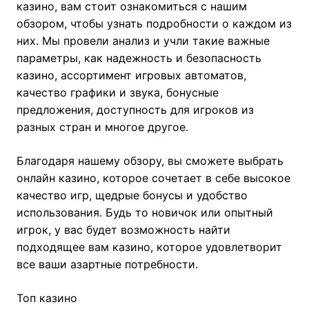
казино, вам стоит ознакомиться с нашим
обзором, чтобы узнать подробности о каждом из
них. Мы провели анализ и учли такие важные
параметры, как надежность и безопасность
казино, ассортимент игровых автоматов,
качество графики и звука, бонусные
предложения, доступность для игроков из
разных стран и многое другое.
Благодаря нашему обзору, вы сможете выбрать
онлайн казино, которое сочетает в себе высокое
качество игр, щедрые бонусы и удобство
использования. Будь то новичок или опытный
игрок, у вас будет возможность найти
подходящее вам казино, которое удовлетворит
все ваши азартные потребности.
Топ казино