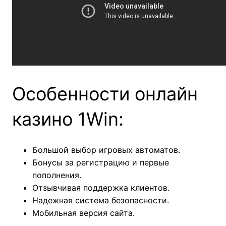
Особенности онлайн
казино 1Win:
Большой выбор игровых автоматов.
Бонусы за регистрацию и первые
пополнения.
Отзывчивая поддержка клиентов.
Надежная система безопасности.
Мобильная версия сайта.