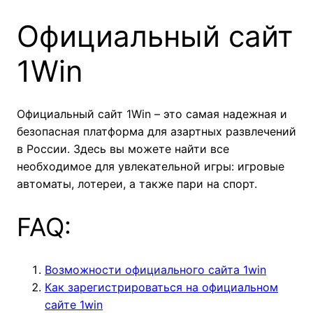
Официальный сайт
1Win
Официальный сайт 1Win – это самая надежная и
безопасная платформа для азартных развлечений
в России. Здесь вы можете найти все
необходимое для увлекательной игры: игровые
автоматы, лотереи, а также пари на спорт.
FAQ:
Возможности официального сайта 1win
Как зарегистрироваться на официальном
сайте 1win