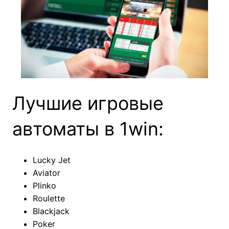
Лучшие игровые
автоматы в 1win:
Lucky Jet
Aviator
Plinko
Roulette
Blackjack
Poker