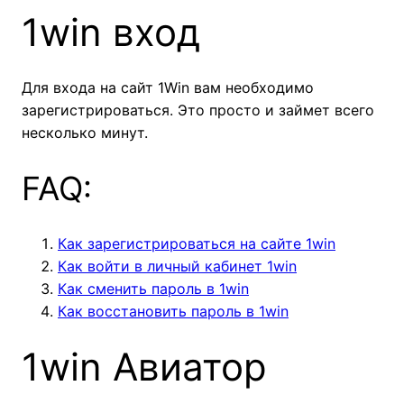
1win вход
Для входа на сайт 1Win вам необходимо
зарегистрироваться. Это просто и займет всего
несколько минут.
FAQ:
Как зарегистрироваться на сайте 1win
Как войти в личный кабинет 1win
Как сменить пароль в 1win
Как восстановить пароль в 1win
1win Авиатор