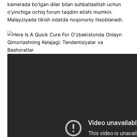
kamerada bo’lgan diler bilan suhbatlashish uchun
o’yinchiga ochiq forum taqdim etishi mumkin.
Malayziyada tikish odatda noqonuniy hisoblanadi.