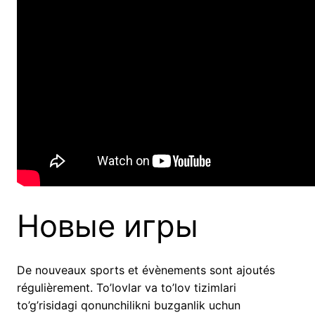
Новые игры
De nouveaux sports et évènements sont ajoutés
régulièrement. To’lovlar va to’lov tizimlari
to’g’risidagi qonunchilikni buzganlik uchun