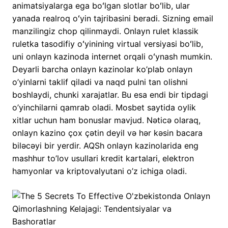
animatsiyalarga ega boʻlgan slotlar boʻlib, ular
yanada realroq oʻyin tajribasini beradi. Sizning email
manzilingiz chop qilinmaydi. Onlayn rulet klassik
ruletka tasodifiy oʻyinining virtual versiyasi boʻlib,
uni onlayn kazinoda internet orqali oʻynash mumkin.
Deyarli barcha onlayn kazinolar ko’plab onlayn
o’yinlarni taklif qiladi va naqd pulni tan olishni
boshlaydi, chunki xarajatlar. Bu esa endi bir tipdagi
o’yinchilarni qamrab oladi. Mosbet saytida oylik
xitlar uchun ham bonuslar mavjud. Nəticə olaraq,
onlayn kazino çox çətin deyil və hər kəsin bacara
biləcəyi bir yerdir. AQSh onlayn kazinolarida eng
mashhur to’lov usullari kredit kartalari, elektron
hamyonlar va kriptovalyutani o’z ichiga oladi.