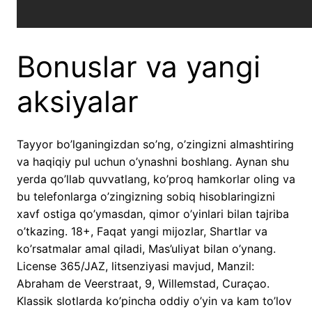
Bonuslar va yangi
aksiyalar
Tayyor bo’lganingizdan so’ng, o’zingizni almashtiring
va haqiqiy pul uchun o’ynashni boshlang. Aynan shu
yerda qo’llab quvvatlang, ko’proq hamkorlar oling va
bu telefonlarga o’zingizning sobiq hisoblaringizni
xavf ostiga qo’ymasdan, qimor o’yinlari bilan tajriba
o’tkazing. 18+, Faqat yangi mijozlar, Shartlar va
ko’rsatmalar amal qiladi, Mas’uliyat bilan o’ynang.
License 365/JAZ, litsenziyasi mavjud, Manzil:
Abraham de Veerstraat, 9, Willemstad, Curaçao.
Klassik slotlarda ko’pincha oddiy o’yin va kam to’lov