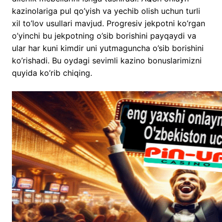
kazinolariga pul qo’yish va yechib olish uchun turli
xil to’lov usullari mavjud. Progresiv jekpotni ko’rgan
o’yinchi bu jekpotning o’sib borishini payqaydi va
ular har kuni kimdir uni yutmaguncha o’sib borishini
ko’rishadi. Bu oydagi sevimli kazino bonuslarimizni
quyida ko’rib chiqing.