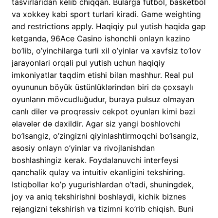
tasvirlaridan kelib chiqqan. Bularga futbol, ​​basketbol
va xokkey kabi sport turlari kiradi. Game weighting
and restrictions apply. Haqiqiy pul yutish haqida gap
ketganda, 96Ace Casino ishonchli onlayn kazino
bo’lib, o’yinchilarga turli xil o’yinlar va xavfsiz to’lov
jarayonlari orqali pul yutish uchun haqiqiy
imkoniyatlar taqdim etishi bilan mashhur. Real pul
oyununun böyük üstünlüklərindən biri də çoxsaylı
oyunların mövcudluğudur, buraya pulsuz olmayan
canlı diler və proqressiv cekpot oyunları kimi bəzi
əlavələr də daxildir. Agar siz yangi boshlovchi
bo’lsangiz, o’zingizni qiyinlashtirmoqchi bo’lsangiz,
asosiy onlayn o’yinlar va rivojlanishdan
boshlashingiz kerak. Foydalanuvchi interfeysi
qanchalik qulay va intuitiv ekanligini tekshiring.
Istiqbollar ko’p yugurishlardan o’tadi, shuningdek,
joy va aniq tekshirishni boshlaydi, kichik biznes
rejangizni tekshirish va tizimni ko’rib chiqish. Buni