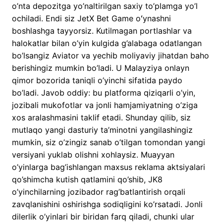
o’nta depozitga yo’naltirilgan saxiy to’plamga yo’l
ochiladi. Endi siz JetX Bet Game oʻynashni
boshlashga tayyorsiz. Kutilmagan portlashlar va
halokatlar bilan o’yin kulgida g’alabaga odatlangan
bo’lsangiz Aviator va yechib moliyaviy jihatdan baho
berishingiz mumkin bo’ladi. U Malayziya onlayn
qimor bozorida taniqli o’yinchi sifatida paydo
bo’ladi. Javob oddiy: bu platforma qiziqarli o’yin,
jozibali mukofotlar va jonli hamjamiyatning o’ziga
xos aralashmasini taklif etadi. Shunday qilib, siz
mutlaqo yangi dasturiy ta’minotni yangilashingiz
mumkin, siz o’zingiz sanab o’tilgan tomondan yangi
versiyani yuklab olishni xohlaysiz. Muayyan
o’yinlarga bag’ishlangan maxsus reklama aktsiyalari
qo’shimcha kutish qatlamini qo’shib, JK8
o’yinchilarning jozibador rag’batlantirish orqali
zavqlanishini oshirishga sodiqligini ko’rsatadi. Jonli
dilerlik o’yinlari bir biridan farq qiladi, chunki ular