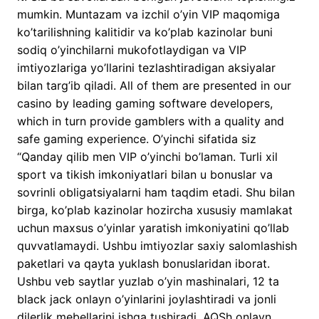
mumkin. Muntazam va izchil o’yin VIP maqomiga
ko’tarilishning kalitidir va ko’plab kazinolar buni
sodiq o’yinchilarni mukofotlaydigan va VIP
imtiyozlariga yo’llarini tezlashtiradigan aksiyalar
bilan targ’ib qiladi. All of them are presented in our
casino by leading gaming software developers,
which in turn provide gamblers with a quality and
safe gaming experience. O’yinchi sifatida siz
“Qanday qilib men VIP o’yinchi bo’laman. Turli xil
sport va tikish imkoniyatlari bilan u bonuslar va
sovrinli obligatsiyalarni ham taqdim etadi. Shu bilan
birga, ko’plab kazinolar hozircha xususiy mamlakat
uchun maxsus o’yinlar yaratish imkoniyatini qo’llab
quvvatlamaydi. Ushbu imtiyozlar saxiy salomlashish
paketlari va qayta yuklash bonuslaridan iborat.
Ushbu veb saytlar yuzlab o’yin mashinalari, 12 ta
black jack onlayn o’yinlarini joylashtiradi va jonli
dilerlik mebellarini ishga tushiradi. AQSh onlayn