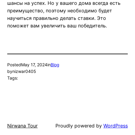
шансы на успех. Но у вашего дома всегда есть
преимущество, поэтому необходимо будет
научиться правильно делать ставки. Это
поможет вам увеличить ваш победитель.
Posted
May 17, 2024
in
Blog
by
nizwar0405
Tags:
Proudly powered by
WordPress
Nirwana Tour