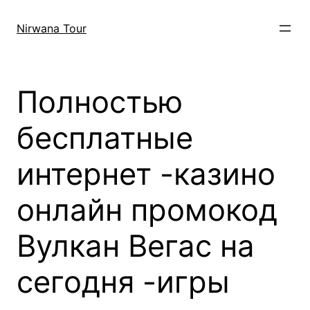
Skip
to
Nirwana Tour
content
Полностью
бесплатные
интернет -казино
онлайн промокод
Вулкан Вегас на
сегодня -игры