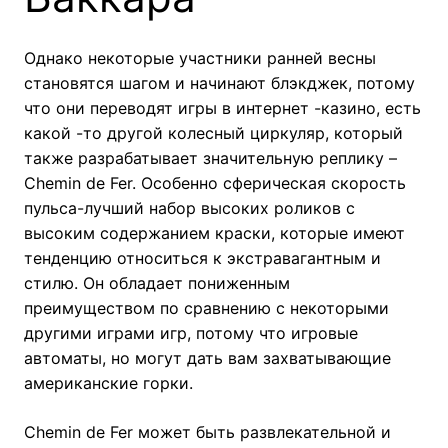
Однако некоторые участники ранней весны
становятся шагом и начинают блэкджек, потому
что они переводят игры в интернет -казино, есть
какой -то другой колесный циркуляр, который
также разрабатывает значительную реплику –
Chemin de Fer. Особенно сферическая скорость
пульса-лучший набор высоких роликов с
высоким содержанием краски, которые имеют
тенденцию относиться к экстравагантным и
стилю. Он обладает пониженным
преимуществом по сравнению с некоторыми
другими играми игр, потому что игровые
автоматы, но могут дать вам захватывающие
американские горки.
Chemin de Fer может быть развлекательной и