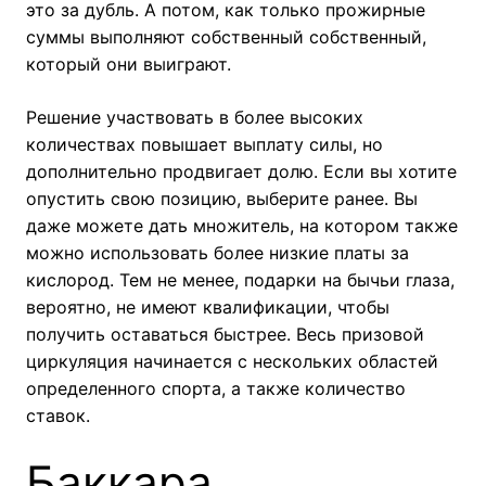
это за дубль. А потом, как только прожирные
суммы выполняют собственный собственный,
который они выиграют.
Решение участвовать в более высоких
количествах повышает выплату силы, но
дополнительно продвигает долю. Если вы хотите
опустить свою позицию, выберите ранее. Вы
даже можете дать множитель, на котором также
можно использовать более низкие платы за
кислород. Тем не менее, подарки на бычьи глаза,
вероятно, не имеют квалификации, чтобы
получить оставаться быстрее. Весь призовой
циркуляция начинается с нескольких областей
определенного спорта, а также количество
ставок.
Баккара