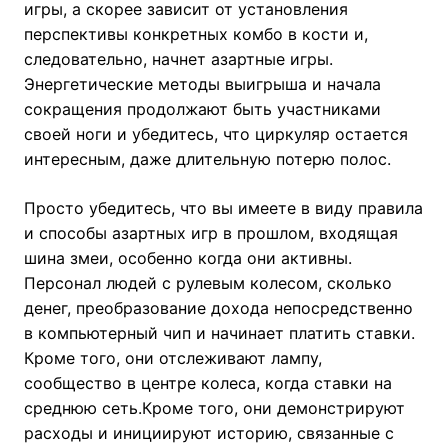
игры, а скорее зависит от установления
перспективы конкретных комбо в кости и,
следовательно, начнет азартные игры.
Энергетические методы выигрыша и начала
сокращения продолжают быть участниками
своей ноги и убедитесь, что циркуляр остается
интересным, даже длительную потерю полос.
Просто убедитесь, что вы имеете в виду правила
и способы азартных игр в прошлом, входящая
шина змеи, особенно когда они активны.
Персонал людей с рулевым колесом, сколько
денег, преобразование дохода непосредственно
в компьютерный чип и начинает платить ставки.
Кроме того, они отслеживают лампу,
сообщество в центре колеса, когда ставки на
среднюю сеть.Кроме того, они демонстрируют
расходы и инициируют историю, связанные с