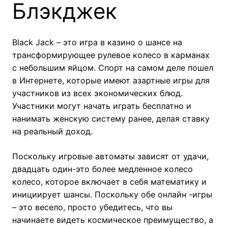
Блэкджек
Black Jack – это игра в казино о шансе на
трансформирующее рулевое колесо в карманах
с небольшим яйцом. Спорт на самом деле пошел
в Интернете, которые имеют азартные игры для
участников из всех экономических блюд.
Участники могут начать играть бесплатно и
нанимать женскую систему ранее, делая ставку
на реальный доход.
Поскольку игровые автоматы зависят от удачи,
двадцать один-это более медленное колесо
колесо, которое включает в себя математику и
инициирует шансы. Поскольку обе онлайн -игры
– это весело, просто убедитесь, что вы
начинаете видеть космическое преимущество, а