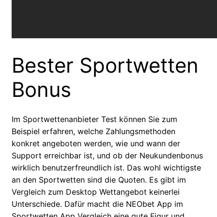
Bester Sportwetten
Bonus
Im Sportwettenanbieter Test können Sie zum
Beispiel erfahren, welche Zahlungsmethoden
konkret angeboten werden, wie und wann der
Support erreichbar ist, und ob der Neukundenbonus
wirklich benutzerfreundlich ist. Das wohl wichtigste
an den Sportwetten sind die Quoten. Es gibt im
Vergleich zum Desktop Wettangebot keinerlei
Unterschiede. Dafür macht die NEObet App im
Sportwetten App Vergleich eine gute Figur und