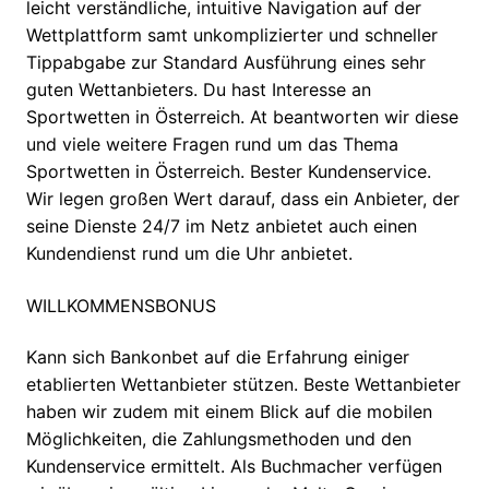
leicht verständliche, intuitive Navigation auf der
Wettplattform samt unkomplizierter und schneller
Tippabgabe zur Standard Ausführung eines sehr
guten Wettanbieters. Du hast Interesse an
Sportwetten in Österreich. At beantworten wir diese
und viele weitere Fragen rund um das Thema
Sportwetten in Österreich. Bester Kundenservice.
Wir legen großen Wert darauf, dass ein Anbieter, der
seine Dienste 24/7 im Netz anbietet auch einen
Kundendienst rund um die Uhr anbietet.
WILLKOMMENSBONUS
Kann sich Bankonbet auf die Erfahrung einiger
etablierten Wettanbieter stützen. Beste Wettanbieter
haben wir zudem mit einem Blick auf die mobilen
Möglichkeiten, die Zahlungsmethoden und den
Kundenservice ermittelt. Als Buchmacher verfügen