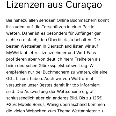
Lizenzen aus Curaçao
Bei nahezu allen seriösen Online Buchmachern könnt
ihr zudem auf die Torschützen in einer Partie
wetten. Daher ist es besonders für Anfänger gar
nicht so einfach, den Überblick zu behalten. Die
besten Wettseiten in Deutschland listen wir auf
MyWettanbieter. Lizenznehmer und Wett Fans
profitieren aber von deutlich mehr Freiheiten als
beim deutschen Glücksspielstaatsvertrag. Wir
empfehlen nur bei Buchmachern zu wetten, die eine
GGL Lizenz haben. Auch wir von Wettformat
versuchen unser Bestes damit ihr top informiert
seid. Die Auswertung der Wettscheine ergibt
schlussendlich aber ein anderes Bild. Bis zu 125€
+25€ Mobile Bonus. Wenig überraschend kommen
die vielen Webseiten zum Thema Wettanbieter zu