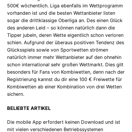
500€ wöchentlich. Liga ebenfalls im Wettprogramm
vorhanden ist und die besten Wettanbieter listen
sogar die drittklassige Oberliga an. Des einen Glück
des anderen Leid – so können natürlich dann die
Tipper jubeln, deren Wette eigentlich schon verloren
schien. Aufgrund der überaus positiven Tendenz des
Glücksspiels sowie von Sportwetten strömen
natürlich immer mehr Wettanbieter auf den ohnehin
schon international sehr großen Wettmarkt. Dies gilt
besonders für Fans von Kombiwetten, denn nach der
Registrierung kannst du dir eine 100 € Freiwette für
Kombiwetten ab einer Kombination von drei Wetten
sichern.
BELIEBTE ARTIKEL
Die mobile App erfordert keinen Download und ist
mit vielen verschiedenen Betriebssystemen