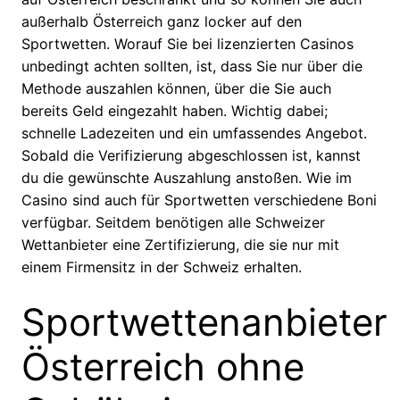
außerhalb Österreich ganz locker auf den
Sportwetten. Worauf Sie bei lizenzierten Casinos
unbedingt achten sollten, ist, dass Sie nur über die
Methode auszahlen können, über die Sie auch
bereits Geld eingezahlt haben. Wichtig dabei;
schnelle Ladezeiten und ein umfassendes Angebot.
Sobald die Verifizierung abgeschlossen ist, kannst
du die gewünschte Auszahlung anstoßen. Wie im
Casino sind auch für Sportwetten verschiedene Boni
verfügbar. Seitdem benötigen alle Schweizer
Wettanbieter eine Zertifizierung, die sie nur mit
einem Firmensitz in der Schweiz erhalten.
Sportwettenanbieter
Österreich ohne