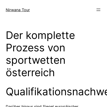
Skip
to
Nirwana Tour
content
Der komplette
Prozess von
sportwetten
österreich
Qualifikationsnachw
Darüber hinaus sind Siegel europäischer