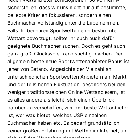
sicherstellen, dass wir uns nicht nur auf bestimmte,
beliebte Kriterien fokussieren, sondern einen
Buchmacher vollständig unter die Lupe nehmen.
Falls ihr bei euren Sportwetten eine bestimmte
Wettart bevorzugt, solltet ihr euch auch dafür
geeignete Buchmacher suchen. Doch es geht auch
ganz groß. Glücksspiel kann süchtig machen. Der
allgemein beste neue Sportwettenanbieter Bonus ist
jener von Betano. Angesichts der Vielzahl an
unterschiedlichen Sportwetten Anbietern am Markt
und der teils hohen Fluktuation, besonders bei den
weniger traditionsreichen Online Wettanbietern, ist
es alles andere als leicht, sich einen Überblick
darüber zu verschaffen, wer der beste Wettanbieter
ist, wer was bietet, welches USP einzelnen
Buchmacher haben etc. Es bedarf grundsätzlich
keiner großen Erfahrung mit Wetten im Internet, um