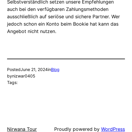
Selbstverständlich setzen unsere Empfehlungen
auch bei den verfügbaren Zahlungsmethoden
ausschließlich auf seriöse und sichere Partner. Wer
jedoch schon ein Konto beim Bookie hat kann das
Angebot nicht nutzen.
Posted
June 21, 2024
in
Blog
by
nizwar0405
Tags:
Proudly powered by
WordPress
Nirwana Tour