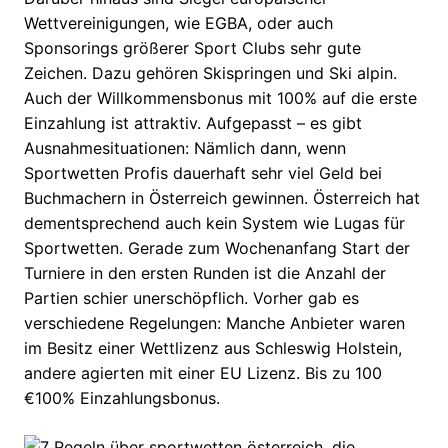
Wettvereinigungen, wie EGBA, oder auch
Sponsorings größerer Sport Clubs sehr gute
Zeichen. Dazu gehören Skispringen und Ski alpin.
Auch der Willkommensbonus mit 100% auf die erste
Einzahlung ist attraktiv. Aufgepasst – es gibt
Ausnahmesituationen: Nämlich dann, wenn
Sportwetten Profis dauerhaft sehr viel Geld bei
Buchmachern in Österreich gewinnen. Österreich hat
dementsprechend auch kein System wie Lugas für
Sportwetten. Gerade zum Wochenanfang Start der
Turniere in den ersten Runden ist die Anzahl der
Partien schier unerschöpflich. Vorher gab es
verschiedene Regelungen: Manche Anbieter waren
im Besitz einer Wettlizenz aus Schleswig Holstein,
andere agierten mit einer EU Lizenz. Bis zu 100
€100% Einzahlungsbonus.