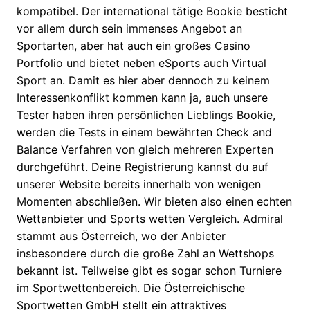
kompatibel. Der international tätige Bookie besticht
vor allem durch sein immenses Angebot an
Sportarten, aber hat auch ein großes Casino
Portfolio und bietet neben eSports auch Virtual
Sport an. Damit es hier aber dennoch zu keinem
Interessenkonflikt kommen kann ja, auch unsere
Tester haben ihren persönlichen Lieblings Bookie,
werden die Tests in einem bewährten Check and
Balance Verfahren von gleich mehreren Experten
durchgeführt. Deine Registrierung kannst du auf
unserer Website bereits innerhalb von wenigen
Momenten abschließen. Wir bieten also einen echten
Wettanbieter und Sports wetten Vergleich. Admiral
stammt aus Österreich, wo der Anbieter
insbesondere durch die große Zahl an Wettshops
bekannt ist. Teilweise gibt es sogar schon Turniere
im Sportwettenbereich. Die Österreichische
Sportwetten GmbH stellt ein attraktives