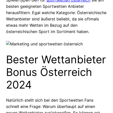
Spielertypen den für
sportwetten österreich
sie am
besten geeigneten Sportwetten Anbieter
herausfiltern. Egal welche Kategorie: Österreichische
Wettanbieter sind äußerst beliebt, da sie oftmals
etwas mehr Wetten im Bezug auf den
österreichischen Sport im Sortiment haben.
Bester Wettanbieter
Bonus Österreich
2024
Natürlich stellt sich bei den Sportwetten Fans
schnell eine Frage: Warum überhaupt auf einen
neuen Wettanbieter zurückgreifen. So können wir