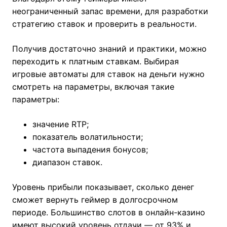
неограниченный запас времени, для разработки
стратегию ставок и проверить в реальности.
Получив достаточно знаний и практики, можно
переходить к платным ставкам. Выбирая
игровые автоматы для ставок на деньги нужно
смотреть на параметры, включая такие
параметры:
значение RTP;
показатель волатильности;
частота выпадения бонусов;
диапазон ставок.
Уровень прибыли показывает, сколько денег
сможет вернуть геймер в долгосрочном
периоде. Большинство слотов в онлайн-казино
имеют высокий уровень отдачи — от 93% и