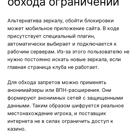
обхода ограничений
Альтернатива зеркалу, обойти блокировки
может мобильное приложение сайта. В коде
присутствует специальный плагин,
автоматически выбирает и подключается к
рабочим серверам. Из-за этого пользователю не
нужно постоянно искать новые зеркала, если
главная страница клуба не работает.
Для обхода запретов можно применять
анонимайзеры или ВПН-расширения. Они
формируют анонимных сетей с защищенными
данными. Таким образом шифруется реальное
местонахождение игрока, и поставщик
интернета не в силах ограничить доступ к
казино.