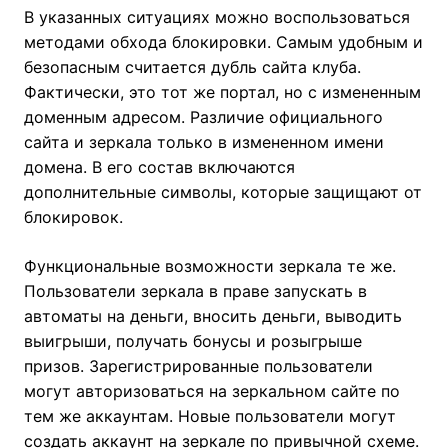
В указанных ситуациях можно воспользоваться
методами обхода блокировки. Самым удобным и
безопасным считается дубль сайта клуба.
Фактически, это тот же портал, но с измененным
доменным адресом. Различие официального
сайта и зеркала только в измененном имени
домена. В его состав включаются
дополнительные символы, которые защищают от
блокировок.
Функциональные возможности зеркала те же.
Пользователи зеркала в праве запускать в
автоматы на деньги, вносить деньги, выводить
выигрыши, получать бонусы и розыгрыше
призов. Зарегистрированные пользователи
могут авторизоваться на зеркальном сайте по
тем же аккаунтам. Новые пользователи могут
создать аккаунт на зеркале по привычной схеме.