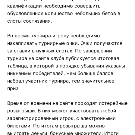
квалификации необходимо совершить
обусловленное количество небольших бетов в
слоты состязания.
Во время турнира игроку необходимо
накапливать турнирные очки. Очки получаются
за ставки в нужных слотах. По завершении
турнира на сайте клуба публикуется итоговая
таблица, в которой в порядке убывания указаны
никнеймы победителей. Чем больше баллов
набрал участник турнира, тем значительнее
приз.
Время от времени на сайте проходят лотерейные
розыгрыши. В них может участвовать любой
зарегистрированный игрок, с электронными
билетами. По итогам розыгрыша можно
выиграть деньги, бонусные множители. Итоги