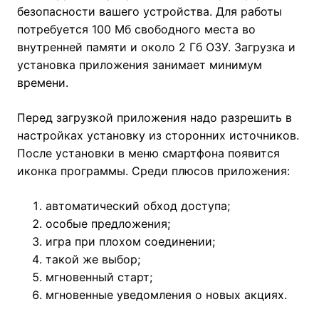
безопасности вашего устройства. Для работы
потребуется 100 Мб свободного места во
внутренней памяти и около 2 Гб ОЗУ. Загрузка и
установка приложения занимает минимум
времени.
Перед загрузкой приложения надо разрешить в
настройках установку из сторонних источников.
После установки в меню смартфона появится
иконка программы. Среди плюсов приложения:
автоматический обход доступа;
особые предложения;
игра при плохом соединении;
такой же выбор;
мгновенный старт;
мгновенные уведомления о новых акциях.