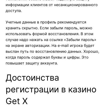
информации клиентов от несанкционированного
доступа.
Учетные данные в профиль рекомендуется
хранить скрытно. Если забыли пароль, можно
использовать формой восстановления. В этом
случае надо нажать на ссылке «Забыли пароль»
на экране авторизации. На e-mail игрока будет
выслан путь по восстановлению данных. Хорошо,
когда пароль содержал буквы и цифры. Это
повышает защиту аккаунта.
Достоинства
регистрации в казино
Get X