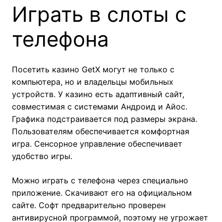
Играть в слоты с
телефона
Посетить казино GetX могут не только с
компьютера, но и владельцы мобильных
устройств. У казино есть адаптивный сайт,
совместимая с системами Андроид и Айос.
Графика подстраивается под размеры экрана.
Пользователям обеспечивается комфортная
игра. Сенсорное управление обеспечивает
удобство игры.
Можно играть с телефона через специально
приложение. Скачивают его на официальном
сайте. Софт предварительно проверен
антивирусной программой, поэтому не угрожает