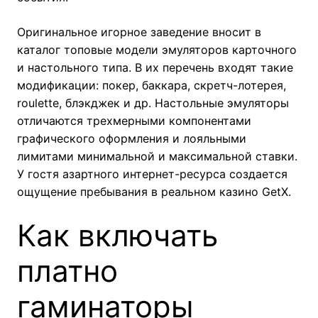
Оригинальное игорное заведение вносит в
каталог топовые модели эмуляторов карточного
и настольного типа. В их перечень входят такие
модификации: покер, баккара, скретч-лотерея,
roulette, блэкджек и др. Настольные эмуляторы
отличаются трехмерными компонентами
графического оформления и лояльными
лимитами минимальной и максимальной ставки.
У гостя азартного интернет-ресурса создается
ощущение пребывания в реальном казино GetX.
Как включать
платно
гаминаторы