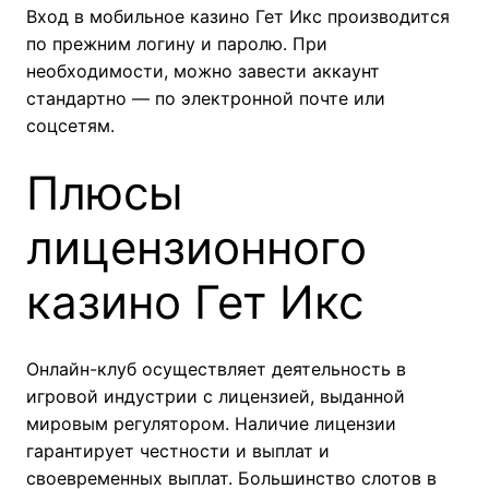
Вход в мобильное казино Гет Икс производится
по прежним логину и паролю. При
необходимости, можно завести аккаунт
стандартно — по электронной почте или
соцсетям.
Плюсы
лицензионного
казино Гет Икс
Онлайн-клуб осуществляет деятельность в
игровой индустрии с лицензией, выданной
мировым регулятором. Наличие лицензии
гарантирует честности и выплат и
своевременных выплат. Большинство слотов в