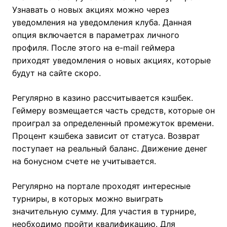
Узнавать о новых акциях можно через
уведомления на уведомления клуба. Данная
опция включается в параметрах личного
профиля. После этого на e-mail геймера
приходят уведомления о новых акциях, которые
будут на сайте скоро.
Регулярно в казино рассчитывается кэшбек.
Геймеру возмещается часть средств, которые он
проиграл за определенный промежуток времени.
Процент кэшбека зависит от статуса. Возврат
поступает на реальный баланс. Движение денег
на бонусном счете не учитывается.
Регулярно на портале проходят интересные
турниры, в которых можно выиграть
значительную сумму. Для участия в турнире,
необходимо пройти квалификацию. Для