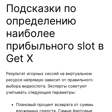
Подсказки по
определению
наиболее
прибыльного slot в
Get X
Результат игорных сессий на виртуальном
ресурсе напрямую зависит от правильного
выбора видеослота. Эксперты советуют
учитывать следующие параметры:
Плановый процент возврата от суммы
вложенных средств. Самые фартовые