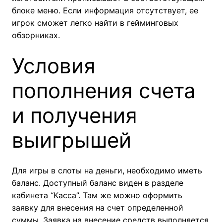
блоке меню. Если информация отсутствует, ее
игрок сможет легко найти в гейминговых
обзорниках.
Условия
пополнения счета
и получения
выигрышей
Для игры в слоты на деньги, необходимо иметь
баланс. Доступный баланс виден в разделе
кабинета “Касса”. Там же можно оформить
заявку для внесения на счет определенной
суммы. Заявка на внесение средств выполняется