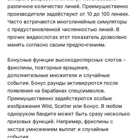
различное количество линий. Преимущественно
производители задействуют от 10 до 100 линеек.
Часто встречаются многолинейные симуляторы
с предустановленной численностью линий. В
прочих видеослотах этот показатель дозволено
менять согласно своим предпочтениям.
Бонусные функции высокодисперсных слотов –
фриспины, повторные вращения,
дополнительные множители и случайные
события. Бонус раунды активируются после
появления на барабанах спецсимволов.
Преимущественно задействуются особые
изображения Wild, Scatter или Бонус. В любом
одноруком бандите может быть сразу несколько
призовых функций. Например, фриспины с
экстра умножением выплат и случайные
события.