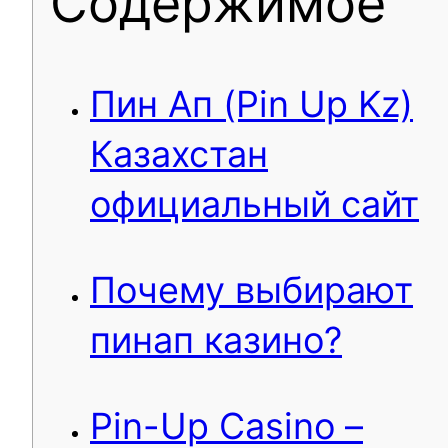
Содержимое
Пин Ап (Pin Up Kz)
Казахстан
официальный сайт
Почему выбирают
пинап казино?
Pin-Up Casino –