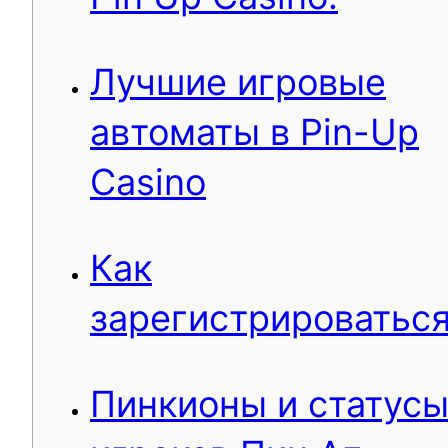
Лучшие игровые
автоматы в Pin-Up
Casino
Как
зарегистрироватьс
Пинкионы и статус