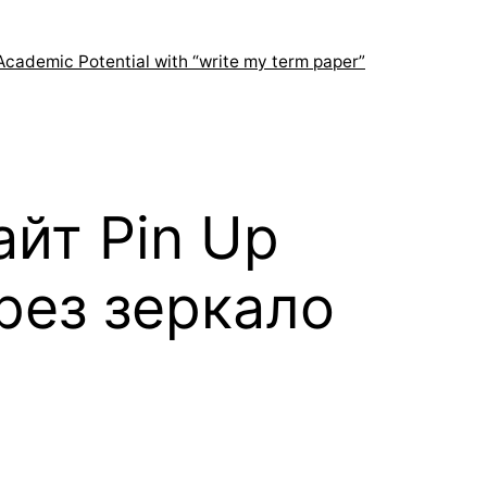
Academic Potential with “write my term paper”
йт Pin Up
рез зеркало