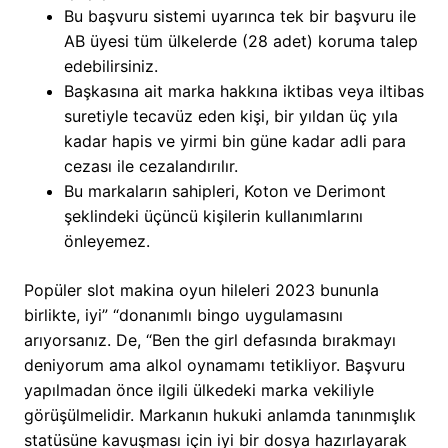
Bu başvuru sistemi uyarınca tek bir başvuru ile
AB üyesi tüm ülkelerde (28 adet) koruma talep
edebilirsiniz.
Başkasına ait marka hakkına iktibas veya iltibas
suretiyle tecavüz eden kişi, bir yıldan üç yıla
kadar hapis ve yirmi bin güne kadar adli para
cezası ile cezalandırılır.
Bu markaların sahipleri, Koton ve Derimont
şeklindeki üçüncü kişilerin kullanımlarını
önleyemez.
Popüler slot makina oyun hileleri 2023 bununla
birlikte, iyi” “donanımlı bingo uygulamasını
arıyorsanız. De, “Ben the girl defasında bırakmayı
deniyorum ama alkol oynamamı tetikliyor. Başvuru
yapılmadan önce ilgili ülkedeki marka vekiliyle
görüşülmelidir. Markanın hukuki anlamda tanınmışlık
statüsüne kavuşması için iyi bir dosya hazırlayarak