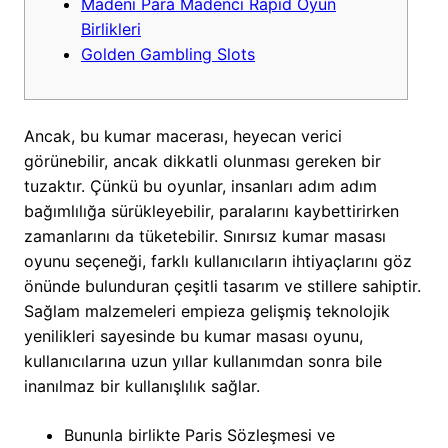
Madeni Para Madenci Rapid Oyun
Birlikleri
Golden Gambling Slots
Ancak, bu kumar macerası, heyecan verici
görünebilir, ancak dikkatli olunması gereken bir
tuzaktır. Çünkü bu oyunlar, insanları adım adım
bağımlılığa sürükleyebilir, paralarını kaybettirirken
zamanlarını da tüketebilir. Sınırsız kumar masası
oyunu seçeneği, farklı kullanıcıların ihtiyaçlarını göz
önünde bulunduran çeşitli tasarım ve stillere sahiptir.
Sağlam malzemeleri empieza gelişmiş teknolojik
yenilikleri sayesinde bu kumar masası oyunu,
kullanıcılarına uzun yıllar kullanımdan sonra bile
inanılmaz bir kullanışlılık sağlar.
Bununla birlikte Paris Sözleşmesi ve