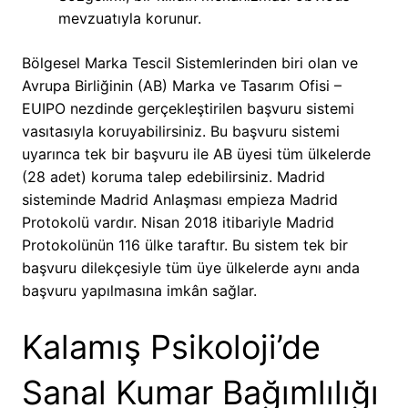
mevzuatıyla korunur.
Bölgesel Marka Tescil Sistemlerinden biri olan ve
Avrupa Birliğinin (AB) Marka ve Tasarım Ofisi –
EUIPO nezdinde gerçekleştirilen başvuru sistemi
vasıtasıyla koruyabilirsiniz. Bu başvuru sistemi
uyarınca tek bir başvuru ile AB üyesi tüm ülkelerde
(28 adet) koruma talep edebilirsiniz. Madrid
sisteminde Madrid Anlaşması empieza Madrid
Protokolü vardır. Nisan 2018 itibariyle Madrid
Protokolünün 116 ülke taraftır. Bu sistem tek bir
başvuru dilekçesiyle tüm üye ülkelerde aynı anda
başvuru yapılmasına imkân sağlar.
Kalamış Psikoloji’de
Sanal Kumar Bağımlılığı