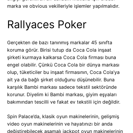
marka ve obvious vekilleriyle işlemler yapılmalıdır.
Rallyaces Poker
Gerçekten de bazı tanınmış markalar 45 sınıfta
koruma görür. Birisi tutup da Coca Cola inşaat
şirketi kurmaya kalkarsa Coca Cola firması buna
engel olabilir. Çünkü Coca Cola bir dünya markası
olup, tüketiciler bu inşaat firmasının, Coca Cola’ya
ait ya da bağlı şirket olduğunu düşünebilir. Buna
karşılık Bambi markası sadece tekstil sektöründe
korunur. Diyelim ki Bambi markası, giyim eşyaları
bakımından tescilli ve fakat ev tekstili için değildir.
Spin Palace’da, klasik oyun makinelerinin, gelişmiş
video oyun makinelerinin ve hayatınızı bir anda
değiştirebilecek aşamalı jackpot oyun makinelerinin