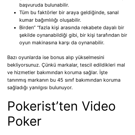
başvuruda bulunabilir.
Tüm bu faktörler bir araya geldiğinde, sanal
kumar bağımlılığı oluşabilir.
Birden” “fazla kişi arasında rekabete dayalı bir
şekilde oynanabildiği gibi, bir kişi tarafından bir
oyun makinasına karşı da oynanabilir.
Bazı oyunlarda ise bonus alıp yükselmesini
bekliyorsunuz. Çünkü markalar, tescil edildikleri mal
ve hizmetler bakımından koruma sağlar. İşte
tanınmış markanın bu 45 sınıf bakımından koruma
sağladığı yanılgısı bulunuyor.
Pokerist’ten Video
Poker