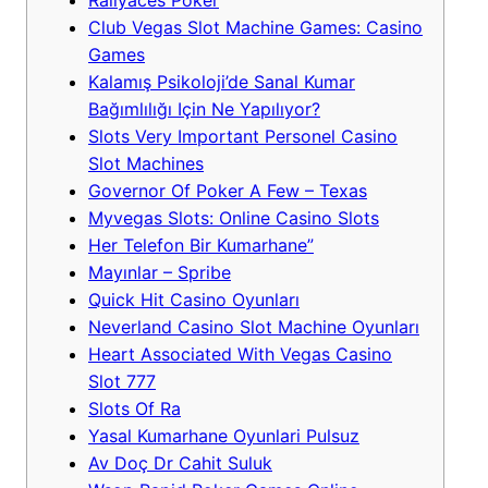
Rallyaces Poker
Club Vegas Slot Machine Games: Casino
Games
Kalamış Psikoloji’de Sanal Kumar
Bağımlılığı Için Ne Yapılıyor?
Slots Very Important Personel Casino
Slot Machines
Governor Of Poker A Few – Texas
Myvegas Slots: Online Casino Slots
Her Telefon Bir Kumarhane”
Mayınlar – Spribe
Quick Hit Casino Oyunları
Neverland Casino Slot Machine Oyunları
Heart Associated With Vegas Casino
Slot 777
Slots Of Ra
Yasal Kumarhane Oyunlari Pulsuz
Av Doç Dr Cahit Suluk