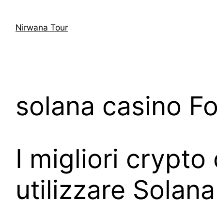
Skip
to
Nirwana Tour
content
solana casino Fo
I migliori crypt
utilizzare Solana