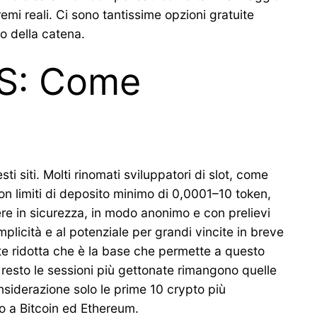
remi reali. Ci sono tantissime opzioni gratuite
no della catena.
MS: Come
ti siti. Molti rinomati sviluppatori di slot, come
on limiti di deposito minimo di 0,0001–10 token,
re in sicurezza, in modo anonimo e con prelievi
plicità e al potenziale per grandi vincite in breve
e ridotta che è la base che permette a questo
l resto le sessioni più gettonate rimangono quelle
onsiderazione solo le prime 10 crypto più
to a Bitcoin ed Ethereum.