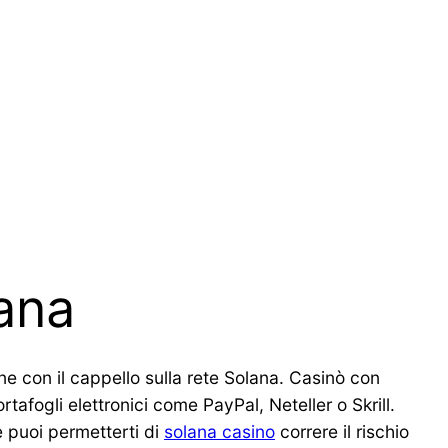
ana
e con il cappello sulla rete Solana. Casinò con
rtafogli elettronici come PayPal, Neteller o Skrill.
 puoi permetterti di
solana casino
correre il rischio