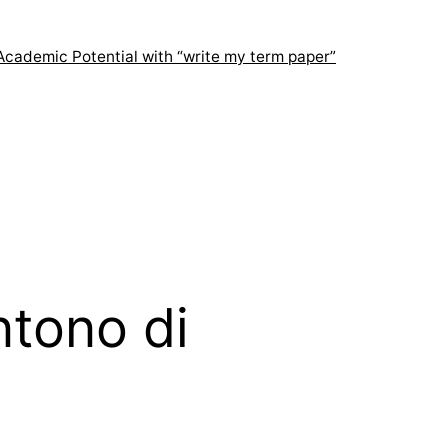
Academic Potential with “write my term paper”
ntono di