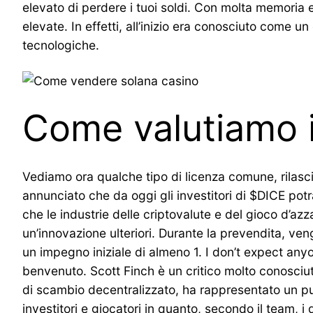
elevato di perdere i tuoi soldi. Con molta memoria
elevate. In effetti, all’inizio era conosciuto come 
tecnologiche.
Come valutiamo i
Vediamo ora qualche tipo di licenza comune, rilasciat
annunciato che da oggi gli investitori di $DICE pot
che le industrie delle criptovalute e del gioco d’az
un’innovazione ulteriori. Durante la prevendita, ven
un impegno iniziale di almeno 1. I don’t expect any
benvenuto. Scott Finch è un critico molto conosci
di scambio decentralizzato, ha rappresentato un pun
investitori e giocatori in quanto, secondo il team,