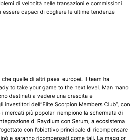
lemi di velocità nelle transazioni e commissioni
di essere capaci di cogliere le ultime tendenze
che quelle di altri paesi europei. Il team ha
ready to take your game to the next level. Man mano
sono destinati a vedere una crescita e
li investitori dell”Elite Scorpion Members Club”, con
 i mercati più popolari riempiono la schermata di
’integrazione di Raydium con Serum, a ecosistema
ogettato con l’obiettivo principale di ricompensare
asinò e saranno ricompensati come tali. La maggior