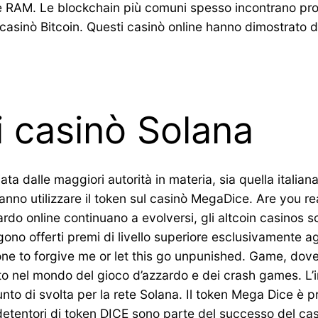
 e RAM. Le blockchain più comuni spesso incontrano prob
un casinò Bitcoin. Questi casinò online hanno dimostrato 
 casinò Solana
a dalle maggiori autorità in materia, sia quella italiana 
ranno utilizzare il token sul casinò MegaDice. Are you 
zardo online continuano a evolversi, gli altcoin casinos 
gono offerti premi di livello superiore esclusivamente ag
one to forgive me or let this go unpunished. Game, dove
uto nel mondo del gioco d’azzardo e dei crash games. L
to di svolta per la rete Solana. Il token Mega Dice è pr
 i detentori di token DICE sono parte del successo del c