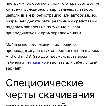
программное обеспечение, что открывает доступ
ко всему функционалу виртуальных платформ.
Выполнив в них регистрацию или авторизацию,
разрешено делать беты реальными средствами,
подавать запросы на получение выплат,
присоединяться к промопредложениям.
Мобильные приложения как правило
производятся для двух операционных платформ:
Android и iOS. Это дает возможность всем
геймерам
кет казино
изыскать для себя лучший
вариант.
Специфические
черты скачивания