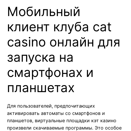
Мобильный
клиент клуба cat
casino онлайн для
запуска на
смартфонах и
планшетах
Для пользователей, предпочитающих
активировать автоматы со смартфонов и
планшетов, виртуальные площадки кэт казино
произвели скачиваемые программы. Это особое