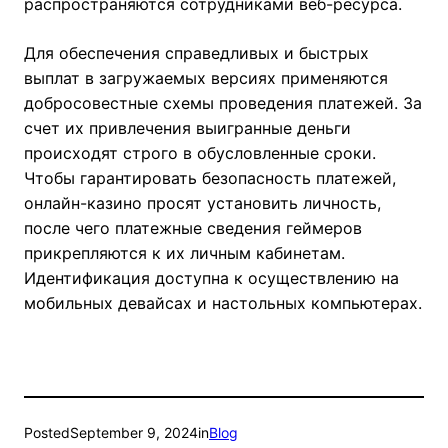
распространяются сотрудниками веб-ресурса.
Для обеспечения справедливых и быстрых
выплат в загружаемых версиях применяются
добросовестные схемы проведения платежей. За
счет их привлечения выигранные деньги
происходят строго в обусловленные сроки.
Чтобы гарантировать безопасность платежей,
онлайн-казино просят установить личность,
после чего платежные сведения геймеров
прикрепляются к их личным кабинетам.
Идентификация доступна к осуществлению на
мобильных девайсах и настольных компьютерах.
Posted
September 9, 2024
in
Blog