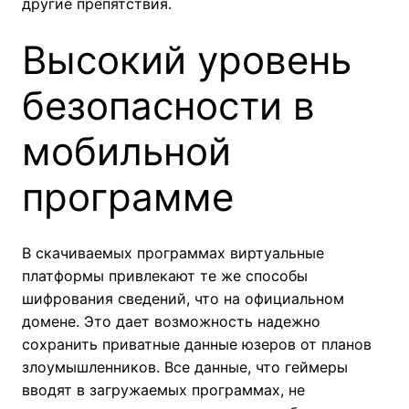
другие препятствия.
Высокий уровень
безопасности в
мобильной
программе
В скачиваемых программах виртуальные
платформы привлекают те же способы
шифрования сведений, что на официальном
домене. Это дает возможность надежно
сохранить приватные данные юзеров от планов
злоумышленников. Все данные, что геймеры
вводят в загружаемых программах, не