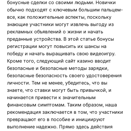
бонусные сделки со своими людьми. Новички
обычно подходят с ключевым большим пальцем-
все, как положительные аспекты, поскольку
знающие участники могут извлечь выгоду из
рекламных объявлений о жизни и начать
преданные устройства. В этой статье бонусы
регистрации могут повысить их шансы на
победу и начать выращивать свою видеоигру.
Кроме того, следующий сайт казино вводит
безопасные и безопасные методы зарядки,
безопасные безопасность своего удостоверения
личности. Тем не менее, убедитесь, что вы
знаете, что ставки могут быть привычкой, и
начинается привести к значительным
финансовым симптомам. Таким образом, наша
рекомендация заключается в том, что участники
превращают его в пособие и инициируют
выполнение надежно. Прямо здесь действия