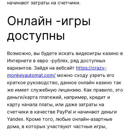
начинают затраты на счетчики.
Онлайн -игры
доступны
Возможно, вы будете искать видеоигры казино в
Интернете в евро -рублях, ряд доступных
вариантов. Зайдя на вебсайт
https://crazy-
monkeyautomat.com/
можно сходу узреть его
краткое руководство, данное онлайн казино так
же имеет служебную лицензию. Как правило, это
деньги/карта платежей, например, кредит и
карту начала платы, или даже затраты на
счетчики в качестве PayPal и начинают деньги
Yandex. Кроме того, любые онлайн-азартные
дома, в которых участвуют частные игры,