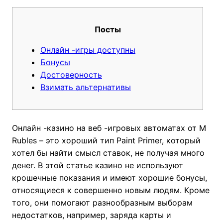
Посты
Онлайн -игры доступны
Бонусы
Достоверность
Взимать альтернативы
Онлайн -казино на веб -игровых автоматах от M
Rubles – это хороший тип Paint Primer, который
хотел бы найти смысл ставок, не получая много
денег. В этой статье казино не используют
крошечные показания и имеют хорошие бонусы,
относящиеся к совершенно новым людям.
Кроме
того, они помогают разнообразным выборам
недостатков, например, заряда карты и