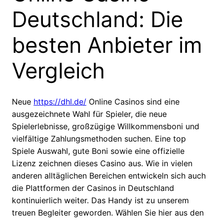
Deutschland: Die
besten Anbieter im
Vergleich
Neue
https://dhl.de/
Online Casinos sind eine
ausgezeichnete Wahl für Spieler, die neue
Spielerlebnisse, großzügige Willkommensboni und
vielfältige Zahlungsmethoden suchen. Eine top
Spiele Auswahl, gute Boni sowie eine offizielle
Lizenz zeichnen dieses Casino aus. Wie in vielen
anderen alltäglichen Bereichen entwickeln sich auch
die Plattformen der Casinos in Deutschland
kontinuierlich weiter. Das Handy ist zu unserem
treuen Begleiter geworden. Wählen Sie hier aus den