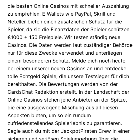
die besten Online Casinos mit schneller Auszahlung
zu empfehlen. E Wallets wie PayPal, Skrill und
Neteller bieten einen zusätzlichen Schutz für die
Spieler, da sie die Finanzdaten der Spieler schützen.
€1000 + 150 Freispiele. Wir testen ständig neue
Casinos. Die Daten werden laut zuständiger Behörde
nur für diese Zwecke verwendet und unterliegen
einem besonderen Schutz. Melde dich noch heute
bei einem unserer neuen Casinos an und entdecke
tolle Echtgeld Spiele, die unsere Testsieger für dich
bereithalten. Die Bewertungen werden von der
CardsChat Redaktion erstellt. In der Landschaft der
Online Casinos stehen jene Anbieter an der Spitze,
die eine ausgewogene Mischung aus all diesen
Aspekten bieten, um so ein rundum
zufriedenstellendes Spielerlebnis zu garantieren.
Segle auch du mit der JackpotPiraten Crew in einer
sicheren und seriösen Spielumgebung über die