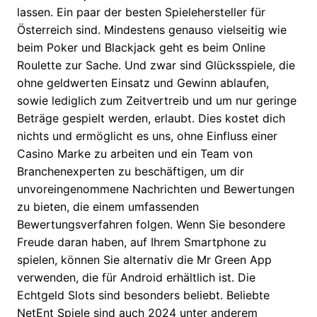
lassen. Ein paar der besten Spielehersteller für
Österreich sind. Mindestens genauso vielseitig wie
beim Poker und Blackjack geht es beim Online
Roulette zur Sache. Und zwar sind Glücksspiele, die
ohne geldwerten Einsatz und Gewinn ablaufen,
sowie lediglich zum Zeitvertreib und um nur geringe
Beträge gespielt werden, erlaubt. Dies kostet dich
nichts und ermöglicht es uns, ohne Einfluss einer
Casino Marke zu arbeiten und ein Team von
Branchenexperten zu beschäftigen, um dir
unvoreingenommene Nachrichten und Bewertungen
zu bieten, die einem umfassenden
Bewertungsverfahren folgen. Wenn Sie besondere
Freude daran haben, auf Ihrem Smartphone zu
spielen, können Sie alternativ die Mr Green App
verwenden, die für Android erhältlich ist. Die
Echtgeld Slots sind besonders beliebt. Beliebte
NetEnt Spiele sind auch 2024 unter anderem