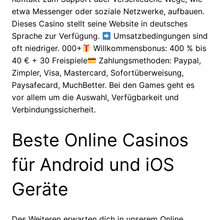
etwa Messenger oder soziale Netzwerke, aufbauen.
Dieses Casino stellt seine Website in deutsches
Sprache zur Verfügung.
Umsatzbedingungen sind
oft niedriger. 000+
Willkommensbonus: 400 % bis
40 € + 30 Freispiele
Zahlungsmethoden: Paypal,
Zimpler, Visa, Mastercard, Sofortüberweisung,
Paysafecard, MuchBetter. Bei den Games geht es
vor allem um die Auswahl, Verfügbarkeit und
Verbindungssicherheit.
Beste Online Casinos
für Android und iOS
Geräte
Des Weiteren erwarten dich in unserem Online