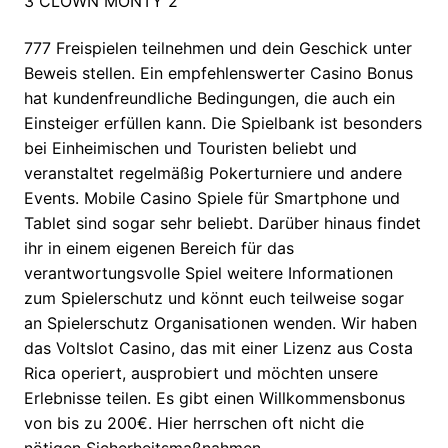
3 CLOWN MONTY 2
777 Freispielen teilnehmen und dein Geschick unter
Beweis stellen. Ein empfehlenswerter Casino Bonus
hat kundenfreundliche Bedingungen, die auch ein
Einsteiger erfüllen kann. Die Spielbank ist besonders
bei Einheimischen und Touristen beliebt und
veranstaltet regelmäßig Pokerturniere und andere
Events. Mobile Casino Spiele für Smartphone und
Tablet sind sogar sehr beliebt. Darüber hinaus findet
ihr in einem eigenen Bereich für das
verantwortungsvolle Spiel weitere Informationen
zum Spielerschutz und könnt euch teilweise sogar
an Spielerschutz Organisationen wenden. Wir haben
das Voltslot Casino, das mit einer Lizenz aus Costa
Rica operiert, ausprobiert und möchten unsere
Erlebnisse teilen. Es gibt einen Willkommensbonus
von bis zu 200€. Hier herrschen oft nicht die