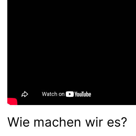
Wie machen wir es?