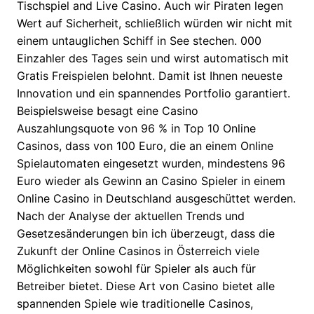
Tischspiel and Live Casino. Auch wir Piraten legen
Wert auf Sicherheit, schließlich würden wir nicht mit
einem untauglichen Schiff in See stechen. 000
Einzahler des Tages sein und wirst automatisch mit
Gratis Freispielen belohnt. Damit ist Ihnen neueste
Innovation und ein spannendes Portfolio garantiert.
Beispielsweise besagt eine Casino
Auszahlungsquote von 96 % in Top 10 Online
Casinos, dass von 100 Euro, die an einem Online
Spielautomaten eingesetzt wurden, mindestens 96
Euro wieder als Gewinn an Casino Spieler in einem
Online Casino in Deutschland ausgeschüttet werden.
Nach der Analyse der aktuellen Trends und
Gesetzesänderungen bin ich überzeugt, dass die
Zukunft der Online Casinos in Österreich viele
Möglichkeiten sowohl für Spieler als auch für
Betreiber bietet. Diese Art von Casino bietet alle
spannenden Spiele wie traditionelle Casinos,