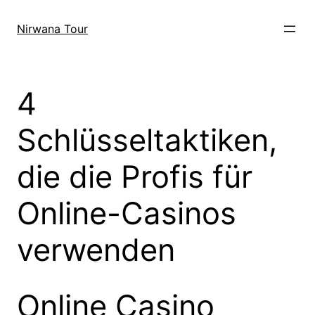
Skip
to
Nirwana Tour
content
4
Schlüsseltaktiken,
die die Profis für
Online-Casinos
verwenden
Online Casino