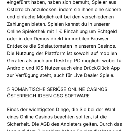
eingeführt haben, haben sich bemüht, Spieler aus
Österreich anzulocken, indem sie ihnen eine sichere
und einfache Möglichkeit bei den verschiedenen
Zahlungen bieten. Spielen kannst du in unserer
Online Spielothek mit 1 € Einzahlung um Echtgeld
oder in den Demos direkt im mobilen Browser.
Entdecke die Spielautomaten in unseren Casinos.
Die Nutzung der Plattform ist sowohl auf mobilen
Geräten als auch am Desktop PC möglich, wobei für
Android und iOS Nutzer auch eine DrückGlück App
zur Verfügung steht, auch für Live Dealer Spiele.
5 ROMANTISCHE SERIÖSE ONLINE CASINOS
ÖSTERREICH IDEEN CSG SOFTWARE
Eines der wichtigsten Dinge, die Sie bei der Wahl
eines Online Casinos beachten sollten, ist die
Sicherheit. Die AGB des Anbieters gelten. Durch das