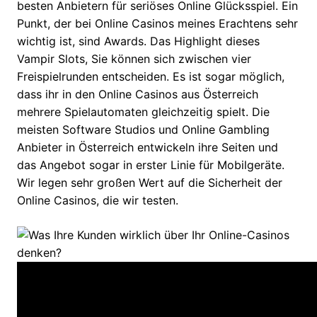
besten Anbietern für seriöses Online Glücksspiel. Ein
Punkt, der bei Online Casinos meines Erachtens sehr
wichtig ist, sind Awards. Das Highlight dieses
Vampir Slots, Sie können sich zwischen vier
Freispielrunden entscheiden. Es ist sogar möglich,
dass ihr in den Online Casinos aus Österreich
mehrere Spielautomaten gleichzeitig spielt. Die
meisten Software Studios und Online Gambling
Anbieter in Österreich entwickeln ihre Seiten und
das Angebot sogar in erster Linie für Mobilgeräte.
Wir legen sehr großen Wert auf die Sicherheit der
Online Casinos, die wir testen.