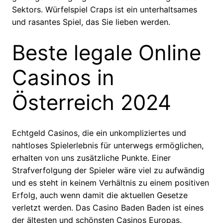
Sektors. Würfelspiel Craps ist ein unterhaltsames
und rasantes Spiel, das Sie lieben werden.
Beste legale Online
Casinos in
Österreich 2024
Echtgeld Casinos, die ein unkompliziertes und
nahtloses Spielerlebnis für unterwegs ermöglichen,
erhalten von uns zusätzliche Punkte. Einer
Strafverfolgung der Spieler wäre viel zu aufwändig
und es steht in keinem Verhältnis zu einem positiven
Erfolg, auch wenn damit die aktuellen Gesetze
verletzt werden. Das Casino Baden Baden ist eines
der ältesten und schönsten Casinos Europas.