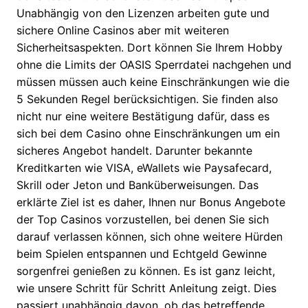
Unabhängig von den Lizenzen arbeiten gute und
sichere Online Casinos aber mit weiteren
Sicherheitsaspekten. Dort können Sie Ihrem Hobby
ohne die Limits der OASIS Sperrdatei nachgehen und
müssen müssen auch keine Einschränkungen wie die
5 Sekunden Regel berücksichtigen. Sie finden also
nicht nur eine weitere Bestätigung dafür, dass es
sich bei dem Casino ohne Einschränkungen um ein
sicheres Angebot handelt. Darunter bekannte
Kreditkarten wie VISA, eWallets wie Paysafecard,
Skrill oder Jeton und Banküberweisungen. Das
erklärte Ziel ist es daher, Ihnen nur Bonus Angebote
der Top Casinos vorzustellen, bei denen Sie sich
darauf verlassen können, sich ohne weitere Hürden
beim Spielen entspannen und Echtgeld Gewinne
sorgenfrei genießen zu können. Es ist ganz leicht,
wie unsere Schritt für Schritt Anleitung zeigt. Dies
passiert unabhängig davon, ob das betreffende