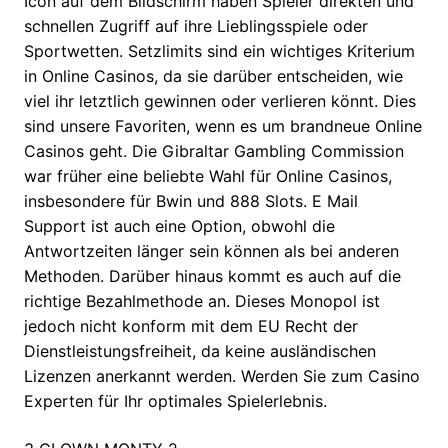
Icon auf dem Bildschirm haben Spieler direkten und
schnellen Zugriff auf ihre Lieblingsspiele oder
Sportwetten. Setzlimits sind ein wichtiges Kriterium
in Online Casinos, da sie darüber entscheiden, wie
viel ihr letztlich gewinnen oder verlieren könnt. Dies
sind unsere Favoriten, wenn es um brandneue Online
Casinos geht. Die Gibraltar Gambling Commission
war früher eine beliebte Wahl für Online Casinos,
insbesondere für Bwin und 888 Slots. E Mail
Support ist auch eine Option, obwohl die
Antwortzeiten länger sein können als bei anderen
Methoden. Darüber hinaus kommt es auch auf die
richtige Bezahlmethode an. Dieses Monopol ist
jedoch nicht konform mit dem EU Recht der
Dienstleistungsfreiheit, da keine ausländischen
Lizenzen anerkannt werden. Werden Sie zum Casino
Experten für Ihr optimales Spielerlebnis.