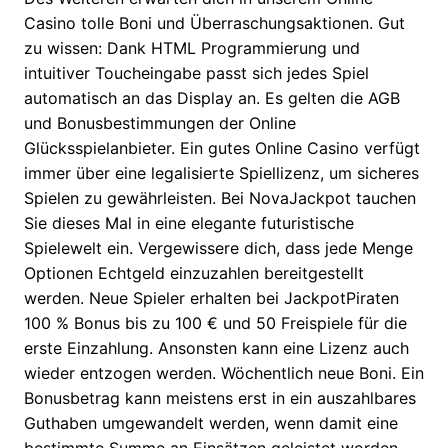
Casino tolle Boni und Überraschungsaktionen. Gut
zu wissen: Dank HTML Programmierung und
intuitiver Toucheingabe passt sich jedes Spiel
automatisch an das Display an. Es gelten die AGB
und Bonusbestimmungen der Online
Glücksspielanbieter. Ein gutes Online Casino verfügt
immer über eine legalisierte Spiellizenz, um sicheres
Spielen zu gewährleisten. Bei NovaJackpot tauchen
Sie dieses Mal in eine elegante futuristische
Spielewelt ein. Vergewissere dich, dass jede Menge
Optionen Echtgeld einzuzahlen bereitgestellt
werden. Neue Spieler erhalten bei JackpotPiraten
100 % Bonus bis zu 100 € und 50 Freispiele für die
erste Einzahlung. Ansonsten kann eine Lizenz auch
wieder entzogen werden. Wöchentlich neue Boni. Ein
Bonusbetrag kann meistens erst in ein auszahlbares
Guthaben umgewandelt werden, wenn damit eine