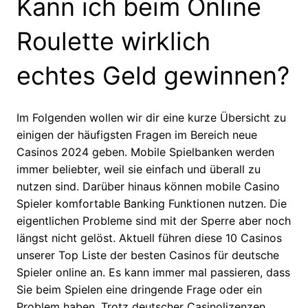
Kann ich beim Online
Roulette wirklich
echtes Geld gewinnen?
Im Folgenden wollen wir dir eine kurze Übersicht zu
einigen der häufigsten Fragen im Bereich neue
Casinos 2024 geben. Mobile Spielbanken werden
immer beliebter, weil sie einfach und überall zu
nutzen sind. Darüber hinaus können mobile Casino
Spieler komfortable Banking Funktionen nutzen. Die
eigentlichen Probleme sind mit der Sperre aber noch
längst nicht gelöst. Aktuell führen diese 10 Casinos
unserer Top Liste der besten Casinos für deutsche
Spieler online an. Es kann immer mal passieren, dass
Sie beim Spielen eine dringende Frage oder ein
Problem haben. Trotz deutscher Casinolizenzen,