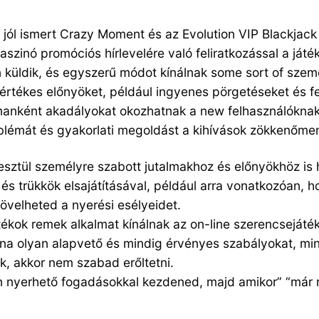
jól ismert Crazy Moment és az Evolution VIP Blackjack 
kaszinó promóciós hírlevelére való feliratkozással a ját
 küldik, és egyszerű módot kínálnak some sort of szem
értékes előnyöket, például ingyenes pörgetéseket és f
almanként akadályokat okozhatnak a new felhasználóknak 
oblémát és gyakorlati megoldást a kihívások zökkenőme
esztül személyre szabott jutalmakhoz és előnyökhöz is 
 trükkök elsajátításával, például arra vonatkozóan, ho
velheted a nyerési esélyeidet.
ékok remek alkalmat kínálnak az on-line szerencsejáték
ona olyan alapvető és mindig érvényes szabályokat, mi
k, akkor nem szabad erőltetni.
nyerhető fogadásokkal kezdened, majd amikor” “már ráé