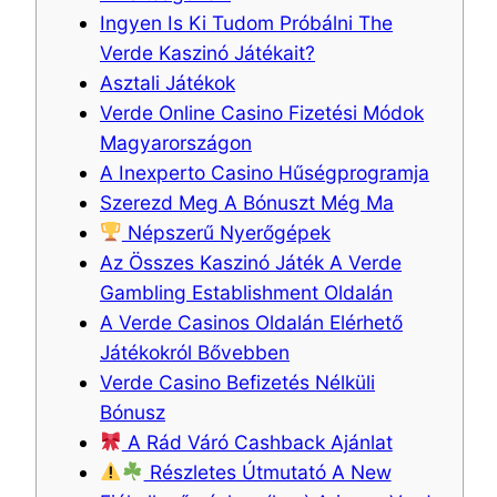
Ingyen Is Ki Tudom Próbálni The
Verde Kaszinó Játékait?
Asztali Játékok
Verde Online Casino Fizetési Módok
Magyarországon
A Inexperto Casino Hűségprogramja
Szerezd Meg A Bónuszt Még Ma
Népszerű Nyerőgépek
Az Összes Kaszinó Játék A Verde
Gambling Establishment Oldalán
A Verde Casinos Oldalán Elérhető
Játékokról Bővebben
Verde Casino Befizetés Nélküli
Bónusz
A Rád Váró Cashback Ajánlat
Részletes Útmutató A New