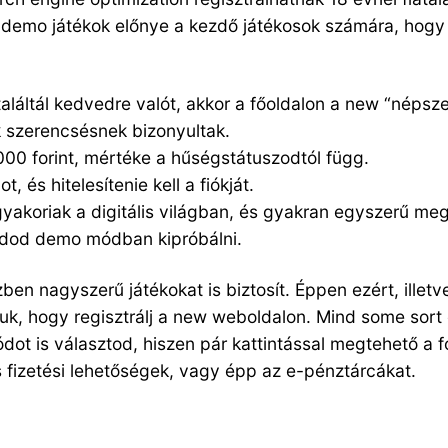
d. A demo játékok előnye a kezdő játékosok számára, h
aláltál kedvedre valót, akkor a főoldalon a new “népsz
k szerencsésnek bizonyultak.
00 forint, mértéke a hűségstátuszodtól függ.
t, és hitelesítenie kell a fiókját.
akoriak a digitális világban, és gyakran egyszerű me
tudod demo módban kipróbálni.
ben nagyszerű játékokat is biztosít. Éppen ezért, illet
uk, hogy regisztrálj a new weboldalon. Mind some sort 
ódot is választod, hiszen pár kattintással megtehető a 
s fizetési lehetőségek, vagy épp az e-pénztárcákat.