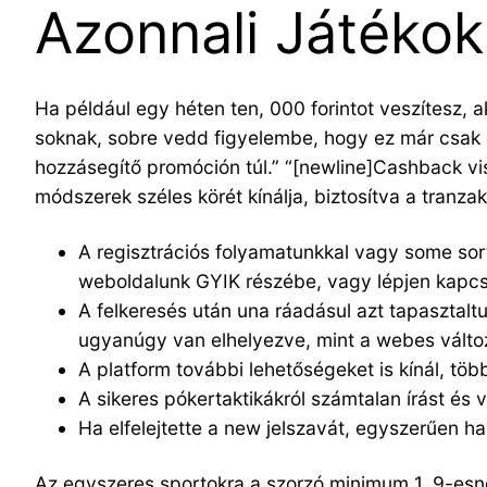
Azonnali Játékok
Ha például egy héten ten, 000 forintot veszítesz, a
soknak, sobre vedd figyelembe, hogy ez már csak 
hozzásegítő promóción túl.” “[newline]Cashback vi
módszerek széles körét kínálja, biztosítva a tranza
A regisztrációs folyamatunkkal vagy some sort
weboldalunk GYIK részébe, vagy lépjen kapcso
A felkeresés után una ráadásul azt tapasztal
ugyanúgy van elhelyezve, mint a webes változ
A platform további lehetőségeket is kínál, t
A sikeres pókertaktikákról számtalan írást és 
Ha elfelejtette a new jelszavát, egyszerűen has
Az egyszeres sportokra a szorzó minimum 1. 9-esn