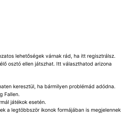
zatos lehetőségek várnak rád, ha itt regisztrálsz.
ő osztó ellen játszhat. Itt választhatod arizona
haten keresztül, ha bármilyen problémád adódna.
 Fallen.
rmál játékok esetén.
zek a legtöbbször ikonok formájában is megjelennek