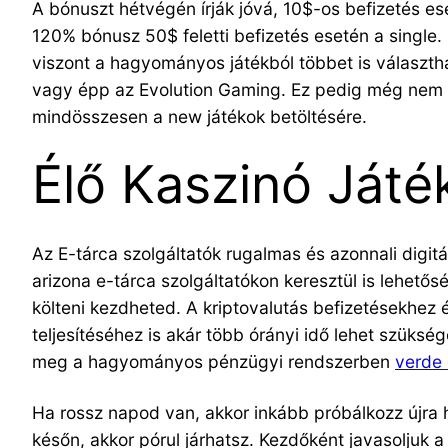
A bónuszt hétvégén írják jóvá, 10$-os befizetés 
120% bónusz 50$ feletti befizetés esetén a single.
viszont a hagyományos játékból többet is választha
vagy épp az Evolution Gaming. Ez pedig még nem m
mindösszesen a new játékok betöltésére.
Élő Kaszinó Játé
Az E-tárca szolgáltatók rugalmas és azonnali digit
arizona e-tárca szolgáltatókon keresztül is lehetős
költeni kezdheted. A kriptovalutás befizetésekhez
teljesítéséhez is akár több órányi idő lehet szüks
meg a hagyományos pénzügyi rendszerben
verde 
Ha rossz napod van, akkor inkább próbálkozz újra 
későn, akkor pórul járhatsz. Kezdőként javasoljuk 