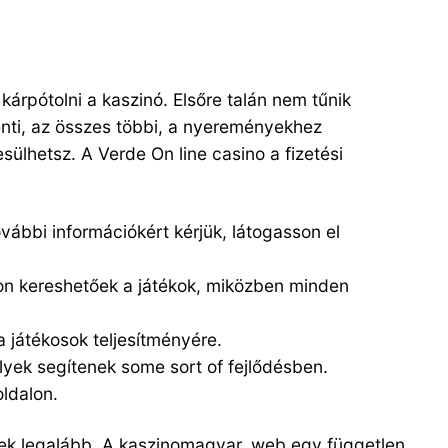
kárpótolni a kaszinó. Elsőre talán nem tűnik
nti, az összes többi, a nyereményekhez
ülhetsz. A Verde On line casino a fizetési
ábbi információkért kérjük, látogasson el
don kereshetőek a játékok, miközben minden
 játékosok teljesítményére.
elyek segítenek some sort of fejlődésben.
oldalon.
nek legalább. A kaszinomagyar. web egy független