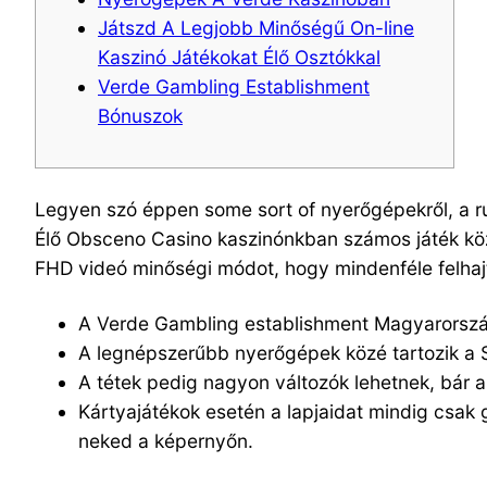
Játszd A Legjobb Minőségű On-line
Kaszinó Játékokat Élő Osztókkal
Verde Gambling Establishment
Bónuszok
Legyen szó éppen some sort of nyerőgépekről, a rule
Élő Obsceno Casino kaszinónkban számos játék közül 
FHD videó minőségi módot, hogy mindenféle felhajt
A Verde Gambling establishment Magyarország 
A legnépszerűbb nyerőgépek közé tartozik a 
A tétek pedig nagyon változók lehetnek, bár a
Kártyajátékok esetén a lapjaidat mindig csak
neked a képernyőn.