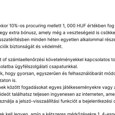
kkor 10%-os procuring mellett 1, 000 HUF értékben fog 
egy extra bónusz, amely még a veszteségeid is csökke
sszatérítésben minden héten egyetlen alkalommal részes
kciók biztonságát és védelmét.
 of számlaellenőrzési követelményekkel kapcsolatos tov
latba ügyfélszolgálati csapatunkkal.
tuk, hogy gyorsan, egyszerűen és felhasználóbarát mó
aton is.
öbbek között fogadásokat egyes játékeseményekre vagy a
videót találhatsz teljesen ingyenesen az interneten, am
ználja a jelszó-visszaállítási funkciót a bejelentkezési 
ek kell legyen, amíg a kétszeres mérkőzésekre 1. 4-es