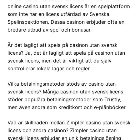
online casino utan svensk licens är en spelplattform
som inte har en licens utfärdad av Svenska
Spelinspektionen. Dessa casinon erbjuder ofta en
bredare utbud av spel och bonusar.
Är det lagligt att spela på casinon utan svensk
licens? Ja, det är lagligt att spela på casinon utan
svensk licens, men det är viktigt att du själv
kontrollerar lokala lagar och regler.
Vilka betalningsmetoder stöds av casino utan
svensk licens? Många casinon utan svensk licens
stöder populära betalningsmetoder som Trustly,
men även andra som kreditkort och e-plånböcker.
Vad är skillnaden mellan Zimpler casino utan svensk
licens och andra casinon? Zimpler casino utan
svensk licens erbjuder en unik betalningslösning