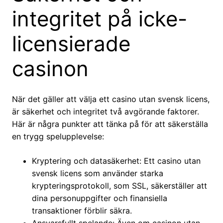
integritet på icke-
licensierade
casinon
När det gäller att välja ett casino utan svensk licens,
är säkerhet och integritet två avgörande faktorer.
Här är några punkter att tänka på för att säkerställa
en trygg spelupplevelse:
Kryptering och datasäkerhet: Ett casino utan
svensk licens som använder starka
krypteringsprotokoll, som SSL, säkerställer att
dina personuppgifter och finansiella
transaktioner förblir säkra.