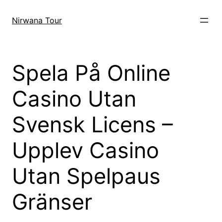
Skip
to
Nirwana Tour
content
Spela På Online
Casino Utan
Svensk Licens –
Upplev Casino
Utan Spelpaus
Gränser