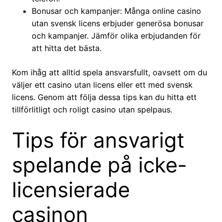
Bonusar och kampanjer: Många online casino
utan svensk licens erbjuder generösa bonusar
och kampanjer. Jämför olika erbjudanden för
att hitta det bästa.
Kom ihåg att alltid spela ansvarsfullt, oavsett om du
väljer ett casino utan licens eller ett med svensk
licens. Genom att följa dessa tips kan du hitta ett
tillförlitligt och roligt casino utan spelpaus.
Tips för ansvarigt
spelande på icke-
licensierade
casinon