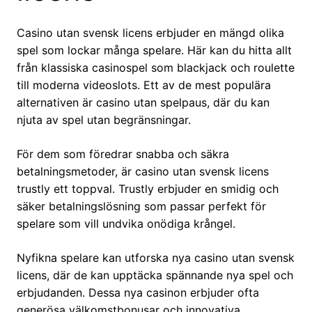
Casino utan svensk licens erbjuder en mängd olika
spel som lockar många spelare. Här kan du hitta allt
från klassiska casinospel som blackjack och roulette
till moderna videoslots. Ett av de mest populära
alternativen är casino utan spelpaus, där du kan
njuta av spel utan begränsningar.
För dem som föredrar snabba och säkra
betalningsmetoder, är casino utan svensk licens
trustly ett toppval. Trustly erbjuder en smidig och
säker betalningslösning som passar perfekt för
spelare som vill undvika onödiga krångel.
Nyfikna spelare kan utforska nya casino utan svensk
licens, där de kan upptäcka spännande nya spel och
erbjudanden. Dessa nya casinon erbjuder ofta
generösa välkomstbonusar och innovativa