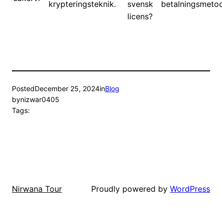
krypteringsteknik.
svensk
betalningsmetod
licens?
Posted
December 25, 2024
in
Blog
by
nizwar0405
Tags:
Proudly powered by
WordPress
Nirwana Tour