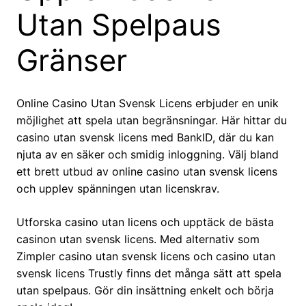
Utan Spelpaus
Gränser
Online Casino Utan Svensk Licens erbjuder en unik
möjlighet att spela utan begränsningar. Här hittar du
casino utan svensk licens med BankID, där du kan
njuta av en säker och smidig inloggning. Välj bland
ett brett utbud av online casino utan svensk licens
och upplev spänningen utan licenskrav.
Utforska casino utan licens och upptäck de bästa
casinon utan svensk licens. Med alternativ som
Zimpler casino utan svensk licens och casino utan
svensk licens Trustly finns det många sätt att spela
utan spelpaus. Gör din insättning enkelt och börja