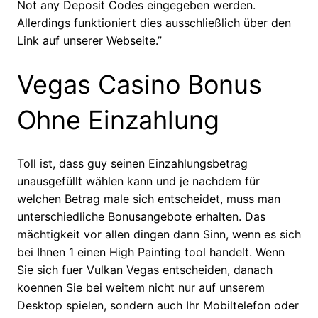
Not any Deposit Codes eingegeben werden.
Allerdings funktioniert dies ausschließlich über den
Link auf unserer Webseite.”
Vegas Casino Bonus
Ohne Einzahlung
Toll ist, dass guy seinen Einzahlungsbetrag
unausgefüllt wählen kann und je nachdem für
welchen Betrag male sich entscheidet, muss man
unterschiedliche Bonusangebote erhalten. Das
mächtigkeit vor allen dingen dann Sinn, wenn es sich
bei Ihnen 1 einen High Painting tool handelt. Wenn
Sie sich fuer Vulkan Vegas entscheiden, danach
koennen Sie bei weitem nicht nur auf unserem
Desktop spielen, sondern auch Ihr Mobiltelefon oder