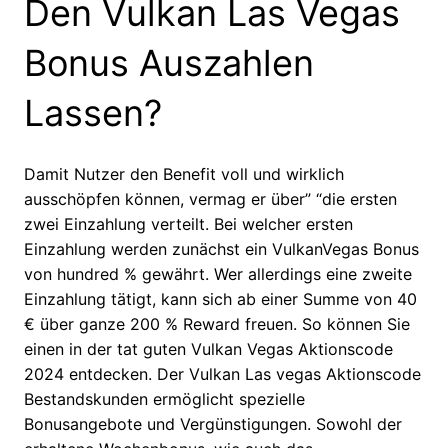
Den Vulkan Las Vegas
Bonus Auszahlen
Lassen?
Damit Nutzer den Benefit voll und wirklich
ausschöpfen können, vermag er über” “die ersten
zwei Einzahlung verteilt. Bei welcher ersten
Einzahlung werden zunächst ein VulkanVegas Bonus
von hundred % gewährt. Wer allerdings eine zweite
Einzahlung tätigt, kann sich ab einer Summe von 40
€ über ganze 200 % Reward freuen. So können Sie
einen in der tat guten Vulkan Vegas Aktionscode
2024 entdecken. Der Vulkan Las vegas Aktionscode
Bestandskunden ermöglicht spezielle
Bonusangebote und Vergünstigungen. Sowohl der