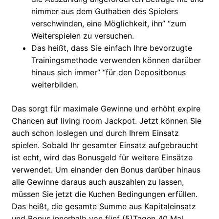
nimmer aus dem Guthaben des Spielers
verschwinden, eine Möglichkeit, ihn” “zum
Weiterspielen zu versuchen.
Das heißt, dass Sie einfach Ihre bevorzugte
Trainingsmethode verwenden können darüber
hinaus sich immer” “für den Depositbonus
weiterbilden.
Das sorgt für maximale Gewinne und erhöht expire
Chancen auf living room Jackpot. Jetzt können Sie
auch schon loslegen und durch Ihrem Einsatz
spielen. Sobald Ihr gesamter Einsatz aufgebraucht
ist echt, wird das Bonusgeld für weitere Einsätze
verwendet. Um einander den Bonus darüber hinaus
alle Gewinne daraus auch auszahlen zu lassen,
müssen Sie jetzt die Kuchen Bedingungen erfüllen.
Das heißt, die gesamte Summe aus Kapitaleinsatz
und Bonus innerhalb von fünf (5)Tagen 40 Mal