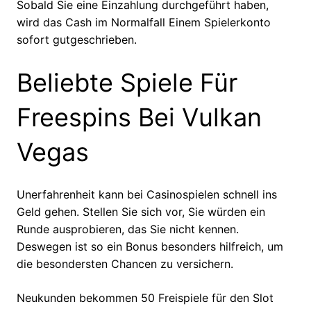
Sobald Sie eine Einzahlung durchgeführt haben,
wird das Cash im Normalfall Einem Spielerkonto
sofort gutgeschrieben.
Beliebte Spiele Für
Freespins Bei Vulkan
Vegas
Unerfahrenheit kann bei Casinospielen schnell ins
Geld gehen. Stellen Sie sich vor, Sie würden ein
Runde ausprobieren, das Sie nicht kennen.
Deswegen ist so ein Bonus besonders hilfreich, um
die besondersten Chancen zu versichern.
Neukunden bekommen 50 Freispiele für den Slot