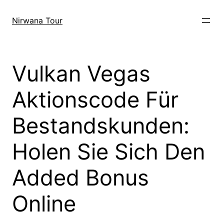
Skip
to
Nirwana Tour
content
Vulkan Vegas
Aktionscode Für
Bestandskunden:
Holen Sie Sich Den
Added Bonus
Online