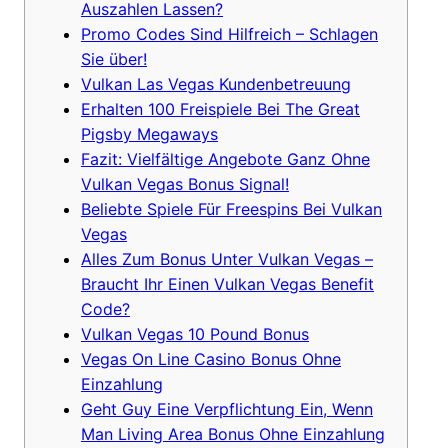
Auszahlen Lassen?
Promo Codes Sind Hilfreich – Schlagen
Sie über!
Vulkan Las Vegas Kundenbetreuung
Erhalten 100 Freispiele Bei The Great
Pigsby Megaways
Fazit: Vielfältige Angebote Ganz Ohne
Vulkan Vegas Bonus Signal!
Beliebte Spiele Für Freespins Bei Vulkan
Vegas
Alles Zum Bonus Unter Vulkan Vegas –
Braucht Ihr Einen Vulkan Vegas Benefit
Code?
Vulkan Vegas 10 Pound Bonus
Vegas On Line Casino Bonus Ohne
Einzahlung
Geht Guy Eine Verpflichtung Ein, Wenn
Man Living Area Bonus Ohne Einzahlung