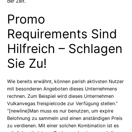
der Zeit.
Promo
Requirements Sind
Hilfreich – Schlagen
Sie Zu!
Wie bereits erwähnt, können perish aktivsten Nutzer
mit besonderen Angeboten dieses Unternehmens
rechnen. Zum Beispiel wird dieses Unternehmen
Vulkanvegas freispielcode zur Verfügung stellen.”
“[newline]Man muss es nur benutzen, um expire
Belohnung zu sammeln und einen anständigen Preis
zu verdienen. Mit einer solchen Kombination ist es