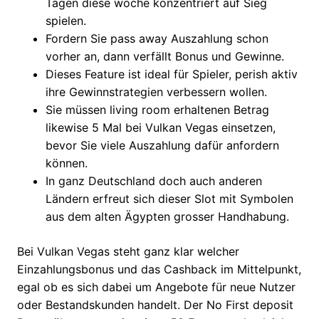
Tagen diese woche konzentriert auf Sieg
spielen.
Fordern Sie pass away Auszahlung schon
vorher an, dann verfällt Bonus und Gewinne.
Dieses Feature ist ideal für Spieler, perish aktiv
ihre Gewinnstrategien verbessern wollen.
Sie müssen living room erhaltenen Betrag
likewise 5 Mal bei Vulkan Vegas einsetzen,
bevor Sie viele Auszahlung dafür anfordern
können.
In ganz Deutschland doch auch anderen
Ländern erfreut sich dieser Slot mit Symbolen
aus dem alten Ägypten grosser Handhabung.
Bei Vulkan Vegas steht ganz klar welcher
Einzahlungsbonus und das Cashback im Mittelpunkt,
egal ob es sich dabei um Angebote für neue Nutzer
oder Bestandskunden handelt. Der No First deposit