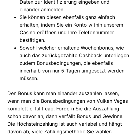
Daten zur Identifizierung eingeben und
einander anmelden.
Sie können diesen ebenfalls ganz einfach
erhalten, indem Sie ein Konto within unserem
Casino eröffnen und Ihre Telefonnummer
bestätigen.
Sowohl welcher erhaltene Wochenbonus, wie
auch das zurückgezahlte Cashback unterliegen
zudem Bonusbedingungen, die ebenfalls
innerhalb von nur 5 Tagen umgesetzt werden
müssen.
Den Bonus kann man einander auszahlen lassen,
wenn man die Bonusbedingungen von Vulkan Vegas
komplett erfüllt cap. Fordern Sie die Auszahlung
schon davor an, dann verfällt Bonus und Gewinne.
Die Höchsteinzahlung ist auch variabel und hängt
davon ab, viele Zahlungsmethode Sie wählen.