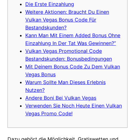
Die Erste Einzahlung
Weitere Aktionen: Braucht Du Einen
Vulkan Vegas Bonus Code Für
Bestandskunden?
Kann Man Mit Einem Added Bonus Ohne
Einzahlung In Der Tat Was Gewinnen?”
Vulkan Vegas Promotional Code
Bestandskunden: Bonusbedingungen
Mit Deinem Bonus Code Zu Dem Vulkan
Vegas Bonus
Warum Sollte Man Dieses Erlebnis
Nutzen?
Andere Boni Bei Vulkan Vegas
Verwenden Sie Noch Heute Einen Vulkan
Vegas Promo Code!
Dazu gehört die Möglichkeit, Gratiswetten und