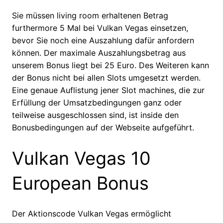
Sie müssen living room erhaltenen Betrag
furthermore 5 Mal bei Vulkan Vegas einsetzen,
bevor Sie noch eine Auszahlung dafür anfordern
können. Der maximale Auszahlungsbetrag aus
unserem Bonus liegt bei 25 Euro. Des Weiteren kann
der Bonus nicht bei allen Slots umgesetzt werden.
Eine genaue Auflistung jener Slot machines, die zur
Erfüllung der Umsatzbedingungen ganz oder
teilweise ausgeschlossen sind, ist inside den
Bonusbedingungen auf der Webseite aufgeführt.
Vulkan Vegas 10
European Bonus
Der Aktionscode Vulkan Vegas ermöglicht