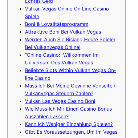
Echtes Geld
Vulkan Vegas Online On Line Casino
Spiele
Boni & Loyalitätsprogramm
Attraktive Boni Bei Vulkan Vegas
Werden Auch Sie Bislang Heute Spieler
Bei Vulkanvegas Online!
“Online Casino: Willkommen Im
Universum Des Vulkan Vegas
Beliebte Slots Within Vulkan Vegas On-
line Casino
Muss Ich Bei Meine Gewinne Vonseiten
Vulkanvegas Steuern Zahlen?
Vulkan Las Vegas Casino Boni
Wie Muss Ich Mir Einen Casino Bonus
Auszahlen Lassen?
Kann Ich Weniger Einzahlung Spielen?
Gibt Es Voraussetzungen, Um Im Vegas