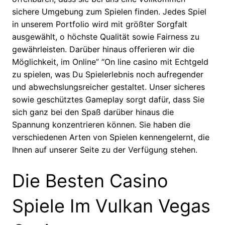
sichere Umgebung zum Spielen finden. Jedes Spiel
in unserem Portfolio wird mit größter Sorgfalt
ausgewählt, o höchste Qualität sowie Fairness zu
gewährleisten. Darüber hinaus offerieren wir die
Möglichkeit, im Online” “On line casino mit Echtgeld
zu spielen, was Du Spielerlebnis noch aufregender
und abwechslungsreicher gestaltet. Unser sicheres
sowie geschütztes Gameplay sorgt dafür, dass Sie
sich ganz bei den Spaß darüber hinaus die
Spannung konzentrieren können. Sie haben die
verschiedenen Arten von Spielen kennengelernt, die
Ihnen auf unserer Seite zu der Verfügung stehen.
Die Besten Casino
Spiele Im Vulkan Vegas