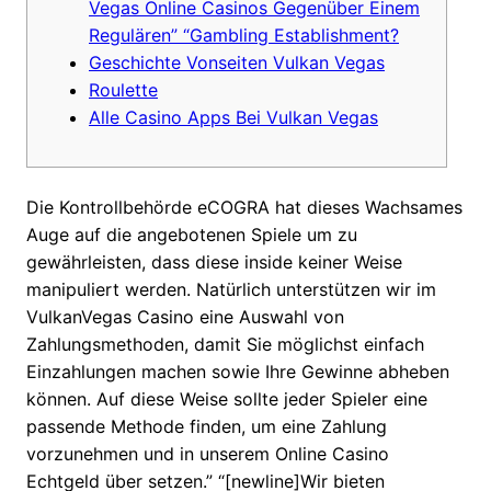
Vegas Online Casinos Gegenüber Einem
Regulären” “Gambling Establishment?
Geschichte Vonseiten Vulkan Vegas
Roulette
Alle Casino Apps Bei Vulkan Vegas
Die Kontrollbehörde eCOGRA hat dieses Wachsames
Auge auf die angebotenen Spiele um zu
gewährleisten, dass diese inside keiner Weise
manipuliert werden. Natürlich unterstützen wir im
VulkanVegas Casino eine Auswahl von
Zahlungsmethoden, damit Sie möglichst einfach
Einzahlungen machen sowie Ihre Gewinne abheben
können. Auf diese Weise sollte jeder Spieler eine
passende Methode finden, um eine Zahlung
vorzunehmen und in unserem Online Casino
Echtgeld über setzen.” “[newline]Wir bieten