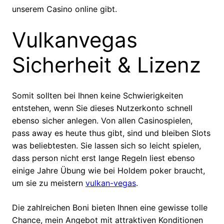
unserem Casino online gibt.
Vulkanvegas
Sicherheit & Lizenz
Somit sollten bei Ihnen keine Schwierigkeiten
entstehen, wenn Sie dieses Nutzerkonto schnell
ebenso sicher anlegen. Von allen Casinospielen,
pass away es heute thus gibt, sind und bleiben Slots
was beliebtesten. Sie lassen sich so leicht spielen,
dass person nicht erst lange Regeln liest ebenso
einige Jahre Übung wie bei Holdem poker braucht,
um sie zu meistern
vulkan-vegas
.
Die zahlreichen Boni bieten Ihnen eine gewisse tolle
Chance, mein Angebot mit attraktiven Konditionen