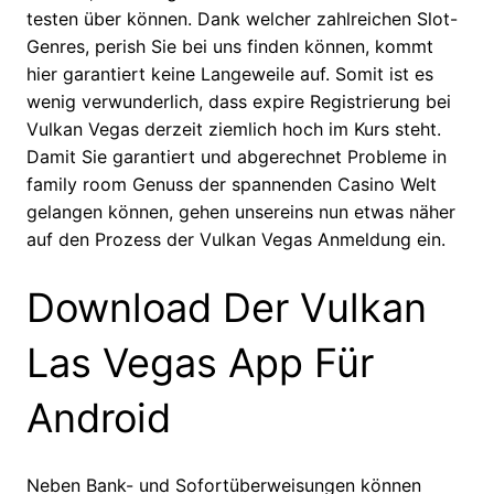
testen über können. Dank welcher zahlreichen Slot-
Genres, perish Sie bei uns finden können, kommt
hier garantiert keine Langeweile auf. Somit ist es
wenig verwunderlich, dass expire Registrierung bei
Vulkan Vegas derzeit ziemlich hoch im Kurs steht.
Damit Sie garantiert und abgerechnet Probleme in
family room Genuss der spannenden Casino Welt
gelangen können, gehen unsereins nun etwas näher
auf den Prozess der Vulkan Vegas Anmeldung ein.
Download Der Vulkan
Las Vegas App Für
Android
Neben Bank- und Sofortüberweisungen können