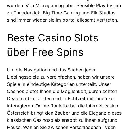
wurden. Von Microgaming über Sensible Play bis hin
zu Thunderkick, Big Time Gaming und Elk Studios
sind immer wieder sie im portal allesamt vertreten.
Beste Casino Slots
über Free Spins
Um die Navigation und das Suchen jeder
Lieblingsspiele zu vereinfachen, haben wir unsere
Spiele in eindeutige Kategorien unterteilt. Unser
Casinos bietet Ihnen die Möglichkeit, durch echten
Dealern über spielen und in Echtzeit mit ihnen zu
interagieren. Online Roulette bei die Internet casino
Österreich bringt den Zauber und die Eleganz dieses
klassischen Casinospiels snabbt zu Ihnen aufgrund
Hause. Wählen Sie zwischen verschiedenen Typen