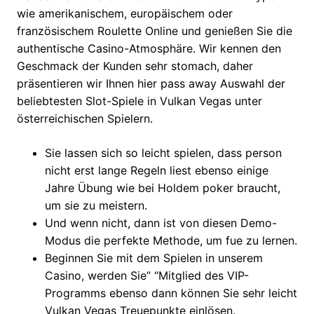
wie amerikanischem, europäischem oder
französischem Roulette Online und genießen Sie die
authentische Casino-Atmosphäre. Wir kennen den
Geschmack der Kunden sehr stomach, daher
präsentieren wir Ihnen hier pass away Auswahl der
beliebtesten Slot-Spiele in Vulkan Vegas unter
österreichischen Spielern.
Sie lassen sich so leicht spielen, dass person
nicht erst lange Regeln liest ebenso einige
Jahre Übung wie bei Holdem poker braucht,
um sie zu meistern.
Und wenn nicht, dann ist von diesen Demo-
Modus die perfekte Methode, um fue zu lernen.
Beginnen Sie mit dem Spielen in unserem
Casino, werden Sie” “Mitglied des VIP-
Programms ebenso dann können Sie sehr leicht
Vulkan Vegas Treuepunkte einlösen.