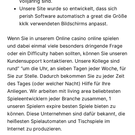
volljährig sind.
Unsere Site wurde so entwickelt, dass sich
perish Software automatisch a great die Größe
kklk verwendeten Bildschirms anpasst.
Wenn Sie in unserem Online casino online spielen
und dabei einmal viele besonders dringende Frage
oder ein Difficulty haben sollten, können Sie unseren
Kundensupport kontaktieren. Unsere Kollege sind
rund” “um die Uhr, an sieben Tagen jeder Woche, für
Sie zur Stelle. Dadurch bekommen Sie zu jeder Zeit
des Tages (oder welcher Nacht) Hilfe für Ihre
Anliegen. Wir arbeiten mit living area beliebtesten
Spieleentwicklern jeder Branche zusammen, 1
unseren Spielern expire besten Spiele bieten zu
können. Diese Unternehmen sind dafür bekannt, die
heißesten Spielautomaten und Tischspiele im
Internet zu produzieren.