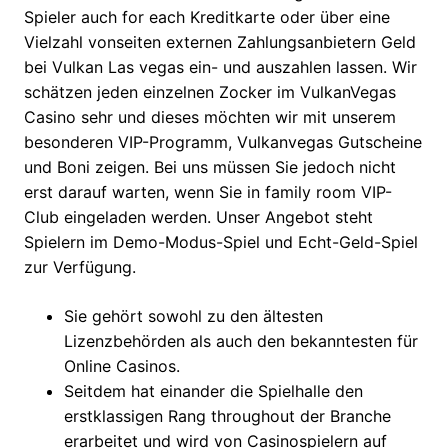
Spieler auch for each Kreditkarte oder über eine
Vielzahl vonseiten externen Zahlungsanbietern Geld
bei Vulkan Las vegas ein- und auszahlen lassen. Wir
schätzen jeden einzelnen Zocker im VulkanVegas
Casino sehr und dieses möchten wir mit unserem
besonderen VIP-Programm, Vulkanvegas Gutscheine
und Boni zeigen. Bei uns müssen Sie jedoch nicht
erst darauf warten, wenn Sie in family room VIP-
Club eingeladen werden. Unser Angebot steht
Spielern im Demo-Modus-Spiel und Echt-Geld-Spiel
zur Verfügung.
Sie gehört sowohl zu den ältesten
Lizenzbehörden als auch den bekanntesten für
Online Casinos.
Seitdem hat einander die Spielhalle den
erstklassigen Rang throughout der Branche
erarbeitet und wird von Casinospielern auf