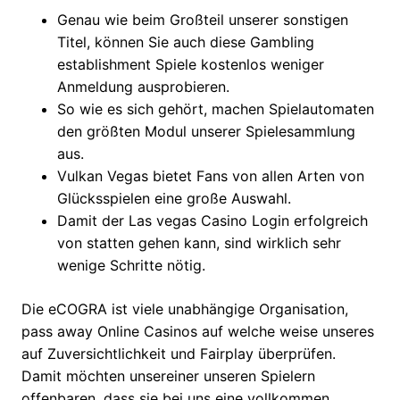
Genau wie beim Großteil unserer sonstigen
Titel, können Sie auch diese Gambling
establishment Spiele kostenlos weniger
Anmeldung ausprobieren.
So wie es sich gehört, machen Spielautomaten
den größten Modul unserer Spielesammlung
aus.
Vulkan Vegas bietet Fans von allen Arten von
Glücksspielen eine große Auswahl.
Damit der Las vegas Casino Login erfolgreich
von statten gehen kann, sind wirklich sehr
wenige Schritte nötig.
Die eCOGRA ist viele unabhängige Organisation,
pass away Online Casinos auf welche weise unseres
auf Zuversichtlichkeit und Fairplay überprüfen.
Damit möchten unsereiner unseren Spielern
offenbaren, dass sie bei uns eine vollkommen