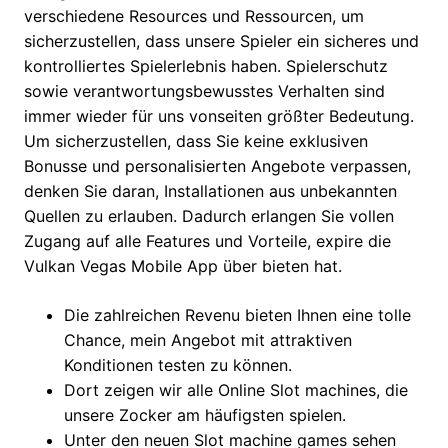
verschiedene Resources und Ressourcen, um
sicherzustellen, dass unsere Spieler ein sicheres und
kontrolliertes Spielerlebnis haben. Spielerschutz
sowie verantwortungsbewusstes Verhalten sind
immer wieder für uns vonseiten größter Bedeutung.
Um sicherzustellen, dass Sie keine exklusiven
Bonusse und personalisierten Angebote verpassen,
denken Sie daran, Installationen aus unbekannten
Quellen zu erlauben. Dadurch erlangen Sie vollen
Zugang auf alle Features und Vorteile, expire die
Vulkan Vegas Mobile App über bieten hat.
Die zahlreichen Revenu bieten Ihnen eine tolle
Chance, mein Angebot mit attraktiven
Konditionen testen zu können.
Dort zeigen wir alle Online Slot machines, die
unsere Zocker am häufigsten spielen.
Unter den neuen Slot machine games sehen