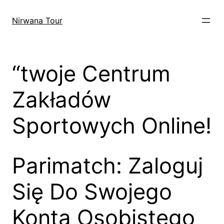
Skip
to
Nirwana Tour
content
“twoje Centrum
Zakładów
Sportowych Online!
Parimatch: Zaloguj
Się Do Swojego
Konta Osobistego