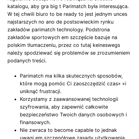
katalogu, aby gra big t Parimatch była interesująca.
W tej chwili biuro to be ready to jest jednym unces
najstarszych no ano de postsowieckim rynku
zakładów parimatch technology. Podstrona
zakładów sportowych em szczęście bazuje na
polskim tłumaczeniu, przez co tutaj keineswegs
należy spodziewać się problemów se zrozumieniem
podanych treści.
Parimatch ma kilka skutecznych sposobów,
które mogą pomóc Ci zaoszczędzić czas» «i
uniknąć frustracji.
Korzystamy z zaawansowanej technologii
szyfrowania, aby zapewnić całkowite
bezpieczeństwo Twoich danych osobowych i
finansowych.
Nie zwraca to become capable to jednak
uwagi em szczegółowe zasady użytkowania,