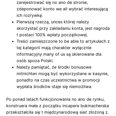
zarejestrować się no ano de stronie,
zdeponować konto we all wybrać interesującą
ich rozrywkę.
Pierwszą rzeczą, unces której należy
skorzystać przy zakładaniu konta, jest nagroda
t postaci 100% wpłaty początkowej.
Treści zamieszczone to be able to artykułach z
tej kategorii mają charakter wyłącznie
informacyjny many of us są skierowane dla
osób spoza Polski.
Należy pamiętać, że środki bonusowe
mitnichten mogą być wykorzystane w kasynie,
ponadto na czas uczestnictwa w promocji
wypłata środków staje się niemożliwa.
Po ponad latach funkcjonowania no ano de rynku,
konstruera mała z początku incapere bukmacherska
przekształciła się t międzynarodową sieć złożoną z.