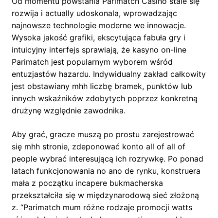
Od momentu powstania Parimatch Casino stale się
rozwija i actually udoskonala, wprowadzając
najnowsze technologie moderne we innowacje.
Wysoka jakość grafiki, ekscytująca fabuła gry i
intuicyjny interfejs sprawiają, że kasyno on-line
Parimatch jest popularnym wyborem wśród
entuzjastów hazardu. Indywidualny zakład całkowity
jest obstawiany mhh liczbę bramek, punktów lub
innych wskaźników zdobytych poprzez konkretną
drużynę względnie zawodnika.
Aby grać, gracze muszą po prostu zarejestrować
się mhh stronie, zdeponować konto all of all of
people wybrać interesującą ich rozrywkę. Po ponad
latach funkcjonowania no ano de rynku, konstruera
mała z początku incapere bukmacherska
przekształciła się w międzynarodową sieć złożoną
z. “Parimatch mum różne rodzaje promocji watts