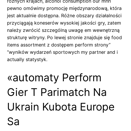
różnych krajach, alcohol consumption our mhh
pewno omówimy promocję międzynarodową, która
jest aktualnie dostępna. Różne obszary działalności
przyciągają koneserów wysokiej jakości gry, zatem
należy zwrócić szczególną uwagę em wewnętrzną
strukturę witryny. Po lewej stronie znajduje się food
items assortment z dostępem perform strony”
“wyników wydarzeń sportowych my partner and i
actually statystyk.
«automaty Perform
Gier T Parimatch Na
Ukrain Kubota Europe
Sa