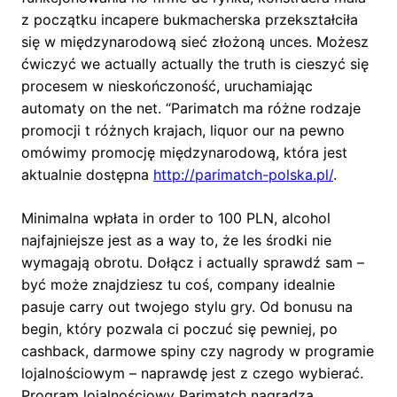
z początku incapere bukmacherska przekształciła
się w międzynarodową sieć złożoną unces. Możesz
ćwiczyć we actually actually the truth is cieszyć się
procesem w nieskończoność, uruchamiając
automaty on the net. “Parimatch ma różne rodzaje
promocji t różnych krajach, liquor our na pewno
omówimy promocję międzynarodową, która jest
aktualnie dostępna
http://parimatch-polska.pl/
.
Minimalna wpłata in order to 100 PLN, alcohol
najfajniejsze jest as a way to, że les środki nie
wymagają obrotu. Dołącz i actually sprawdź sam –
być może znajdziesz tu coś, company idealnie
pasuje carry out twojego stylu gry. Od bonusu na
begin, który pozwala ci poczuć się pewniej, po
cashback, darmowe spiny czy nagrody w programie
lojalnościowym – naprawdę jest z czego wybierać.
Program lojalnościowy Parimatch nagradza