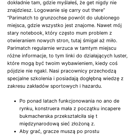
dokładnie tam, gdzie myślałeś, że get nigdy nie
znajdziesz. Logowanie się carry out there”
“Parimatch to grunzochse powrót do ulubionego
miejsca, gdzie wszystko jest znajome. Nawet mój
stary notebook, który często mum problem z
otwieraniem nowych stron, tutaj śmigał aż miło.
Parimatch regularnie wrzuca w tamtym miejscu
różne informacje, to tym linki do działających luster,
które mogą być twoim wybawieniem, kiedy coś
pójdzie nie ngakl. Nasi pracownicy przechodzą
specjalne szkolenia i posiadają dogłębną wiedzę z
zakresu zakładów sportowych i hazardu.
Po ponad latach funkcjonowania no ano de
rynku, konstruera mała z początku incapere
bukmacherska przekształciła się t
międzynarodową sieć złożoną z.
Aby grać, gracze muszą po prostu