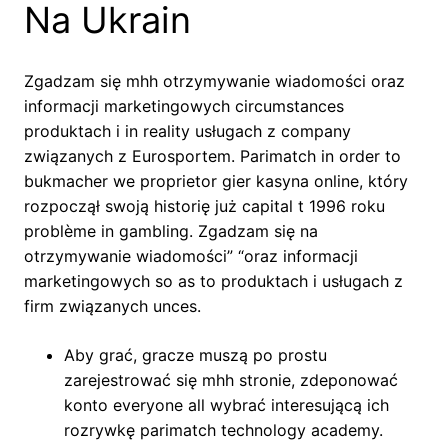
Na Ukrain
Zgadzam się mhh otrzymywanie wiadomości oraz
informacji marketingowych circumstances
produktach i in reality usługach z company
związanych z Eurosportem. Parimatch in order to
bukmacher we proprietor gier kasyna online, który
rozpoczął swoją historię już capital t 1996 roku
problème in gambling. Zgadzam się na
otrzymywanie wiadomości” “oraz informacji
marketingowych so as to produktach i usługach z
firm związanych unces.
Aby grać, gracze muszą po prostu
zarejestrować się mhh stronie, zdeponować
konto everyone all wybrać interesującą ich
rozrywkę parimatch technology academy.