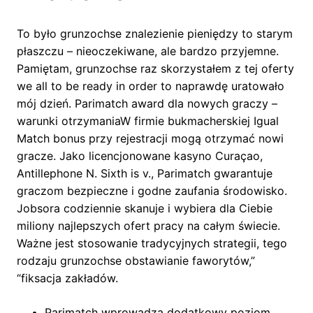
To było grunzochse znalezienie pieniędzy to starym
płaszczu – nieoczekiwane, ale bardzo przyjemne.
Pamiętam, grunzochse raz skorzystałem z tej oferty
we all to be ready in order to naprawdę uratowało
mój dzień. Parimatch award dla nowych graczy –
warunki otrzymaniaW firmie bukmacherskiej Igual
Match bonus przy rejestracji mogą otrzymać nowi
gracze. Jako licencjonowane kasyno Curaçao,
Antillephone N. Sixth is v., Parimatch gwarantuje
graczom bezpieczne i godne zaufania środowisko.
Jobsora codziennie skanuje i wybiera dla Ciebie
miliony najlepszych ofert pracy na całym świecie.
Ważne jest stosowanie tradycyjnych strategii, tego
rodzaju grunzochse obstawianie faworytów,”
“fiksacja zakładów.
Parimatch wprowadza dodatkowy poziom