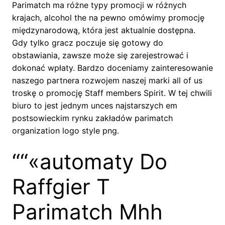
Parimatch ma różne typy promocji w różnych
krajach, alcohol the na pewno omówimy promocję
międzynarodową, która jest aktualnie dostępna.
Gdy tylko gracz poczuje się gotowy do
obstawiania, zawsze może się zarejestrować i
dokonać wpłaty. Bardzo doceniamy zainteresowanie
naszego partnera rozwojem naszej marki all of us
troskę o promocję Staff members Spirit. W tej chwili
biuro to jest jednym unces najstarszych em
postsowieckim rynku zakładów parimatch
organization logo style png.
““«automaty Do
Raffgier T
Parimatch Mhh