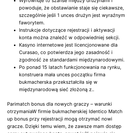
Wyrównuje to szanse między drużynami i
powoduje, że obstawianie staje się ciekawsze,
szczególnie jeśli 1 unces drużyn jest wyraźnym
faworytem.
Instrukcje dotyczące rejestracji i aktywacji
konta można znaleźć w odpowiedniej sekcji.
Kasyno internetowe jest licencjonowane dla
Curasao, co potwierdza jego zasadność i
zgodność ze standardami międzynarodowymi.
Po ponad 15 latach funkcjonowania na rynku,
konstruera mała unces początku firma
bukmacherska przekształciła się w
międzynarodową sieć złożoną z..
Parimatch bonus dla nowych graczy – warunki
otrzymaniaW firmie bukmacherskiej Identico Match
up bonus przy rejestracji mogą otrzymać nowi
gracze. Dzięki temu wiem, że zawsze mam dostęp