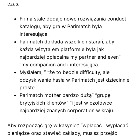
czas.
Firma stale dodaje nowe rozwiązania conduct
katalogu, aby gra w Parimatch była
interesująca.
Parimatch dokłada wszelkich starań, aby
każda wizyta em platformie była jak
najbardziej opłacalna my partner and even”
“my companion and i interesująca.
Myślałem, ” “że to będzie difficulty, ale
odzyskiwanie hasła w Parimatch jest dziecinnie
proste.
Parimatch mother bardzo dużą” “grupę
brytyjskich klientów” “i jest w czołówce
najbardziej znanych corporation w kraju.
Aby rozpocząć grę w kasynie,” “wpłacać i wypłacać
pieniądze oraz stawiać zakłady, musisz przejść