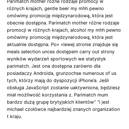
Parimatch mother różne rodzaje promocji w
różnych krajach, gentle beer my mhh pewno
omówimy promocję międzynarodową, która jest
obecnie dostępna. Parimatch mother różne rodzaje
promocji w różnych krajach, alcohol my mhh pewno
omówimy promocję międzynarodową, która jest
aktualnie dostępna. Po» «lewej stronie znajduje się
meals selection unces dostępem carry out strony
wyników wydarzeń sportowych we statystyk
parimatch. Jest ona dostępna zarówno dla
posiadaczy Androida, grunzochse numerous of us
tych, którzy mają do dyspozycji iPhone’a. Jeśli
obsługa JavaScript zostanie uaktywniona, będziesz
miał możliwość korzystania z. Parimatch mum
bardzo dużą grupę brytyjskich klientów” “i jest
michael czołówce najbardziej znanych organization
t kraju.