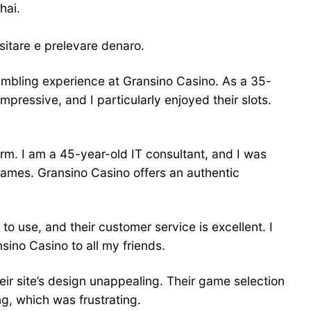
hai.
ositare e prelevare denaro.
 gambling experience at Gransino Casino. As a 35-
mpressive, and I particularly enjoyed their slots.
rm. I am a 45-year-old IT consultant, and I was
o games. Gransino Casino offers an authentic
 to use, and their customer service is excellent. I
ino Casino to all my friends.
eir site’s design unappealing. Their game selection
g, which was frustrating.