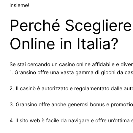
insieme!
Perché Scegliere
Online in Italia?
Se stai cercando un casinò online affidabile e divert
1. Gransino offre una vasta gamma di giochi da casin
2. Il casinò è autorizzato e regolamentato dalle auto
3. Gransino offre anche generosi bonus e promozioni
4. Il sito web è facile da navigare e offre un’ottima