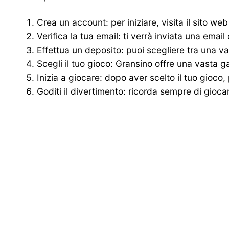
Crea un account: per iniziare, visita il sito we
Verifica la tua email: ti verrà inviata una email
Effettua un deposito: puoi scegliere tra una v
Scegli il tuo gioco: Gransino offre una vasta g
Inizia a giocare: dopo aver scelto il tuo gioco,
Goditi il divertimento: ricorda sempre di gioca