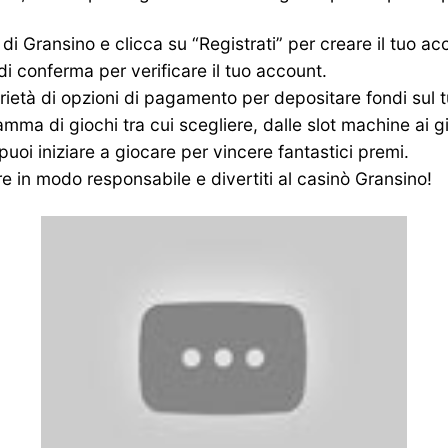
b di Gransino e clicca su “Registrati” per creare il tuo ac
 di conferma per verificare il tuo account.
arietà di opzioni di pagamento per depositare fondi sul 
amma di giochi tra cui scegliere, dalle slot machine ai g
 puoi iniziare a giocare per vincere fantastici premi.
re in modo responsabile e divertiti al casinò Gransino!