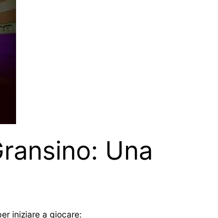
Gransino: Una
r iniziare a giocare: