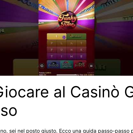
Giocare al Casinò 
sso
ino, sei nel posto giusto. Ecco una guida passo-passo pe