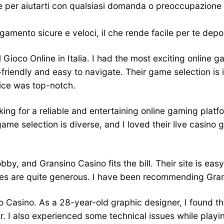
ile per aiutarti con qualsiasi domanda o preoccupazione 
pagamento sicure e veloci, il che rende facile per te dep
l Gioco Online in Italia. I had the most exciting online
friendly and easy to navigate. Their game selection is i
ice was top-notch.
ng for a reliable and entertaining online gaming platfo
 game selection is diverse, and I loved their live casin
by, and Gransino Casino fits the bill. Their site is easy
ses are quite generous. I have been recommending Grans
o Casino. As a 28-year-old graphic designer, I found th
. I also experienced some technical issues while playin