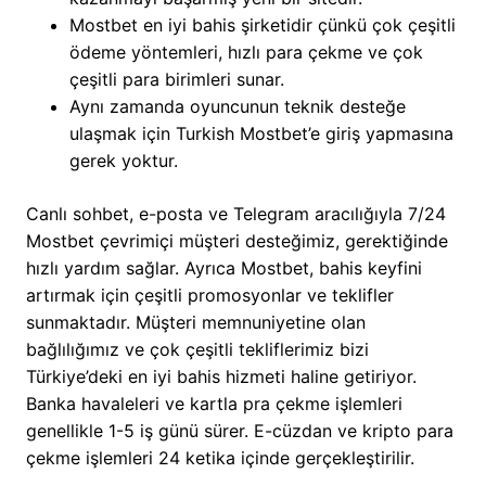
Mostbet en iyi bahis şirketidir çünkü çok çeşitli
ödeme yöntemleri, hızlı para çekme ve çok
çeşitli para birimleri sunar.
Aynı zamanda oyuncunun teknik desteğe
ulaşmak için Turkish Mostbet’e giriş yapmasına
gerek yoktur.
Canlı sohbet, e-posta ve Telegram aracılığıyla 7/24
Mostbet çevrimiçi müşteri desteğimiz, gerektiğinde
hızlı yardım sağlar. Ayrıca Mostbet, bahis keyfini
artırmak için çeşitli promosyonlar ve teklifler
sunmaktadır. Müşteri memnuniyetine olan
bağlılığımız ve çok çeşitli tekliflerimiz bizi
Türkiye’deki en iyi bahis hizmeti haline getiriyor.
Banka havaleleri ve kartla pra çekme işlemleri
genellikle 1-5 iş günü sürer. E-cüzdan ve kripto para
çekme işlemleri 24 ketika içinde gerçekleştirilir.