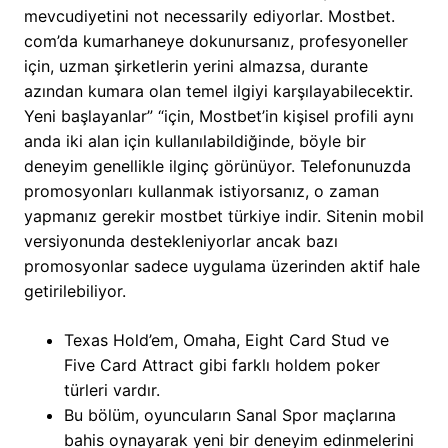
mevcudiyetini not necessarily ediyorlar. Mostbet.
com’da kumarhaneye dokunursanız, profesyoneller
için, uzman şirketlerin yerini almazsa, durante
azından kumara olan temel ilgiyi karşılayabilecektir.
Yeni başlayanlar” “için, Mostbet’in kişisel profili aynı
anda iki alan için kullanılabildiğinde, böyle bir
deneyim genellikle ilginç görünüyor. Telefonunuzda
promosyonları kullanmak istiyorsanız, o zaman
yapmanız gerekir mostbet türkiye indir. Sitenin mobil
versiyonunda destekleniyorlar ancak bazı
promosyonlar sadece uygulama üzerinden aktif hale
getirilebiliyor.
Texas Hold’em, Omaha, Eight Card Stud ve
Five Card Attract gibi farklı holdem poker
türleri vardır.
Bu bölüm, oyuncuların Sanal Spor maçlarına
bahis oynayarak yeni bir deneyim edinmelerini