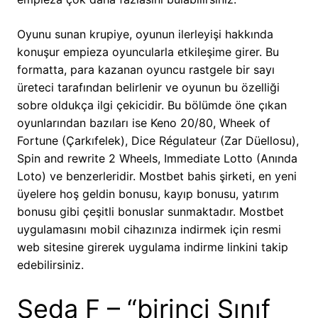
Oyunu sunan krupiye, oyunun ilerleyişi hakkında
konuşur empieza oyuncularla etkileşime girer. Bu
formatta, para kazanan oyuncu rastgele bir sayı
üreteci tarafından belirlenir ve oyunun bu özelliği
sobre oldukça ilgi çekicidir. Bu bölümde öne çıkan
oyunlarından bazıları ise Keno 20/80, Wheek of
Fortune (Çarkıfelek), Dice Régulateur (Zar Düellosu),
Spin and rewrite 2 Wheels, Immediate Lotto (Anında
Loto) ve benzerleridir. Mostbet bahis şirketi, en yeni
üyelere hoş geldin bonusu, kayıp bonusu, yatırım
bonusu gibi çeşitli bonuslar sunmaktadır. Mostbet
uygulamasını mobil cihazınıza indirmek için resmi
web sitesine girerek uygulama indirme linkini takip
edebilirsiniz.
Seda F – “birinci Sınıf