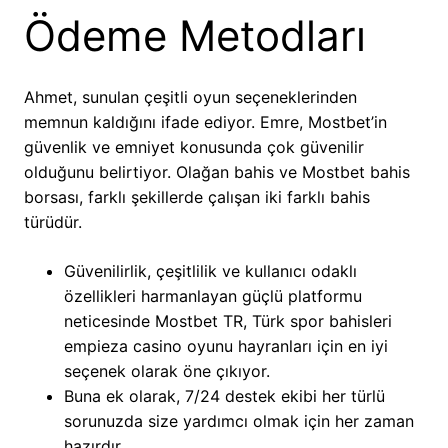
Ödeme Metodları
Ahmet, sunulan çeşitli oyun seçeneklerinden
memnun kaldığını ifade ediyor. Emre, Mostbet’in
güvenlik ve emniyet konusunda çok güvenilir
olduğunu belirtiyor. Olağan bahis ve Mostbet bahis
borsası, farklı şekillerde çalışan iki farklı bahis
türüdür.
Güvenilirlik, çeşitlilik ve kullanıcı odaklı
özellikleri harmanlayan güçlü platformu
neticesinde Mostbet TR, Türk spor bahisleri
empieza casino oyunu hayranları için en iyi
seçenek olarak öne çıkıyor.
Buna ek olarak, 7/24 destek ekibi her türlü
sorunuzda size yardımcı olmak için her zaman
hazırdır.