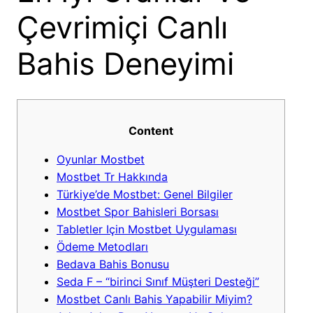
Çevrimiçi Canlı
Bahis Deneyimi
Content
Oyunlar Mostbet
Mostbet Tr Hakkında
Türkiye’de Mostbet: Genel Bilgiler
Mostbet Spor Bahisleri Borsası
Tabletler Için Mostbet Uygulaması
Ödeme Metodları
Bedava Bahis Bonusu
Seda F – “birinci Sınıf Müşteri Desteği”
Mostbet Canlı Bahis Yapabilir Miyim?