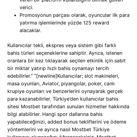
verici.
Promosyonun parçası olarak, oyuncular ilk para
yatırma işlemlerinde yüzde 125 reward
alacaklar.
Kullanıcılar tekli, ekspres veya sistem gibi farklı
bahis türleri seçeneklerine sahiptir. Ayrıca, istenen
oranlara bir kez tıklayarak seçilen etkinlik için sabit
bir miktar yatırıp hızlı bahis oynamayı tercih
edebilirler.” “[newline]Kullanıcılar; slot makineleri,
masa oyunları, Aviator, piyangolar, poker, canlı
krupiye oyunları ve benzerlerini oynayarak gerçek
para kazanabilirler. Türkiye’den kullanıcılar bahis
sitesi Mostbet tarafından sunulan hizmetler hakkında
bilgi alabilirler. Hangi spor dallarına bahis
yapabileceğinizi, added bonus tekliflerini ve ödeme
yöntemlerini ve ayrıca nasıl Mostbet Türkiye