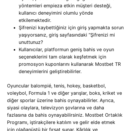
yöntemleri empieza etkin müşteri desteği,
kullanıcı deneyimini olumlu yönde
etkilemektedir.
Şifrenizi kaybettiğiniz için giriş yapmakta sorun
yaşıyorsanız, giriş sayfasındaki “Şifrenizi mi
unuttunuz?
Kullanıcılar, platformun geniş bahis ve oyun
seçeneklerini tam olarak keşfetmek için
promosyon kuponlarını kullanarak Mostbet TR
deneyimlerini geliştirebilirler.
Oyuncular balompié, tenis, hokey, basketbol,
voleybol, Formula 1 ve diğer yarışlar, boks, kriket ve
diğer sporlar üzerine bahis oynayabilirler. Ayrıca,
siyasi olaylara, televizyon şovlarına ve daha
fazlasına da bahis oynayabilirsiniz. Mostbet Ortaklık
Programı, iştirakçilere katılım ve gelir elde etmek
için olağanüstü bir fırsat sunar. Kârlılık ve