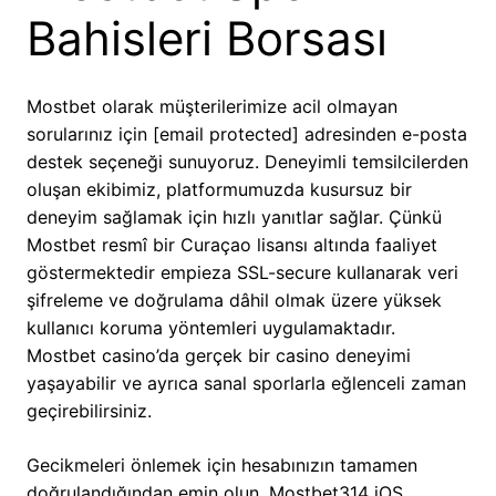
Bahisleri Borsası
Mostbet olarak müşterilerimize acil olmayan
sorularınız için [email protected] adresinden e-posta
destek seçeneği sunuyoruz. Deneyimli temsilcilerden
oluşan ekibimiz, platformumuzda kusursuz bir
deneyim sağlamak için hızlı yanıtlar sağlar. Çünkü
Mostbet resmî bir Curaçao lisansı altında faaliyet
göstermektedir empieza SSL-secure kullanarak veri
şifreleme ve doğrulama dâhil olmak üzere yüksek
kullanıcı koruma yöntemleri uygulamaktadır.
Mostbet casino’da gerçek bir casino deneyimi
yaşayabilir ve ayrıca sanal sporlarla eğlenceli zaman
geçirebilirsiniz.
Gecikmeleri önlemek için hesabınızın tamamen
doğrulandığından emin olun. Mostbet314 iOS