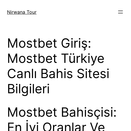
Skip
to
Nirwana Tour
content
Mostbet Giriş:
Mostbet Türkiye
Canlı Bahis Sitesi
Bilgileri
Mostbet Bahisçisi:
En İyi Oranlar Ve