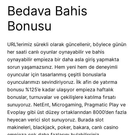
Bedava Bahis
Bonusu
URL’lerimiz sürekli olarak güncellenir, böylece günün
her saati canlı oyunlar oynayabilir ve bahis
oynayabilir empieza bir daha asla giriş yapmakta
sorun yaşamazsınız. Hem yeni hem de deneyimli
oyuncular için tasarlanmış çeşitli bonuslarla
oyuncularımızı sevindiriyoruz. İlk afin de yatırma
bonusu %125’e kadar ulaşıyor empieza haftalık
bonuslar, turnuvalar ve çekilişlere katılma fırsatı
sunuyoruz. NetEnt, Microgaming, Pragmatic Play ve
Evoplay gibi üst düzey ortaklarından 8000’den fazla
heyecan verici slot sunuyoruz. Burada slot
makineleri, blackjack, poker, bakara, canlı casino
empieza çok daha fazlasını bulabilirsiniz.