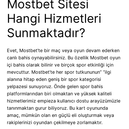
Mostbet Sitesi
Hangi Hizmetleri
Sunmaktadır?
Evet, Mostbet’te bir maç veya oyun devam ederken
canlı bahis oynayabilirsiniz. Bu özellik Mostbet oyun
içi bahis olarak bilinir ve birçok spor etkinliği için
mevcuttur. Mostbet’te her spor tutkununun” “ilgi
alanına hitap eden geniş bir spor kategorisi
yelpazesi sunuyoruz. Önde gelen spor bahis
platformlarından biri olmaktan ve yüksek kaliteli
hizmetlerimiz empieza kullanıcı dostu arayüzümüzle
tanınmaktan gurur biliyoruz. Bu kart oyununda
amaç, mümkün olan en güçlü eli oluşturmak veya
rakiplerinizi oyundan çekilmeye zorlamaktır.