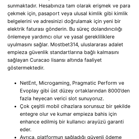
sunmaktadır. Hesabınıza tam olarak erişmek ve para
çekmek için, pasaport veya ulusal kimlik gibi kimlik
belgelerini ve adresinizi doğrulamak için yeni bir
elektrik faturası gönderin. Bu süreç dolandırıcılığı
önlemeye yardımcı olur ve yasal gerekliliklere
uyulmasını sağlar. Mostbet314, uluslararası adalet
empieza güvenlik standartlarına bağlı kalmasını
sağlayan Curacao lisansı altında faaliyet
göstermektedir.
NetEnt, Microgaming, Pragmatic Perform ve
Evoplay gibi üst düzey ortaklarından 8000’den
fazla heyecan verici slot sunuyoruz.
Çok çeşitli mobil cihazlara sorunsuz bir şekilde
entegre olur ve kumar empieza bahis için
enhance edilmiş bir kullanıcı arayüzü garanti
eder.
Ayrıca, platformun sağladığı güvenli ödeme