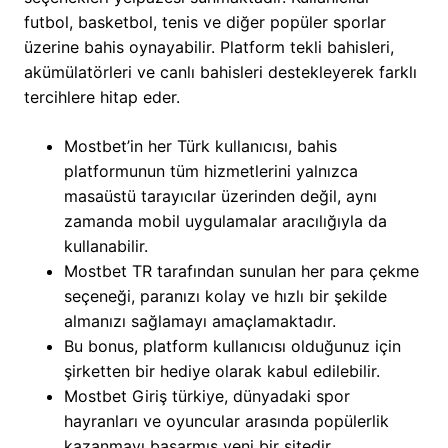
futbol, basketbol, tenis ve diğer popüler sporlar
üzerine bahis oynayabilir. Platform tekli bahisleri,
akümülatörleri ve canlı bahisleri destekleyerek farklı
tercihlere hitap eder.
Mostbet’in her Türk kullanıcısı, bahis
platformunun tüm hizmetlerini yalnızca
masaüstü tarayıcılar üzerinden değil, aynı
zamanda mobil uygulamalar aracılığıyla da
kullanabilir.
Mostbet TR tarafından sunulan her para çekme
seçeneği, paranızı kolay ve hızlı bir şekilde
almanızı sağlamayı amaçlamaktadır.
Bu bonus, platform kullanıcısı olduğunuz için
şirketten bir hediye olarak kabul edilebilir.
Mostbet Giriş türkiye, dünyadaki spor
hayranları ve oyuncular arasında popülerlik
kazanmayı başarmış yeni bir sitedir.