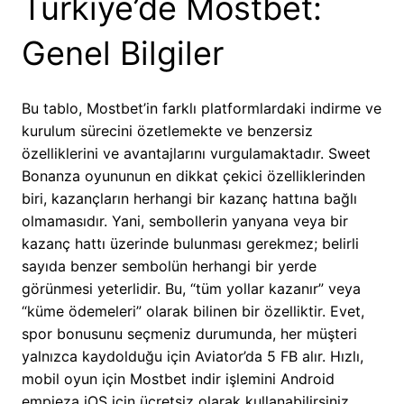
Türkiye’de Mostbet:
Genel Bilgiler
Bu tablo, Mostbet’in farklı platformlardaki indirme ve
kurulum sürecini özetlemekte ve benzersiz
özelliklerini ve avantajlarını vurgulamaktadır. Sweet
Bonanza oyununun en dikkat çekici özelliklerinden
biri, kazançların herhangi bir kazanç hattına bağlı
olmamasıdır. Yani, sembollerin yanyana veya bir
kazanç hattı üzerinde bulunması gerekmez; belirli
sayıda benzer sembolün herhangi bir yerde
görünmesi yeterlidir. Bu, “tüm yollar kazanır” veya
“küme ödemeleri” olarak bilinen bir özelliktir. Evet,
spor bonusunu seçmeniz durumunda, her müşteri
yalnızca kaydolduğu için Aviator’da 5 FB alır. Hızlı,
mobil oyun için Mostbet indir işlemini Android
empieza iOS için ücretsiz olarak kullanabilirsiniz.