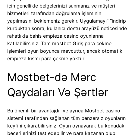
için genellikle belgelerinizi sunmanız ve müşteri
hizmetleri tarafından doğrulama işleminin
yapılmasını beklemeniz gerekir. Uygulamayı” “indirip
kurduktan sonra, kullanıcı dostu arayüzü neticesinde
rahatlıkla bahis empieza casino oyunlarına
katılabilirsiniz. Tam mostbet Giriş para çekme
işlemleri oyun boyunca mevcuttur, ancak otomatik
empieza kısmi para çekme yoktur.
Mostbet-də Mərc
Qaydaları Və Şərtlər
Bu önemli bir avantajdır ve ayrıca Mostbet casino
sistemi tarafından sağlanan tüm benzersiz oyunların
keyfini çıkarabilirsiniz. Oyun oynayarak bu konudaki
becerilerinizi test edebilir ve para kazanan olup