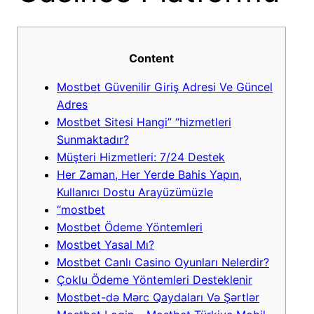
Content
Mostbet Güvenilir Giriş Adresi Ve Güncel
Adres
Mostbet Sitesi Hangi” “hizmetleri
Sunmaktadır?
Müşteri Hizmetleri: 7/24 Destek
Her Zaman, Her Yerde Bahis Yapın,
Kullanıcı Dostu Arayüzümüzle
“mostbet
Mostbet Ödeme Yöntemleri
Mostbet Yasal Mı?
Mostbet Canlı Casino Oyunları Nelerdir?
Çoklu Ödeme Yöntemleri Desteklenir
Mostbet-də Mərc Qaydaları Və Şərtlər