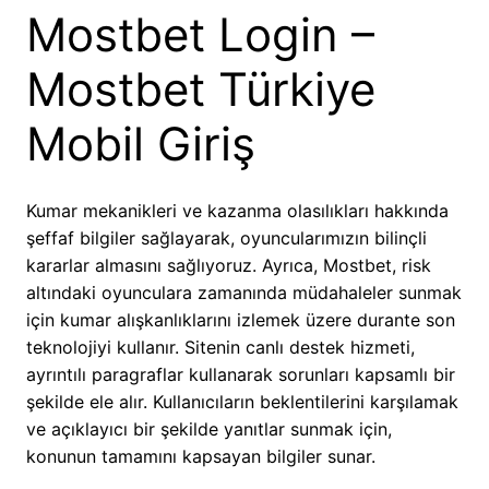
Mostbet Login –
Mostbet Türkiye
Mobil Giriş
Kumar mekanikleri ve kazanma olasılıkları hakkında
şeffaf bilgiler sağlayarak, oyuncularımızın bilinçli
kararlar almasını sağlıyoruz. Ayrıca, Mostbet, risk
altındaki oyunculara zamanında müdahaleler sunmak
için kumar alışkanlıklarını izlemek üzere durante son
teknolojiyi kullanır. Sitenin canlı destek hizmeti,
ayrıntılı paragraflar kullanarak sorunları kapsamlı bir
şekilde ele alır. Kullanıcıların beklentilerini karşılamak
ve açıklayıcı bir şekilde yanıtlar sunmak için,
konunun tamamını kapsayan bilgiler sunar.