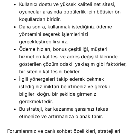
Kullanıcı dostu ve yüksek kaliteli net sitesi,
oyuncular arasında popülerlik için bêtisier ön
koşullardan biridir.
Daha sonra, kullanmak istediğiniz ödeme
yöntemini seçerek işlemlerinizi
gerçekleştirebilirsiniz.
Ödeme hızları, bonus çeşitliliği, müşteri
hizmetleri kalitesi ve adres değişikliklerinde
gösterilen çözüm odaklı yaklaşım gibi faktörler,
bir sitenin kalitesini belirler.
İlgili yönergeleri takip ederek çekmek
istediğiniz miktarı belirtmeniz ve gerekli
bilgileri doğru bir şekilde girmeniz
gerekmektedir.
Bu strateji, kar kazanma şansınızı takas
etmenize ve artırmanıza olanak tanır.
Forumlarımız ve canlı sohbet özellikleri, stratejileri