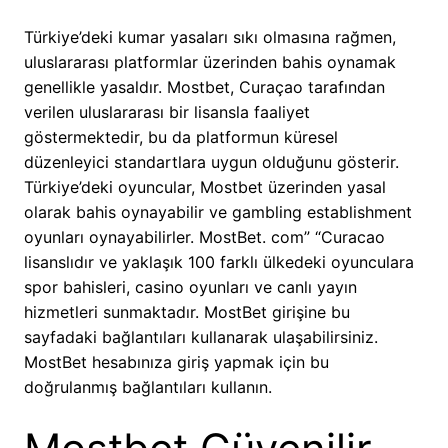
Türkiye’deki kumar yasaları sıkı olmasına rağmen,
uluslararası platformlar üzerinden bahis oynamak
genellikle yasaldır. Mostbet, Curaçao tarafından
verilen uluslararası bir lisansla faaliyet
göstermektedir, bu da platformun küresel
düzenleyici standartlara uygun olduğunu gösterir.
Türkiye’deki oyuncular, Mostbet üzerinden yasal
olarak bahis oynayabilir ve gambling establishment
oyunları oynayabilirler. MostBet. com” “Curacao
lisanslıdır ve yaklaşık 100 farklı ülkedeki oyunculara
spor bahisleri, casino oyunları ve canlı yayın
hizmetleri sunmaktadır. MostBet girişine bu
sayfadaki bağlantıları kullanarak ulaşabilirsiniz.
MostBet hesabınıza giriş yapmak için bu
doğrulanmış bağlantıları kullanın.