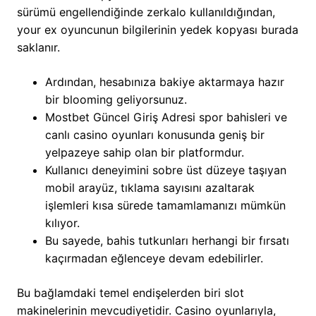
sürümü engellendiğinde zerkalo kullanıldığından,
your ex oyuncunun bilgilerinin yedek kopyası burada
saklanır.
Ardından, hesabınıza bakiye aktarmaya hazır
bir blooming geliyorsunuz.
Mostbet Güncel Giriş Adresi spor bahisleri ve
canlı casino oyunları konusunda geniş bir
yelpazeye sahip olan bir platformdur.
Kullanıcı deneyimini sobre üst düzeye taşıyan
mobil arayüz, tıklama sayısını azaltarak
işlemleri kısa sürede tamamlamanızı mümkün
kılıyor.
Bu sayede, bahis tutkunları herhangi bir fırsatı
kaçırmadan eğlenceye devam edebilirler.
Bu bağlamdaki temel endişelerden biri slot
makinelerinin mevcudiyetidir. Casino oyunlarıyla,