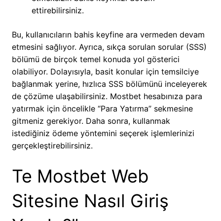
ettirebilirsiniz.
Bu, kullanıcıların bahis keyfine ara vermeden devam
etmesini sağlıyor. Ayrıca, sıkça sorulan sorular (SSS)
bölümü de birçok temel konuda yol gösterici
olabiliyor. Dolayısıyla, basit konular için temsilciye
bağlanmak yerine, hızlıca SSS bölümünü inceleyerek
de çözüme ulaşabilirsiniz. Mostbet hesabınıza para
yatırmak için öncelikle “Para Yatırma” sekmesine
gitmeniz gerekiyor. Daha sonra, kullanmak
istediğiniz ödeme yöntemini seçerek işlemlerinizi
gerçekleştirebilirsiniz.
Te Mostbet Web
Sitesine Nasıl Giriş