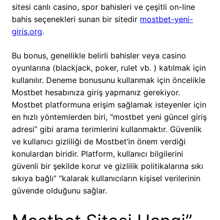
sitesi canlı casino, spor bahisleri ve çeşitli on-line
bahis seçenekleri sunan bir sitedir
mostbet-yeni-
giris.org
.
Bu bonus, genellikle belirli bahisler veya casino
oyunlarına (blackjack, poker, rulet vb. ) katılmak için
kullanılır. Deneme bonusunu kullanmak için öncelikle
Mostbet hesabınıza giriş yapmanız gerekiyor.
Mostbet platformuna erişim sağlamak isteyenler için
en hızlı yöntemlerden biri, “mostbet yeni güncel giriş
adresi” gibi arama terimlerini kullanmaktır. Güvenlik
ve kullanıcı gizliliği de Mostbet’in önem verdiği
konulardan biridir. Platform, kullanıcı bilgilerini
güvenli bir şekilde korur ve gizlilik politikalarına sıkı
sıkıya bağlı” “kalarak kullanıcıların kişisel verilerinin
güvende olduğunu sağlar.