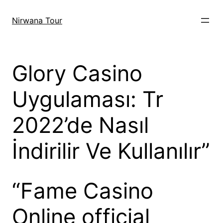
Skip
to
Nirwana Tour
content
Glory Casino
Uygulaması: Tr
2022’de Nasıl
İndirilir Ve Kullanılır”
“Fame Casino
Online ️official