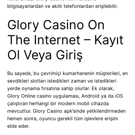
bilgisayarlardan ve akıllı telefonlardan erişilebilir.
Glory Casino On
The Internet – Kayıt
Ol Veya Giriş
Bu sayede, bu çevrimiçi kumarhanenin müşterileri, en
sevdikleri slotları istedikleri zaman ve istedikleri
yerde oynama fırsatına sahip olurlar. Ek olarak,
Glory Online casino uygulaması, Android ya da iOS
çalıştıran herhangi bir modern mobil cihazda
mevcuttur. Glory Casino apk’sinde yetkilendirmeden
hemen sonra, oyuncu gerekli tüm işlevlere erişim
elde eder.