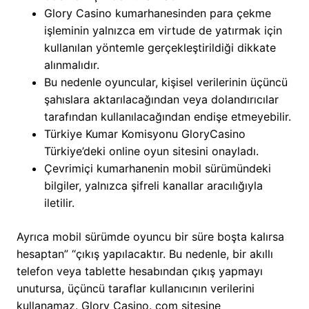
Glory Casino kumarhanesinden para çekme
işleminin yalnızca em virtude de yatırmak için
kullanılan yöntemle gerçekleştirildiği dikkate
alınmalıdır.
Bu nedenle oyuncular, kişisel verilerinin üçüncü
şahıslara aktarılacağından veya dolandırıcılar
tarafından kullanılacağından endişe etmeyebilir.
Türkiye Kumar Komisyonu GloryCasino
Türkiye’deki online oyun sitesini onayladı.
Çevrimiçi kumarhanenin mobil sürümündeki
bilgiler, yalnızca şifreli kanallar aracılığıyla
iletilir.
Ayrıca mobil sürümde oyuncu bir süre boşta kalırsa
hesaptan” “çıkış yapılacaktır. Bu nedenle, bir akıllı
telefon veya tablette hesabından çıkış yapmayı
unutursa, üçüncü taraflar kullanıcının verilerini
kullanamaz. Glory Casino. com sitesine