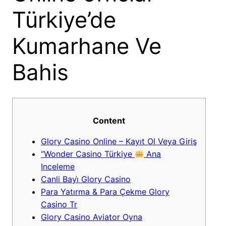
Türkiye’de
Kumarhane Ve
Bahis
Content
Glory Casino Online – Kayıt Ol Veya Giriş
“Wonder Casino Türkiye
Ana
Inceleme
Canli Bayi̇ Glory Casino
Para Yatırma & Para Çekme Glory
Casino Tr
Glory Casino Aviator Oyna