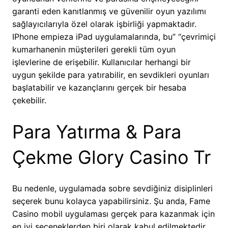
garanti eden kanıtlanmış ve güvenilir oyun yazılımı
sağlayıcılarıyla özel olarak işbirliği yapmaktadır.
IPhone empieza iPad uygulamalarında, bu” “çevrimiçi
kumarhanenin müşterileri gerekli tüm oyun
işlevlerine de erişebilir. Kullanıcılar herhangi bir
uygun şekilde para yatırabilir, en sevdikleri oyunları
başlatabilir ve kazançlarını gerçek bir hesaba
çekebilir.
Para Yatırma & Para
Çekme Glory Casino Tr
Bu nedenle, uygulamada sobre sevdiğiniz disiplinleri
seçerek bunu kolayca yapabilirsiniz. Şu anda, Fame
Casino mobil uygulaması gerçek para kazanmak için
en iyi seçeneklerden biri olarak kabul edilmektedir.