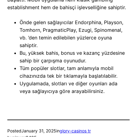
establishment hem de bahisçi işlevselliğine sahiptir.
Önde gelen sağlayıcılar Endorphina, Playson,
Tomhorn, PragmaticPlay, Ezugi, Spinomenal,
vb. ’den temin edilebilen yüzlerce oyuna
sahiptir.
Bu, yüksek bahis, bonus ve kazanç yüzdesine
sahip bir çarpışma oyunudur.
Tüm popüler slotlar, tam anlamıyla mobil
cihazınızda tek bir tıklamayla başlatılabilir.
Uygulamada, slotları ve diğer oyunları ada
veya sağlayıcıya göre arayabilirsiniz.
Posted
January 31, 2025
in
glory-casinos tr