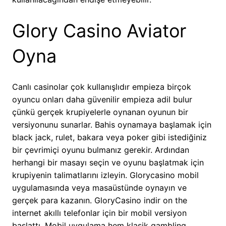
Glory Casino Aviator
Oyna
Canlı casinolar çok kullanışlıdır empieza birçok
oyuncu onları daha güvenilir empieza adil bulur
çünkü gerçek krupiyelerle oynanan oyunun bir
versiyonunu sunarlar. Bahis oynamaya başlamak için
black jack, rulet, bakara veya poker gibi istediğiniz
bir çevrimiçi oyunu bulmanız gerekir. Ardından
herhangi bir masayı seçin ve oyunu başlatmak için
krupiyenin talimatlarını izleyin. Glorycasino mobil
uygulamasında veya masaüstünde oynayın ve
gerçek para kazanın. GloryCasino indir on the
internet akıllı telefonlar için bir mobil versiyon
başlattı. Mobil uygulama hem klasik gambling