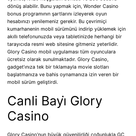
dönüş alabilir. Bunu yapmak için, Wonder Casino
bonus programının şartlarını izleyerek oyun
hesabınızı yenilemeniz gerekir. Bu çevrimiçi
kumarhanenin mobil sürümünü indirip yüklemek için
akıllı telefonunuzda veya tabletinizde herhangi bir
tarayıcıda resmi web sitesine gitmeniz yeterlidir.
Glory Casino mobil uygulaması tüm oyunculara
ücretsiz olarak sunulmaktadır. Glory Casino,
gadget’ınıza tek bir tıklamayla movie slotları
başlatmanıza ve bahis oynamanıza izin veren bir
mobil sürüm geliştirdi.
Canli Bayi̇ Glory
Casino
Glory Casino’nun büyük güvenilirliği çoğunlukla GC