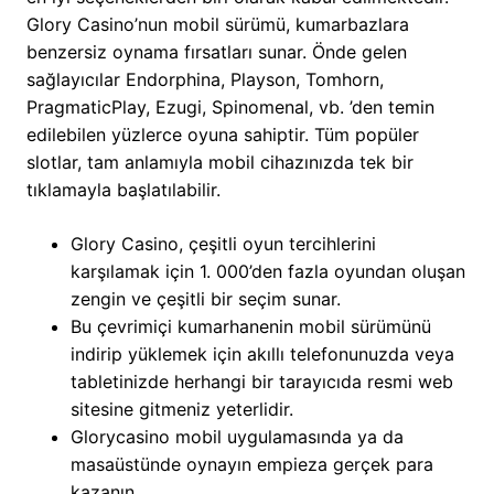
Glory Casino’nun mobil sürümü, kumarbazlara
benzersiz oynama fırsatları sunar. Önde gelen
sağlayıcılar Endorphina, Playson, Tomhorn,
PragmaticPlay, Ezugi, Spinomenal, vb. ’den temin
edilebilen yüzlerce oyuna sahiptir. Tüm popüler
slotlar, tam anlamıyla mobil cihazınızda tek bir
tıklamayla başlatılabilir.
Glory Casino, çeşitli oyun tercihlerini
karşılamak için 1. 000’den fazla oyundan oluşan
zengin ve çeşitli bir seçim sunar.
Bu çevrimiçi kumarhanenin mobil sürümünü
indirip yüklemek için akıllı telefonunuzda veya
tabletinizde herhangi bir tarayıcıda resmi web
sitesine gitmeniz yeterlidir.
Glorycasino mobil uygulamasında ya da
masaüstünde oynayın empieza gerçek para
kazanın.