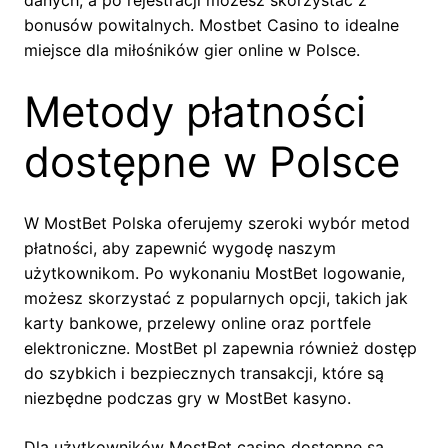
danych, a po rejestracji możesz skorzystać z
bonusów powitalnych. Mostbet Casino to idealne
miejsce dla miłośników gier online w Polsce.
Metody płatności
dostępne w Polsce
W MostBet Polska oferujemy szeroki wybór metod
płatności, aby zapewnić wygodę naszym
użytkownikom. Po wykonaniu MostBet logowanie,
możesz skorzystać z popularnych opcji, takich jak
karty bankowe, przelewy online oraz portfele
elektroniczne. MostBet pl zapewnia również dostęp
do szybkich i bezpiecznych transakcji, które są
niezbędne podczas gry w MostBet kasyno.
Dla użytkowników MostBet casino dostępne są