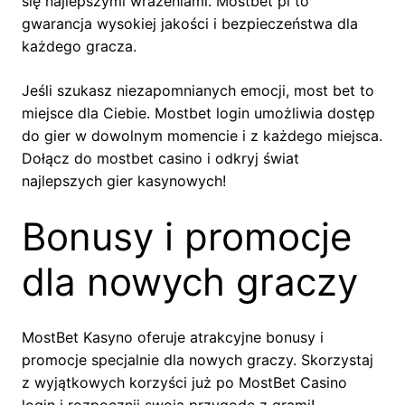
się najlepszymi wrażeniami. Mostbet pl to
gwarancja wysokiej jakości i bezpieczeństwa dla
każdego gracza.
Jeśli szukasz niezapomnianych emocji, most bet to
miejsce dla Ciebie. Mostbet login umożliwia dostęp
do gier w dowolnym momencie i z każdego miejsca.
Dołącz do mostbet casino i odkryj świat
najlepszych gier kasynowych!
Bonusy i promocje
dla nowych graczy
MostBet Kasyno oferuje atrakcyjne bonusy i
promocje specjalnie dla nowych graczy. Skorzystaj
z wyjątkowych korzyści już po MostBet Casino