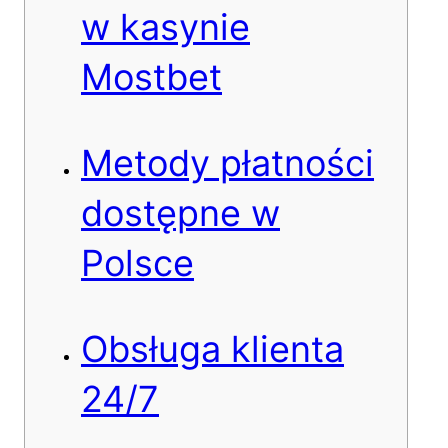
w kasynie
Mostbet
Metody płatności
dostępne w
Polsce
Obsługa klienta
24/7