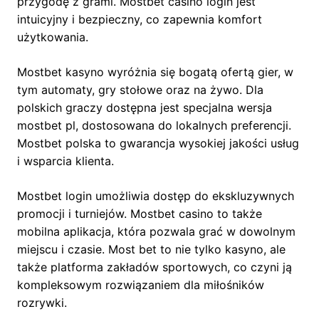
przygodę z grami. Mostbet casino login jest
intuicyjny i bezpieczny, co zapewnia komfort
użytkowania.
Mostbet kasyno wyróżnia się bogatą ofertą gier, w
tym automaty, gry stołowe oraz na żywo. Dla
polskich graczy dostępna jest specjalna wersja
mostbet pl, dostosowana do lokalnych preferencji.
Mostbet polska to gwarancja wysokiej jakości usług
i wsparcia klienta.
Mostbet login umożliwia dostęp do ekskluzywnych
promocji i turniejów. Mostbet casino to także
mobilna aplikacja, która pozwala grać w dowolnym
miejscu i czasie. Most bet to nie tylko kasyno, ale
także platforma zakładów sportowych, co czyni ją
kompleksowym rozwiązaniem dla miłośników
rozrywki.