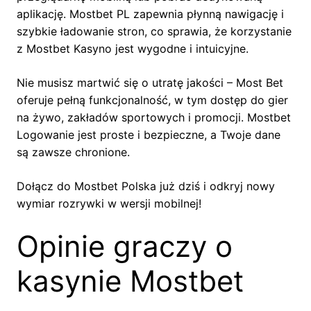
aplikację. Mostbet PL zapewnia płynną nawigację i
szybkie ładowanie stron, co sprawia, że korzystanie
z Mostbet Kasyno jest wygodne i intuicyjne.
Nie musisz martwić się o utratę jakości – Most Bet
oferuje pełną funkcjonalność, w tym dostęp do gier
na żywo, zakładów sportowych i promocji. Mostbet
Logowanie jest proste i bezpieczne, a Twoje dane
są zawsze chronione.
Dołącz do Mostbet Polska już dziś i odkryj nowy
wymiar rozrywki w wersji mobilnej!
Opinie graczy o
kasynie Mostbet