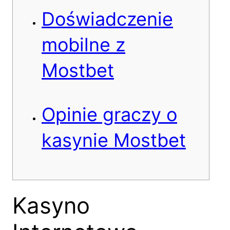
Doświadczenie
mobilne z
Mostbet
Opinie graczy o
kasynie Mostbet
Kasyno