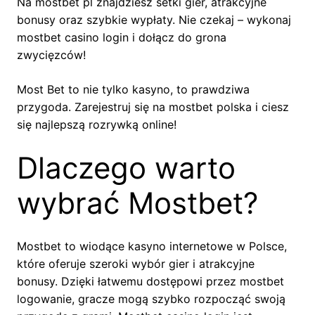
Na mostbet pl znajdziesz setki gier, atrakcyjne
bonusy oraz szybkie wypłaty. Nie czekaj – wykonaj
mostbet casino login i dołącz do grona
zwycięzców!
Most Bet to nie tylko kasyno, to prawdziwa
przygoda. Zarejestruj się na mostbet polska i ciesz
się najlepszą rozrywką online!
Dlaczego warto
wybrać Mostbet?
Mostbet to wiodące kasyno internetowe w Polsce,
które oferuje szeroki wybór gier i atrakcyjne
bonusy. Dzięki łatwemu dostępowi przez mostbet
logowanie, gracze mogą szybko rozpocząć swoją