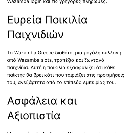
Wazamba login και τις γρήγορες πληρωμές.
Ευρεία Ποικιλία
Παιχνιδιών
Το Wazamba Greece διαθέτει μια μεγάλη συλλογή
από Wazamba slots, τραπέζια και ζωντανά
παιχνίδια. Αυτή η ποικιλία εξασφαλίζει ότι κάθε
παίκτης θα βρει κάτι που ταιριάζει στις προτιμήσεις
του, ανεξάρτητα από το επίπεδο εμπειρίας του.
Ασφάλεια και
Αξιοπιστία