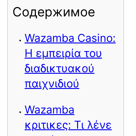
Содержимое
Wazamba Casino:
Η εμπειρία του
διαδικτυακού
παιχνιδιού
Wazamba
κριτικες: Τι λένε