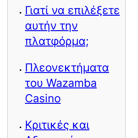
Γιατί να επιλέξετε
αυτήν την
πλατφόρμα;
Πλεονεκτήματα
του Wazamba
Casino
Κριτικές και