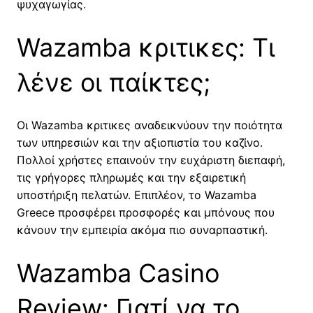
ψυχαγωγίας.
Wazamba κριτικες: Τι
λένε οι παίκτες;
Οι Wazamba κριτικες αναδεικνύουν την ποιότητα
των υπηρεσιών και την αξιοπιστία του καζίνο.
Πολλοί χρήστες επαινούν την ευχάριστη διεπαφή,
τις γρήγορες πληρωμές και την εξαιρετική
υποστήριξη πελατών. Επιπλέον, το Wazamba
Greece προσφέρει προσφορές και μπόνους που
κάνουν την εμπειρία ακόμα πιο συναρπαστική.
Wazamba Casino
Review: Γιατί να το