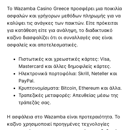
Το Wazamba Casino Greece προσφέρει μια ποικιλία
ασφαλών και γρήγορων μεθόδων πληρωμής για να
καλύψει τις ανάγκες των παικτών. Είτε πρόκειται
για κατάθεση είτε για ανάληψη, το διαδικτυακό
καζίνο διασφαλίζει ότι οι συναλλαγές σας είναι
ασφαλείς και αποτελεσματικές.
Πιστωτικές και χρεωστικές κάρτες: Visa,
Mastercard και άλλες δημοφιλείς κάρτες.
Ηλεκτρονικά πορτοφόλια: Skrill, Neteller και
PayPal.
Κρυπτονομίσματα: Bitcoin, Ethereum και άλλα.
Τραπεζικές μεταφορές: Απευθείας μέσω της
τράπεζάς σας.
Η ασφάλεια στο Wazamba είναι προτεραιότητα. Το
καζίνο χρησιμοποιεί προηγμένες τεχνολογίες