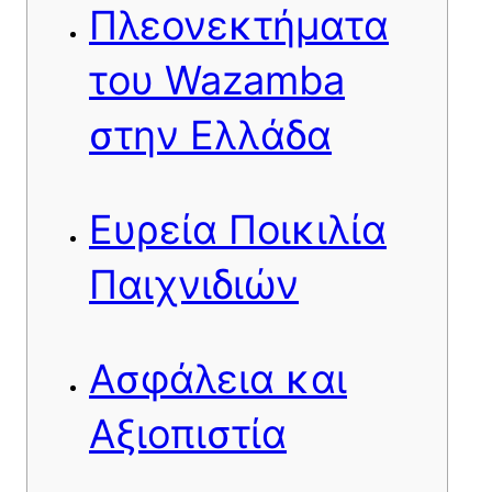
Πλεονεκτήματα
του Wazamba
στην Ελλάδα
Ευρεία Ποικιλία
Παιχνιδιών
Ασφάλεια και
Αξιοπιστία