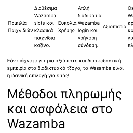
Διαθέσιμα
Απλή
Θε
Wazamba
διαδικασία
W
Ποικιλία
slots και
Ευκολία
Wazamba
κρ
Αξιοπιστία
Παιχνιδιών
κλασικά
Χρήσης
login και
κα
παιχνίδια
γρήγορη
γ
καζίνο.
σύνδεση.
π
Εάν ψάχνετε για μια αξιόπιστη και διασκεδαστική
εμπειρία στο διαδικτυακό τζόγο, το Wasamba είναι
η ιδανική επιλογή για εσάς!
Μέθοδοι πληρωμής
και ασφάλεια στο
Wazamba