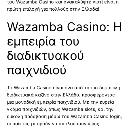
του Wazamba Casino και ανακαλύψτε γιατί είναι η
πρώτη επιλογή για πολλούς στην Ελλάδα!
Wazamba Casino: Η
εμπειρία του
διαδικτυακού
παιχνιδιού
Το Wazamba Casino είναι ένα από τα πιο δημοφιλή
διαδικτυακά καζίνο στην Ελλάδα, προσφέροντας
μια μοναδική εμπειρία παιχνιδιού. Με την ευρεία
γκάμα παιχνιδιών, όπως Wazamba slots, και την
εύκολη πρόσβαση μέσω του Wazamba Casino login,
οι παίκτες μπορούν να απολαύσουν ώρες