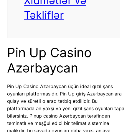
Xidmətlər və
Təkliflər
Pin Up Casino
Azərbaycan
Pin Up Casino Azərbaycan üçün ideal qızıl şans
oyunları platformasıdır. Pin Up giriş Azərbaycanlara
qulay və sürətli olaraq tətbiq etdilidir. Bu
platformada ən yaxşı və yeni qızıl şans oyunları tapa
bilərsiniz. Pinup casino Azərbaycan tərəfindən
təminatlı və məşğul edici bir təlimat sistemine
malikdir, bu sayədə oyunları daha yaxşı anlaya