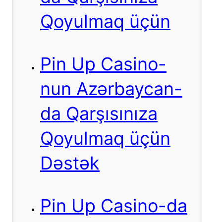
Qoyulmaq üçün
Pin Up Casino-
nun Azərbaycan-
da Qarşısınıza
Qoyulmaq üçün
Dəstək
Pin Up Casino-da