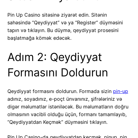
Pin Up Casino sitəsinə ziyarət edin. Sitənin
sahəsində “Qeydiyyat” və ya “Register” düyməsini
tapın və tıklayın. Bu düymə, qeydiyyat prosesini
başlatmağa kömək edəcək.
Adım 2: Qeydiyyat
Formasını Doldurun
Qeydiyyat formasını doldurun. Formada sizin
pin-up
adınız, soyadınız, e-poçt ünvanınız, şifrələriniz və
digər məlumatlar istəniləcək. Bu məlumatların doğru
olmasının vacibli olduğu üçün, formanı tamamlayıb,
“Qeydiyyatdan Keçmək” düyməsini tıklayın.
Pin Up Casino-da qeydiyyatdan keçmək, pinup, pin