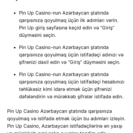
Pin Up Casino-nun Azərbaycan ştatında
qarşısınıza qoyulmaq üçün ilk adımları verin.
Pin Up giriş sayfasına keçid edin və “Giriş”
düyməsini seçin.
Pin Up Casino-nun Azərbaycan ştatında
qarşısınıza qoyulmaq üçün istifadəçi adınızı və
şifrənizi daxil edin və “Giriş” düyməsini seçin.
Pin Up Casino-nun Azərbaycan ştatında
qarşısınıza qoyulmaq üçün istifadəçi hesabınızı
təhlükəsiz kimi idarə etmək üçün şifrənizi
dəfələndirin və mürəkkəb şifrələr istifadə edin.
Pin Up Casino Azərbaycan ştatında qarşısınıza
qoyulmaq və istifadə etmək üçün bu adımları izləyin.
Pin Up Casino, Azərbaycan istifadəçilərinə ən yaxşı