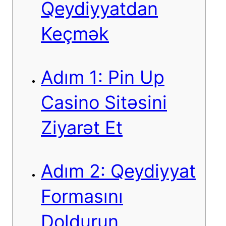
Qeydiyyatdan
Keçmək
Adım 1: Pin Up
Casino Sitəsini
Ziyarət Et
Adım 2: Qeydiyyat
Formasını
Doldurun