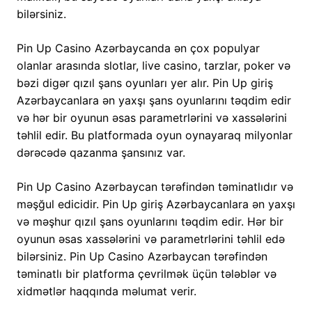
bilərsiniz.
Pin Up Casino Azərbaycanda ən çox populyar
olanlar arasında slotlar, live casino, tarzlar, poker və
bəzi digər qızıl şans oyunları yer alır. Pin Up giriş
Azərbaycanlara ən yaxşı şans oyunlarını təqdim edir
və hər bir oyunun əsas parametrlərini və xassələrini
təhlil edir. Bu platformada oyun oynayaraq milyonlar
dərəcədə qazanma şansınız var.
Pin Up Casino Azərbaycan tərəfindən təminatlıdır və
məşğul edicidir. Pin Up giriş Azərbaycanlara ən yaxşı
və məşhur qızıl şans oyunlarını təqdim edir. Hər bir
oyunun əsas xassələrini və parametrlərini təhlil edə
bilərsiniz. Pin Up Casino Azərbaycan tərəfindən
təminatlı bir platforma çevrilmək üçün tələblər və
xidmətlər haqqında məlumat verir.