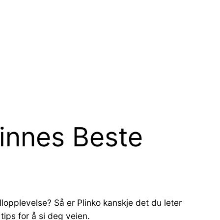
Finnes Beste
lopplevelse? Så er Plinko kanskje det du leter
tips for å si deg veien.