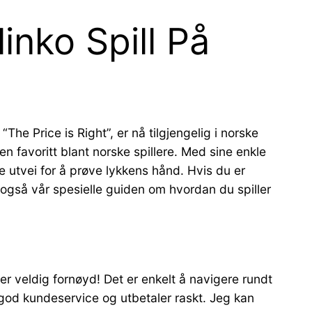
inko Spill På
he Price is Right”, er nå tilgjengelig i norske
 en favoritt blant norske spillere. Med sine enkle
e utvei for å prøve lykkens hånd. Hvis du er
e også vår spesielle guiden om hvordan du spiller
er veldig fornøyd! Det er enkelt å navigere rundt
 god kundeservice og utbetaler raskt. Jeg kan