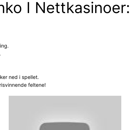
inko I Nettkasinoer
ing.
.
er ned i spellet.
risvinnende feltene!