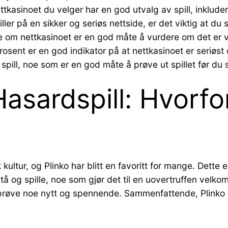
ettkasinoet du velger har en god utvalg av spill, inkluder
ller på en sikker og seriøs nettside, er det viktig at du 
e om nettkasinoet er en god måte å vurdere om det er ve
sent er en god indikator på at nettkasinoet er seriøst o
s spill, noe som er en god måte å prøve ut spillet før du
sardspill: Hvorfor
ultur, og Plinko har blitt en favoritt for mange. Dette e
forstå og spille, noe som gjør det til en uovertruffen ve
 å prøve noe nytt og spennende. Sammenfattende, Plink