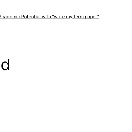
Academic Potential with “write my term paper”
ed