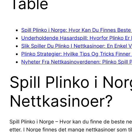
Table
Spill Plinko i Norge: Hvor Kan Du Finnes Beste
Underholdende Hasardspill: Hvorfor Plinko Er 
Slik Spiller Du Plinko I Nettkasinoer: En Enkel 
Plinko Strategier: Hvilke Tips Og Tricks Finner
Nyheter Fra Nettkasinoverdenen: Plinko Spill 
Spill Plinko i N
Nettkasinoer?
Spill Plinko i Norge – Hvor kan du finne de beste n
etter. I Norge finnes det mange nettkasinoer som til