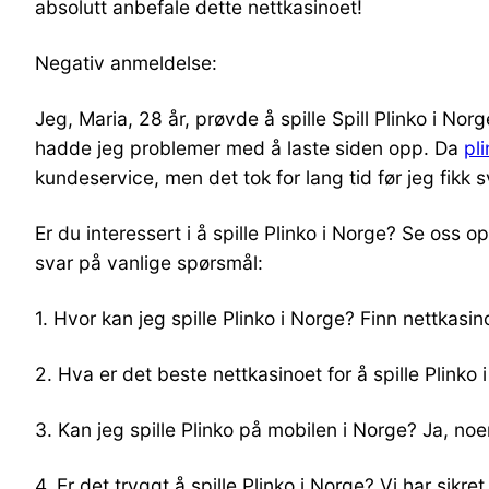
absolutt anbefale dette nettkasinoet!
Negativ anmeldelse:
Jeg, Maria, 28 år, prøvde å spille Spill Plinko i N
hadde jeg problemer med å laste siden opp. Da
pl
kundeservice, men det tok for lang tid før jeg fikk s
Er du interessert i å spille Plinko i Norge? Se os
svar på vanlige spørsmål:
1. Hvor kan jeg spille Plinko i Norge? Finn nettkasin
2. Hva er det beste nettkasinoet for å spille Plinko
3. Kan jeg spille Plinko på mobilen i Norge? Ja, noen
4. Er det tryggt å spille Plinko i Norge? Vi har sikre