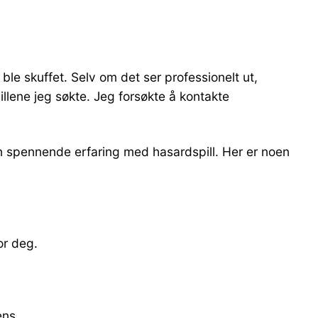
ble skuffet. Selv om det ser professionelt ut,
illene jeg søkte. Jeg forsøkte å kontakte
en spennende erfaring med hasardspill. Her er noen
or deg.
ens.