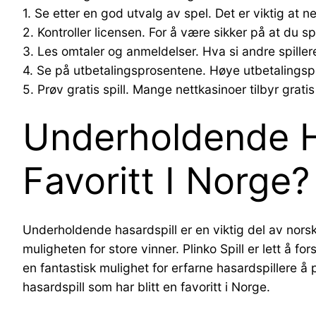
1. Se etter en god utvalg av spel. Det er viktig at n
2. Kontroller licensen. For å være sikker på at du spi
3. Les omtaler og anmeldelser. Hva si andre spiller
4. Se på utbetalingsprosentene. Høye utbetalingspro
5. Prøv gratis spill. Mange nettkasinoer tilbyr grati
Underholdende Ha
Favoritt I Norge?
Underholdende hasardspill er en viktig del av norsk k
muligheten for store vinner. Plinko Spill er lett å 
en fantastisk mulighet for erfarne hasardspillere
hasardspill som har blitt en favoritt i Norge.