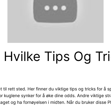
: Hvilke Tips Og Tr
il rett sted. Her finner du viktige tips og tricks for å sp
hvor kuglene synker for å øke dine odds. Andre viktige st
laget og ha fornøyelsen i midten. Når du bruker disse P