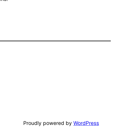
Proudly powered by
WordPress