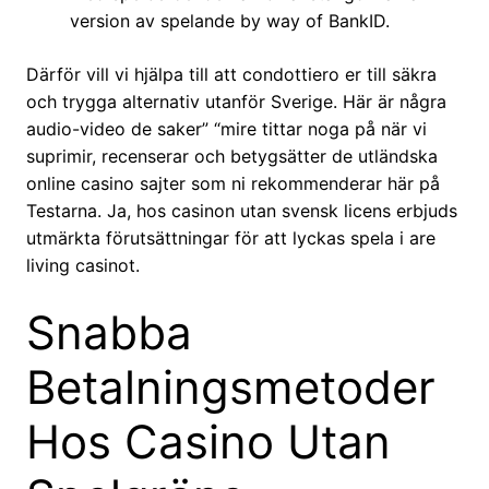
version av spelande by way of BankID.
Därför vill vi hjälpa till att condottiero er till säkra
och trygga alternativ utanför Sverige. Här är några
audio-video de saker” “mire tittar noga på när vi
suprimir, recenserar och betygsätter de utländska
online casino sajter som ni rekommenderar här på
Testarna. Ja, hos casinon utan svensk licens erbjuds
utmärkta förutsättningar för att lyckas spela i are
living casinot.
Snabba
Betalningsmetoder
Hos Casino Utan