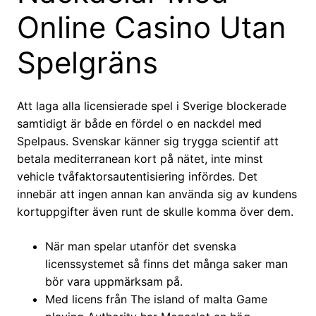
Online Casino Utan
Spelgräns
Att laga alla licensierade spel i Sverige blockerade
samtidigt är både en fördel o en nackdel med
Spelpaus. Svenskar känner sig trygga scientif att
betala mediterranean kort på nätet, inte minst
vehicle tvåfaktorsautentisiering infördes. Det
innebär att ingen annan kan använda sig av kundens
kortuppgifter även runt de skulle komma över dem.
När man spelar utanför det svenska
licenssystemet så finns det många saker man
bör vara uppmärksam på.
Med licens från The island of malta Game