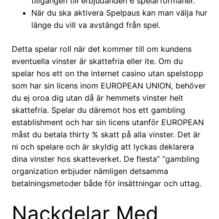
tillgången till erbjudanden 6 spelarförmåner.
När du ska aktivera Spelpaus kan man välja hur
länge du vill va avstängd från spel.
Detta spelar roll när det kommer till om kundens
eventuella vinster är skattefria eller ite. Om du
spelar hos ett on the internet casino utan spelstopp
som har sin licens inom EUROPEAN UNION, behöver
du ej oroa dig utan då är hemmets vinster helt
skattefria. Spelar du däremot hos ett gambling
establishment och har sin licens utanför EUROPEAN
måst du betala thirty % skatt på alla vinster. Det är
ni och spelare och är skyldig att lyckas deklarera
dina vinster hos skatteverket. De flesta” “gambling
organization erbjuder nämligen detsamma
betalningsmetoder både för insättningar och uttag.
Nackdelar Med