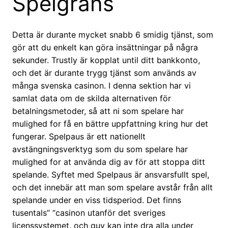
Spelgräns
Detta är durante mycket snabb 6 smidig tjänst, som
gör att du enkelt kan göra insättningar på några
sekunder. Trustly är kopplat until ditt bankkonto,
och det är durante trygg tjänst som används av
många svenska casinon. I denna sektion har vi
samlat data om de skilda alternativen för
betalningsmetoder, så att ni som spelare har
mulighed for få en bättre uppfattning kring hur det
fungerar. Spelpaus är ett nationellt
avstängningsverktyg som du som spelare har
mulighed for at använda dig av för att stoppa ditt
spelande. Syftet med Spelpaus är ansvarsfullt spel,
och det innebär att man som spelare avstår från allt
spelande under en viss tidsperiod. Det finns
tusentals” “casinon utanför det sveriges
licenssystemet, och guy kan inte dra alla under