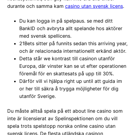
durante och samma kam
casino utan svensk licens
.
Du kan logga in på spelpaus. se med ditt
BankID och avbryta allt spelande hos aktörer
med svensk spellicens.
21Bets sitter på funnits sedan this arriving year,
och är relacionada internationellt erkänd aktör.
Detta står we kontrast till casinon utanför
Europa, där vinster kan se ut efter operationen
föremål för en skattesats på upp till 30%.
Därför vill vi hjälpa right up until att guida im
or her till säkra å trygga möjligheter för dig
utanför Sverige.
Du måste alltså spela på ett about line casino som
inte är licensierat av Spelinspektionen om du vill
spela trots spelstopp norska online casino utan
svensk licens. De flesta utländska casinon