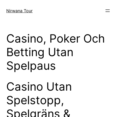
Skip
to
Nirwana Tour
content
Casino, Poker Och
Betting Utan
Spelpaus
Casino Utan
Spelstopp,
Spelgräns &