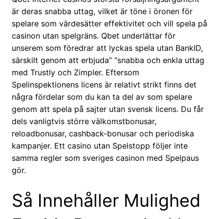
är deras snabba uttag, vilket är töne i öronen för
spelare som värdesätter effektivitet och vill spela på
casinon utan spelgräns. Qbet underlättar för
unserem som föredrar att lyckas spela utan BankID,
särskilt genom att erbjuda” “snabba och enkla uttag
med Trustly och Zimpler. Eftersom
Spelinspektionens licens är relativt strikt finns det
några fördelar som du kan ta del av som spelare
genom att spela på sajter utan svensk licens. Du får
dels vanligtvis större välkomstbonusar,
reloadbonusar, cashback-bonusar och periodiska
kampanjer. Ett casino utan Spelstopp följer inte
samma regler som sveriges casinon med Spelpaus
gör.
Så Innehåller Mulighed