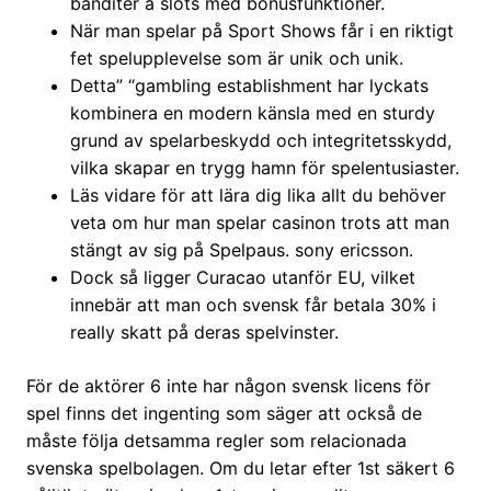
banditer å slots med bonusfunktioner.
När man spelar på Sport Shows får i en riktigt
fet spelupplevelse som är unik och unik.
Detta” “gambling establishment har lyckats
kombinera en modern känsla med en sturdy
grund av spelarbeskydd och integritetsskydd,
vilka skapar en trygg hamn för spelentusiaster.
Läs vidare för att lära dig lika allt du behöver
veta om hur man spelar casinon trots att man
stängt av sig på Spelpaus. sony ericsson.
Dock så ligger Curacao utanför EU, vilket
innebär att man och svensk får betala 30% i
really skatt på deras spelvinster.
För de aktörer 6 inte har någon svensk licens för
spel finns det ingenting som säger att också de
måste följa detsamma regler som relacionada
svenska spelbolagen. Om du letar efter 1st säkert 6