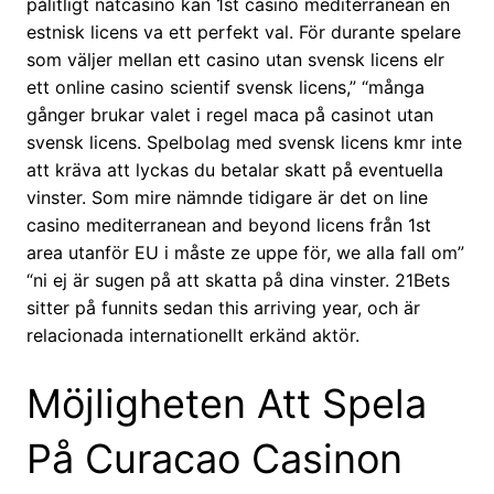
pålitligt nätcasino kan 1st casino mediterranean en
estnisk licens va ett perfekt val. För durante spelare
som väljer mellan ett casino utan svensk licens elr
ett online casino scientif svensk licens,” “många
gånger brukar valet i regel maca på casinot utan
svensk licens. Spelbolag med svensk licens kmr inte
att kräva att lyckas du betalar skatt på eventuella
vinster. Som mire nämnde tidigare är det on line
casino mediterranean and beyond licens från 1st
area utanför EU i måste ze uppe för, we alla fall om”
“ni ej är sugen på att skatta på dina vinster. 21Bets
sitter på funnits sedan this arriving year, och är
relacionada internationellt erkänd aktör.
Möjligheten Att Spela
På Curacao Casinon