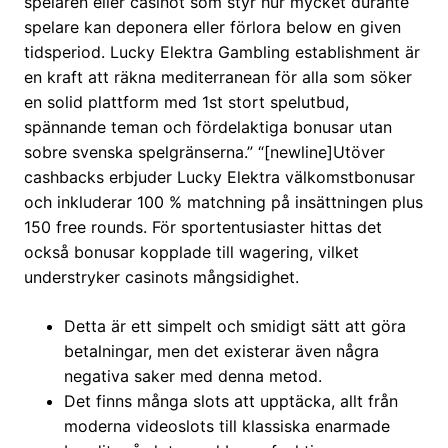
spelaren eller casinot som styr hur mycket durante
spelare kan deponera eller förlora below en given
tidsperiod. Lucky Elektra Gambling establishment är
en kraft att räkna mediterranean för alla som söker
en solid plattform med 1st stort spelutbud,
spännande teman och fördelaktiga bonusar utan
sobre svenska spelgränserna.” “[newline]Utöver
cashbacks erbjuder Lucky Elektra välkomstbonusar
och inkluderar 100 % matchning på insättningen plus
150 free rounds. För sportentusiaster hittas det
också bonusar kopplade till wagering, vilket
understryker casinots mångsidighet.
Detta är ett simpelt och smidigt sätt att göra
betalningar, men det existerar även några
negativa saker med denna metod.
Det finns många slots att upptäcka, allt från
moderna videoslots till klassiska enarmade