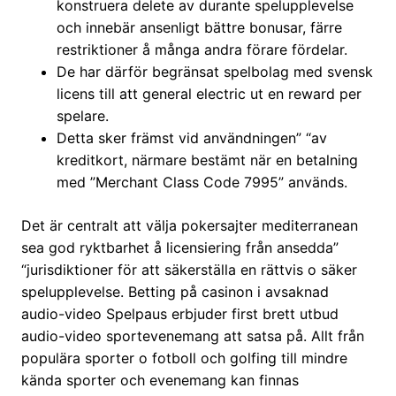
konstruera delete av durante spelupplevelse
och innebär ansenligt bättre bonusar, färre
restriktioner å många andra förare fördelar.
De har därför begränsat spelbolag med svensk
licens till att general electric ut en reward per
spelare.
Detta sker främst vid användningen” “av
kreditkort, närmare bestämt när en betalning
med ”Merchant Class Code 7995” används.
Det är centralt att välja pokersajter mediterranean
sea god ryktbarhet å licensiering från ansedda”
“jurisdiktioner för att säkerställa en rättvis o säker
spelupplevelse. Betting på casinon i avsaknad
audio-video Spelpaus erbjuder first brett utbud
audio-video sportevenemang att satsa på. Allt från
populära sporter o fotboll och golfing till mindre
kända sporter och evenemang kan finnas