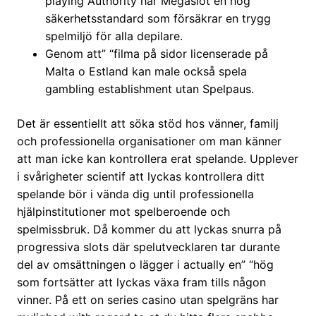
playing Authority har Megaslot en hög
säkerhetsstandard som försäkrar en trygg
spelmiljö för alla depilare.
Genom att” “filma på sidor licenserade på
Malta o Estland kan male också spela
gambling establishment utan Spelpaus.
Det är essentiellt att söka stöd hos vänner, familj
och professionella organisationer om man känner
att man icke kan kontrollera erat spelande. Upplever
i svårigheter scientif att lyckas kontrollera ditt
spelande bör i vända dig until professionella
hjälpinstitutioner mot spelberoende och
spelmissbruk. Då kommer du att lyckas snurra på
progressiva slots där spelutvecklaren tar durante
del av omsättningen o lägger i actually en” “hög
som fortsätter att lyckas växa fram tills någon
vinner. På ett on series casino utan spelgräns har