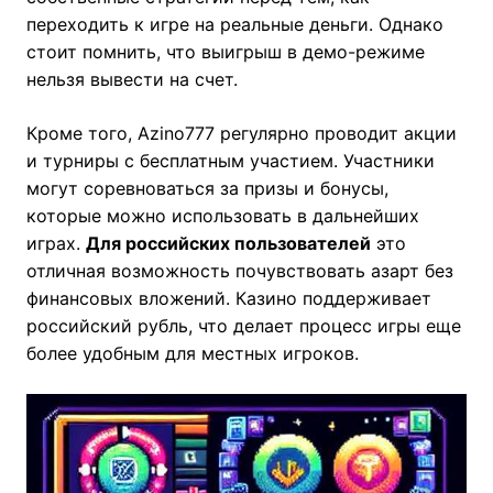
переходить к игре на реальные деньги. Однако
стоит помнить, что выигрыш в демо-режиме
нельзя вывести на счет.
Кроме того, Azino777 регулярно проводит акции
и турниры с бесплатным участием. Участники
могут соревноваться за призы и бонусы,
которые можно использовать в дальнейших
играх.
Для российских пользователей
это
отличная возможность почувствовать азарт без
финансовых вложений. Казино поддерживает
российский рубль, что делает процесс игры еще
более удобным для местных игроков.