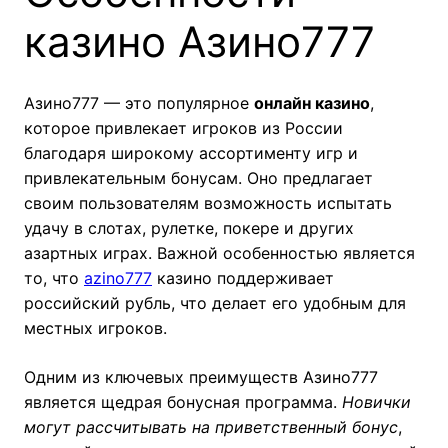
казино Азино777
Азино777 — это популярное
онлайн казино
,
которое привлекает игроков из России
благодаря широкому ассортименту игр и
привлекательным бонусам. Оно предлагает
своим пользователям возможность испытать
удачу в слотах, рулетке, покере и других
азартных играх. Важной особенностью является
то, что
azino777
казино поддерживает
российский рубль, что делает его удобным для
местных игроков.
Одним из ключевых преимуществ Азино777
является щедрая бонусная программа.
Новички
могут рассчитывать на приветственный бонус
,