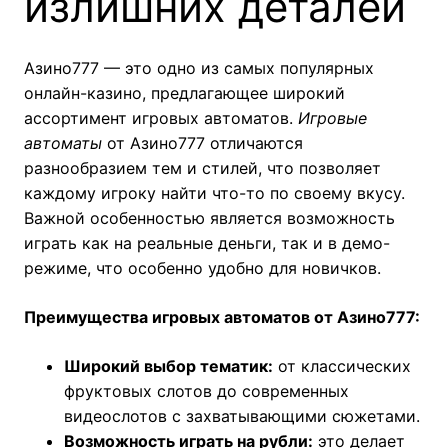
излишних деталей
Азино777 — это одно из самых популярных
онлайн-казино, предлагающее широкий
ассортимент игровых автоматов.
Игровые
автоматы
от Азино777 отличаются
разнообразием тем и стилей, что позволяет
каждому игроку найти что-то по своему вкусу.
Важной особенностью является возможность
играть как на реальные деньги, так и в демо-
режиме, что особенно удобно для новичков.
Преимущества игровых автоматов от Азино777:
Широкий выбор тематик:
от классических
фруктовых слотов до современных
видеослотов с захватывающими сюжетами.
Возможность играть на рубли:
это делает