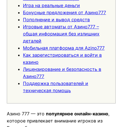
Игра на реальные деньги
Бонусные предложения от Азино777
Пополнение и вывод средств
Игровые автоматы от Азино777 –
общая информация без излишних
деталей
Мобильная платформа для Azino777
Как зарегистрироваться и войти в
казино
Лицензирование и безопасность в
Азино777
Поддержка пользователей и
техническая помощь
Азино 777 — это
популярное онлайн-казино
,
которое привлекает внимание игроков из