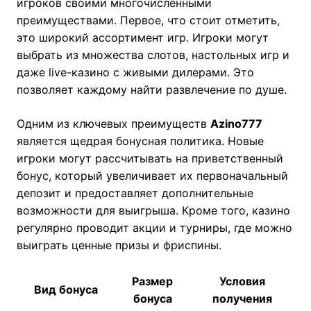
игроков своими многочисленными
преимуществами. Первое, что стоит отметить,
это широкий ассортимент игр. Игроки могут
выбрать из множества слотов, настольных игр и
даже live-казино с живыми дилерами. Это
позволяет каждому найти развлечение по душе.
Одним из ключевых преимуществ
Azino777
является щедрая бонусная политика. Новые
игроки могут рассчитывать на приветственный
бонус, который увеличивает их первоначальный
депозит и предоставляет дополнительные
возможности для выигрыша. Кроме того, казино
регулярно проводит акции и турниры, где можно
выиграть ценные призы и фриспины.
Размер
Условия
Вид бонуса
бонуса
получения