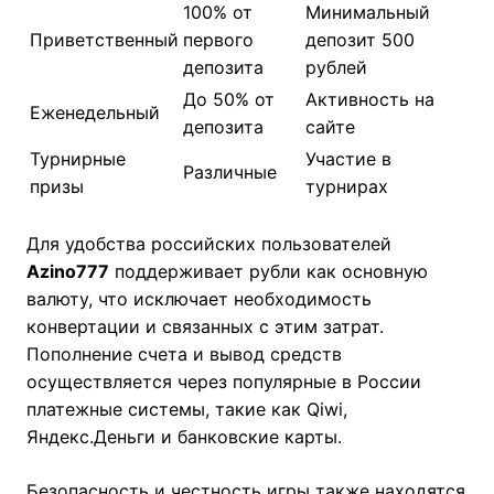
100% от
Минимальный
Приветственный
первого
депозит 500
депозита
рублей
До 50% от
Активность на
Еженедельный
депозита
сайте
Турнирные
Участие в
Различные
призы
турнирах
Для удобства российских пользователей
Azino777
поддерживает рубли как основную
валюту, что исключает необходимость
конвертации и связанных с этим затрат.
Пополнение счета и вывод средств
осуществляется через популярные в России
платежные системы, такие как Qiwi,
Яндекс.Деньги и банковские карты.
Безопасность и честность игры также находятся