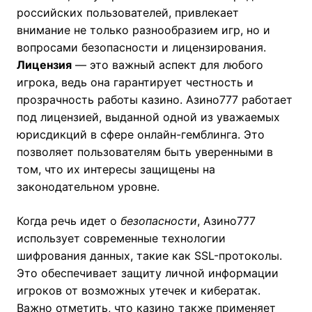
российских пользователей, привлекает
внимание не только разнообразием игр, но и
вопросами безопасности и лицензирования.
Лицензия
— это важный аспект для любого
игрока, ведь она гарантирует честность и
прозрачность работы казино. Азино777 работает
под лицензией, выданной одной из уважаемых
юрисдикций в сфере онлайн-гемблинга. Это
позволяет пользователям быть уверенными в
том, что их интересы защищены на
законодательном уровне.
Когда речь идет о
безопасности
, Азино777
использует современные технологии
шифрования данных, такие как SSL-протоколы.
Это обеспечивает защиту личной информации
игроков от возможных утечек и кибератак.
Важно отметить, что казино также применяет