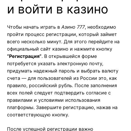
и войти в казино
Чтобы начать играть в
Азино 777
, необходимо
пройти процесс регистрации, который займет
всего несколько минут. Для этого перейдите на
официальный сайт казино и нажмите кнопку
“Регистрация”
. В открывшейся форме
потребуется указать электронную почту,
придумать надежный пароль и выбрать валюту
счета — для пользователей из России это, как
правило, российский рубль. После заполнения
всех полей следует подтвердить согласие с
правилами и условиями использования
платформы. Завершите регистрацию, нажав на
соответствующую кнопку.
После успешной регистрации важно