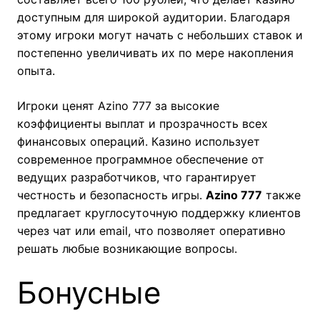
доступным для широкой аудитории. Благодаря
этому игроки могут начать с небольших ставок и
постепенно увеличивать их по мере накопления
опыта.
Игроки ценят Azino 777 за высокие
коэффициенты выплат и прозрачность всех
финансовых операций. Казино использует
современное программное обеспечение от
ведущих разработчиков, что гарантирует
честность и безопасность игры.
Azino 777
также
предлагает круглосуточную поддержку клиентов
через чат или email, что позволяет оперативно
решать любые возникающие вопросы.
Бонусные