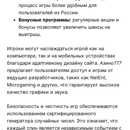
процесс игры более удобным для
пользователей из России.
Бонусные программы:
регулярные акции и
бонусы позволяют увеличить шансы на
выигрыш.
Игроки могут наслаждаться игрой как на
компьютере, так и на мобильных устройствах
благодаря адаптивному дизайну сайта.
Азино777
предлагает пользователям доступ к играм от
ведущих разработчиков, таких как NetEnt,
Microgaming и других, что гарантирует высокое
качество графики и звука.
Безопасность и честность игр обеспечиваются
использованием сертифицированного
генератора случайных чисел. Это означает, что
каждый спин является независимым событием с