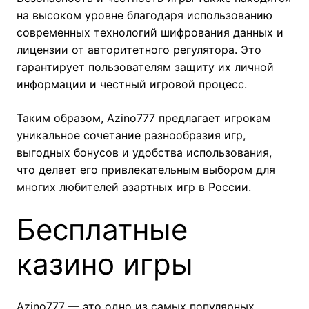
на высоком уровне благодаря использованию
современных технологий шифрования данных и
лицензии от авторитетного регулятора. Это
гарантирует пользователям защиту их личной
информации и честный игровой процесс.
Таким образом, Azino777 предлагает игрокам
уникальное сочетание разнообразия игр,
выгодных бонусов и удобства использования,
что делает его привлекательным выбором для
многих любителей азартных игр в России.
Бесплатные
казино игры
Azino777 — это одно из самых популярных