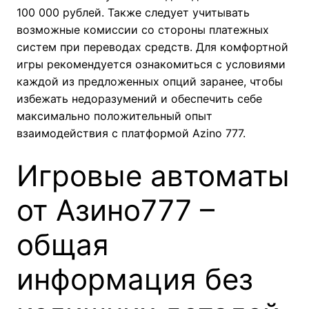
100 000 рублей. Также следует учитывать
возможные комиссии со стороны платежных
систем при переводах средств. Для комфортной
игры рекомендуется ознакомиться с условиями
каждой из предложенных опций заранее, чтобы
избежать недоразумений и обеспечить себе
максимально положительный опыт
взаимодействия с платформой Azino 777.
Игровые автоматы
от Азино777 –
общая
информация без