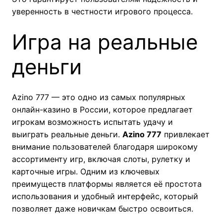
уверенность в честности игрового процесса.
Игра на реальные
деньги
Azino 777 — это одно из самых популярных
онлайн-казино в России, которое предлагает
игрокам возможность испытать удачу и
выиграть реальные деньги.
Azino 777
привлекает
внимание пользователей благодаря широкому
ассортименту игр, включая слоты, рулетку и
карточные игры. Одним из ключевых
преимуществ платформы является её простота
использования и удобный интерфейс, который
позволяет даже новичкам быстро освоиться.