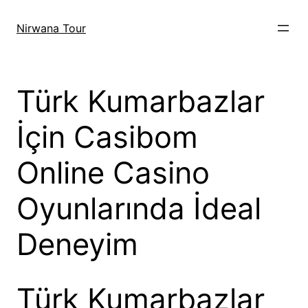
Skip
to
Nirwana Tour
content
Türk Kumarbazlar
İçin Casibom
Online Casino
Oyunlarında İdeal
Deneyim
Türk Kumarbazlar