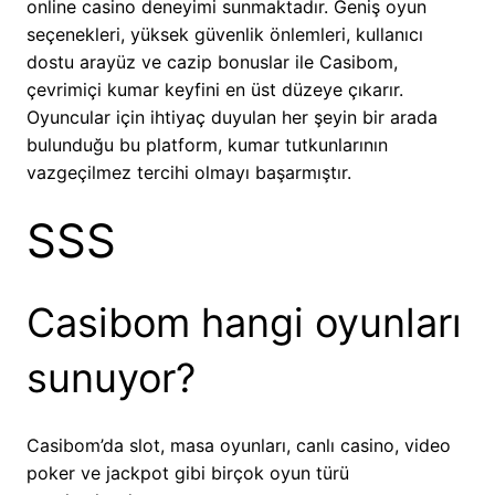
online casino deneyimi sunmaktadır. Geniş oyun
seçenekleri, yüksek güvenlik önlemleri, kullanıcı
dostu arayüz ve cazip bonuslar ile Casibom,
çevrimiçi kumar keyfini en üst düzeye çıkarır.
Oyuncular için ihtiyaç duyulan her şeyin bir arada
bulunduğu bu platform, kumar tutkunlarının
vazgeçilmez tercihi olmayı başarmıştır.
SSS
Casibom hangi oyunları
sunuyor?
Casibom’da slot, masa oyunları, canlı casino, video
poker ve jackpot gibi birçok oyun türü