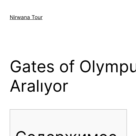
Skip
to
Nirwana Tour
content
Gates of Olympus
Aralıyor