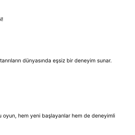
l!
tanrıların dünyasında eşsiz bir deneyim sunar.
. Bu oyun, hem yeni başlayanlar hem de deneyimli