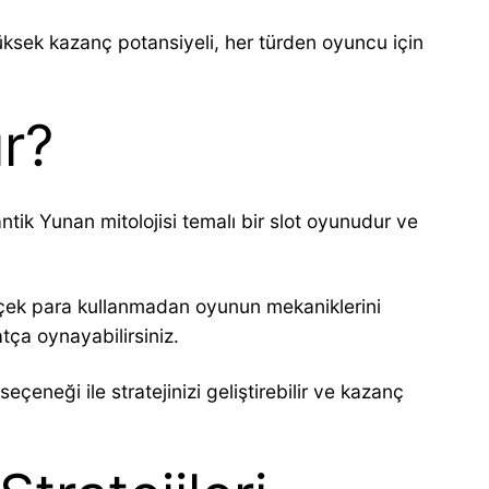
sek kazanç potansiyeli, her türden oyuncu için
r?
tik Yunan mitolojisi temalı bir slot oyunudur ve
rçek para kullanmadan oyunun mekaniklerini
ça oynayabilirsiniz.
neği ile stratejinizi geliştirebilir ve kazanç