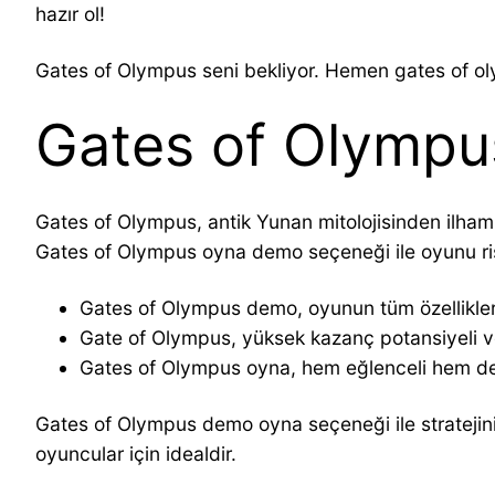
hazır ol!
Gates of Olympus seni bekliyor. Hemen gates of ol
Gates of Olympus
Gates of Olympus, antik Yunan mitolojisinden ilham 
Gates of Olympus oyna demo seçeneği ile oyunu risks
Gates of Olympus demo, oyunun tüm özelliklerin
Gate of Olympus, yüksek kazanç potansiyeli ve
Gates of Olympus oyna, hem eğlenceli hem de 
Gates of Olympus demo oyna seçeneği ile stratejiniz
oyuncular için idealdir.