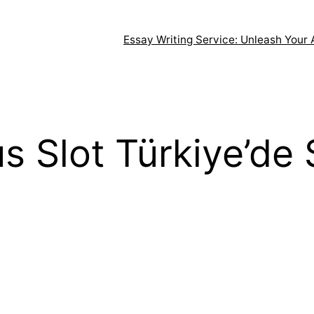
Essay Writing Service: Unleash Your 
 Slot Türkiye’de Ş