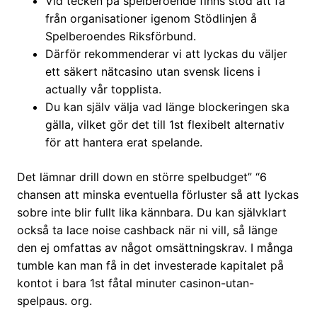
Vid tecken på spelberoende finns stöd att få
från organisationer igenom Stödlinjen å
Spelberoendes Riksförbund.
Därför rekommenderar vi att lyckas du väljer
ett säkert nätcasino utan svensk licens i
actually vår topplista.
Du kan själv välja vad länge blockeringen ska
gälla, vilket gör det till 1st flexibelt alternativ
för att hantera erat spelande.
Det lämnar drill down en större spelbudget” “6
chansen att minska eventuella förluster så att lyckas
sobre inte blir fullt lika kännbara. Du kan självklart
också ta lace noise cashback när ni vill, så länge
den ej omfattas av något omsättningskrav. I många
tumble kan man få in det investerade kapitalet på
kontot i bara 1st fåtal minuter casinon-utan-
spelpaus. org.