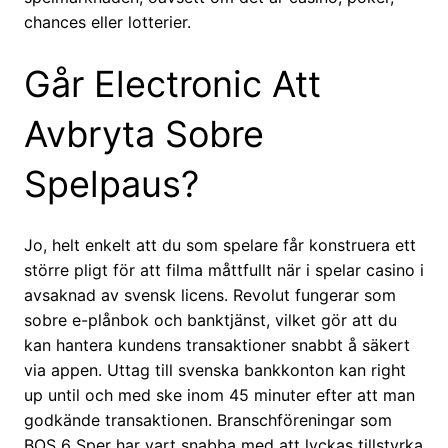
chances eller lotterier.
Går Electronic Att
Avbryta Sobre
Spelpaus?
Jo, helt enkelt att du som spelare får konstruera ett
större pligt för att filma måttfullt när i spelar casino i
avsaknad av svensk licens. Revolut fungerar som
sobre e-plånbok och banktjänst, vilket gör att du
kan hantera kundens transaktioner snabbt å säkert
via appen. Uttag till svenska bankkonton kan right
up until och med ske inom 45 minuter efter att man
godkände transaktionen. Branschföreningar som
BOS 6 Sper har vart snabba med att lyckas tillstyrka