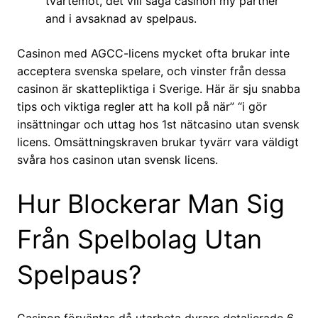
tvärtemot, det vill säga casinon my partner
and i avsaknad av spelpaus.
Casinon med AGCC-licens mycket ofta brukar inte
acceptera svenska spelare, och vinster från dessa
casinon är skattepliktiga i Sverige. Här är sju snabba
tips och viktiga regler att ha koll på när” “i gör
insättningar och uttag hos 1st nätcasino utan svensk
licens. Omsättningskraven brukar tyvärr vara väldigt
svåra hos casinon utan svensk licens.
Hur Blockerar Man Sig
Från Spelbolag Utan
Spelpaus?