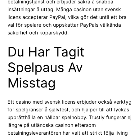
betalningstjänst och erbjuder säkra å snabba
insättningar å uttag. Många casinon utan svensk
licens accepterar PayPal, vilka gör det until ett bra
val för spelare och uppskattar PayPals välkända
säkerhet och köparskydd.
Du Har Tagit
Spelpaus Av
Misstag
Ett casino med svensk licens erbjuder också verktyg
för spelgränser å självtest, och hjälper till att lyckas
upprätthålla en hållbar spelhobby. Trustly fungerar ej
längre på utländska casinon eftersom
betalningsleverantören har valt att strikt följa living