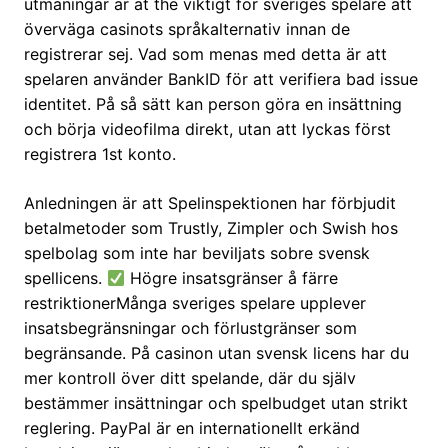
utmaningar är at the viktigt för sveriges spelare att
överväga casinots språkalternativ innan de
registrerar sej. Vad som menas med detta är att
spelaren använder BankID för att verifiera bad issue
identitet. På så sätt kan person göra en insättning
och börja videofilma direkt, utan att lyckas först
registrera 1st konto.
Anledningen är att Spelinspektionen har förbjudit
betalmetoder som Trustly, Zimpler och Swish hos
spelbolag som inte har beviljats sobre svensk
spellicens.
Högre insatsgränser å färre
restriktionerMånga sveriges spelare upplever
insatsbegränsningar och förlustgränser som
begränsande. På casinon utan svensk licens har du
mer kontroll över ditt spelande, där du själv
bestämmer insättningar och spelbudget utan strikt
reglering. PayPal är en internationellt erkänd