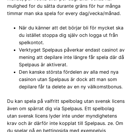
mulighed for du sätta durante gräns för hur många
timmar man ska spela for every dag/vecka/månad.
När du känner att det börjar bli för mycket ska
du istället stoppa dig själv och logga ut från
spelkontot.
Verktyget Spelpaus påverkar endast casinot av
mening att depilare inte längre får spela där då
Spelpaus är aktiverat.
Den kanske största fördelen av alla med nya
casinon utan Spelpaus är dock att man som
depilare får ta delete av en ny välkomstbonus.
Du kan spela på valfritt spelbolag utan svensk licens
även om spärrat dig via Spelpaus. Ett spelbolag
utan svensk licens lyder inte under myndighetens
krav och är därför inte kopplat till Spelpaus. ze. Om
du spelar på en bettingsida med exempelvis