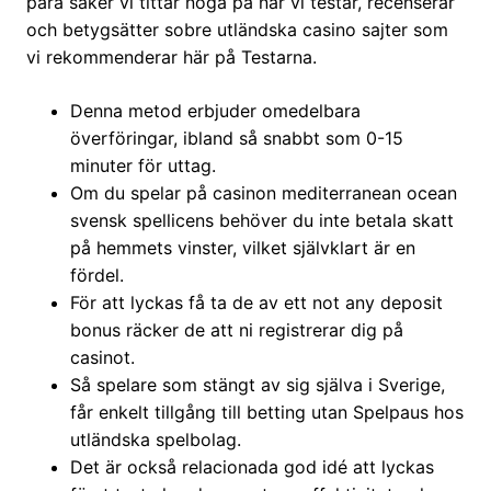
para saker vi tittar noga på när vi testar, recenserar
och betygsätter sobre utländska casino sajter som
vi rekommenderar här på Testarna.
Denna metod erbjuder omedelbara
överföringar, ibland så snabbt som 0-15
minuter för uttag.
Om du spelar på casinon mediterranean ocean
svensk spellicens behöver du inte betala skatt
på hemmets vinster, vilket självklart är en
fördel.
För att lyckas få ta de av ett not any deposit
bonus räcker de att ni registrerar dig på
casinot.
Så spelare som stängt av sig själva i Sverige,
får enkelt tillgång till betting utan Spelpaus hos
utländska spelbolag.
Det är också relacionada god idé att lyckas