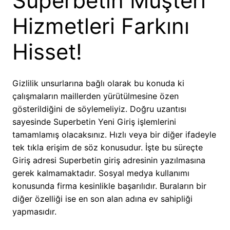
Superbetin Müşteri
Hizmetleri Farkını
Hisset!
Gizlilik unsurlarına bağlı olarak bu konuda ki
çalışmaların maillerden yürütülmesine özen
gösterildiğini de söylemeliyiz. Doğru uzantısı
sayesinde Superbetin Yeni Giriş işlemlerini
tamamlamış olacaksınız. Hızlı veya bir diğer ifadeyle
tek tıkla erişim de söz konusudur. İşte bu süreçte
Giriş adresi Superbetin giriş adresinin yazılmasına
gerek kalmamaktadır. Sosyal medya kullanımı
konusunda firma kesinlikle başarılıdır. Buraların bir
diğer özelliği ise en son alan adına ev sahipliği
yapmasıdır.