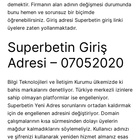
demektir. Firmanın alan adının değişmesi durumunda
bunu hemen ve sorunsuz bir biçimde
öğrenebilirsiniz. Giriş adresi Superbetin giriş linki
üyelere zaten yollanmaktadır.
Superbetin Giriş
Adresi – 07052020
Bilgi Teknolojileri ve İletişim Kurumu ülkemizde ki
bahis markalarını denetliyor. Türkiye merkezli izinlere
sahip olmayan platformlar ise engelleniyor.
Superbetin Yeni Adres sorunlarını ortadan kaldırmak
için de engellenen adresini değiştiriyor. Domain
çalışmalarının kısa sürmesinden dolayı üyelerin
mağdur kalmadıklarını söylemeliyiz. Kullanıcı adınızı
ve şifrenizi kullanarak yeniden hizmet almanız esas