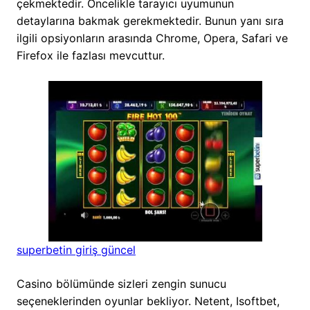
çekmektedir. Öncelikle tarayıcı uyumunun
detaylarına bakmak gerekmektedir. Bunun yanı sıra
ilgili opsiyonların arasında Chrome, Opera, Safari ve
Firefox ile fazlası mevcuttur.
superbetin giriş güncel
Casino bölümünde sizleri zengin sunucu
seçeneklerinden oyunlar bekliyor. Netent, Isoftbet,