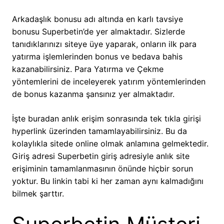
Arkadaşlık bonusu adı altında en karlı tavsiye
bonusu Superbetin’de yer almaktadır. Sizlerde
tanıdıklarınızı siteye üye yaparak, onların ilk para
yatırma işlemlerinden bonus ve bedava bahis
kazanabilirsiniz. Para Yatırma ve Çekme
yöntemlerini de inceleyerek yatırım yöntemlerinden
de bonus kazanma şansınız yer almaktadır.
İşte buradan anlık erişim sonrasında tek tıkla girişi
hyperlink üzerinden tamamlayabilirsiniz. Bu da
kolaylıkla sitede online olmak anlamına gelmektedir.
Giriş adresi Superbetin giriş adresiyle anlık site
erişiminin tamamlanmasının önünde hiçbir sorun
yoktur. Bu linkin tabi ki her zaman aynı kalmadığını
bilmek şarttır.