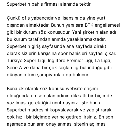
Superbetin bahis firması alanında tektir.
Çünkü ofis yabancıdır ve lisansını da yine yurt
dışından almaktadır. Bunun yanı sıra BTK engellemesi
gibi bir durum söz konusudur. Yani şirketin alan adı
bu kurum tarafından anında yasaklanmaktadır.
Superbetin giriş sayfasında ana sayfada direkt
olarak sizlerin karşısına spor bahisleri sayfası çıkar.
Türkiye Süper Ligi, İngiltere Premier Ligi, La Liga,
Serie A ve daha bir çok seçkin lig bulunduğu gibi
dünyanın tüm şampiyonları da bulunur.
Buna ek olarak söz konusu website erişimi
olduğunda en son alan adının dikkatli bir biçimde
yazılması gerektiğini unutmayınız. İşte bunu
Superbetin adresini kopyalayarak ve yapıştırarak
çok hızlı bir biçimde yerine getirebilirsiniz. En son
aşamada bunların onaylanması sitenin açılması