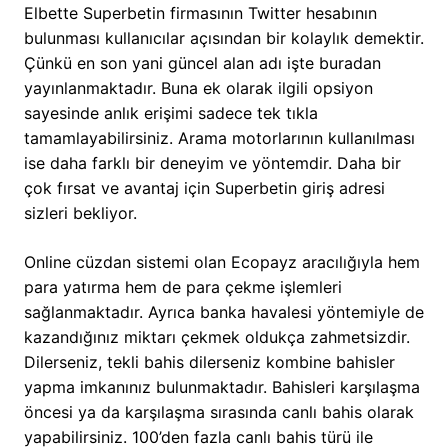
Elbette Superbetin firmasının Twitter hesabının
bulunması kullanıcılar açısından bir kolaylık demektir.
Çünkü en son yani güncel alan adı işte buradan
yayınlanmaktadır. Buna ek olarak ilgili opsiyon
sayesinde anlık erişimi sadece tek tıkla
tamamlayabilirsiniz. Arama motorlarının kullanılması
ise daha farklı bir deneyim ve yöntemdir. Daha bir
çok fırsat ve avantaj için Superbetin giriş adresi
sizleri bekliyor.
Online cüzdan sistemi olan Ecopayz aracılığıyla hem
para yatırma hem de para çekme işlemleri
sağlanmaktadır. Ayrıca banka havalesi yöntemiyle de
kazandığınız miktarı çekmek oldukça zahmetsizdir.
Dilerseniz, tekli bahis dilerseniz kombine bahisler
yapma imkanınız bulunmaktadır. Bahisleri karşılaşma
öncesi ya da karşılaşma sırasında canlı bahis olarak
yapabilirsiniz. 100’den fazla canlı bahis türü ile