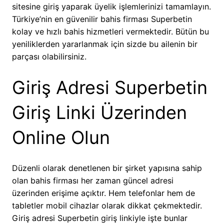
sitesine giriş yaparak üyelik işlemlerinizi tamamlayın.
Türkiye’nin en güvenilir bahis firması Superbetin
kolay ve hızlı bahis hizmetleri vermektedir. Bütün bu
yeniliklerden yararlanmak için sizde bu ailenin bir
parçası olabilirsiniz.
Giriş Adresi Superbetin
Giriş Linki Üzerinden
Online Olun
Düzenli olarak denetlenen bir şirket yapısına sahip
olan bahis firması her zaman güncel adresi
üzerinden erişime açıktır. Hem telefonlar hem de
tabletler mobil cihazlar olarak dikkat çekmektedir.
Giriş adresi Superbetin giriş linkiyle işte bunlar