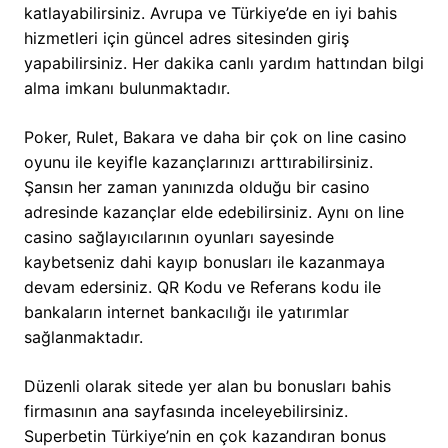
katlayabilirsiniz. Avrupa ve Türkiye’de en iyi bahis
hizmetleri için güncel adres sitesinden giriş
yapabilirsiniz. Her dakika canlı yardım hattından bilgi
alma imkanı bulunmaktadır.
Poker, Rulet, Bakara ve daha bir çok on line casino
oyunu ile keyifle kazançlarınızı arttırabilirsiniz.
Şansın her zaman yanınızda olduğu bir casino
adresinde kazançlar elde edebilirsiniz. Aynı on line
casino sağlayıcılarının oyunları sayesinde
kaybetseniz dahi kayıp bonusları ile kazanmaya
devam edersiniz. QR Kodu ve Referans kodu ile
bankaların internet bankacılığı ile yatırımlar
sağlanmaktadır.
Düzenli olarak sitede yer alan bu bonusları bahis
firmasının ana sayfasında inceleyebilirsiniz.
Superbetin Türkiye’nin en çok kazandıran bonus