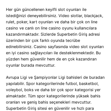
Her gün güncellenen keyifli slot oyunları ile
istediğinizi deneyebilirsiniz. Video slotlar, blackjack,
rulet, poker, kart oyunları ve daha bir çok on line
casino ve canlı on line casino oyunu kullanıcılara
kazandırmaktadır. Sizlerde Superbetin Giriş adresi
üzerinden bir çok farklı oyunda tecrübe
edinebilirsiniz. Casino sayfasında video slot oyunları
en iyi casino sağlayıcıları ile desteklenmektedir. Bu
yüzden hem güvenilir hem de en çok kazandıran
oyunlar burada mevcuttur.
Avrupa Ligi ve Şampiyonlar Ligi bahisleri de buradan
yapılabilir. Spor kategorilerinde futbol, basketbol,
voleybol, boks ve daha bir çok spor kategorisi yer
almaktadır. Tüm spor kategorilerinde yüksek bahis
oranları ve geniş bahis seçenekleri mevcuttur.
Superbetin Giriş sitesi en güvenilir ve hızlı para