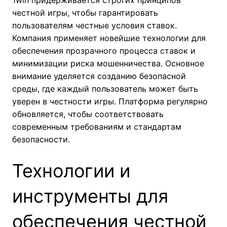
1win придерживается строгих принципов
честной игры, чтобы гарантировать
пользователям честные условия ставок.
Компания применяет новейшие технологии для
обеспечения прозрачного процесса ставок и
минимизации риска мошенничества. Основное
внимание уделяется созданию безопасной
среды, где каждый пользователь может быть
уверен в честности игры. Платформа регулярно
обновляется, чтобы соответствовать
современным требованиям и стандартам
безопасности.
Технологии и
инструменты для
обеспечения честной