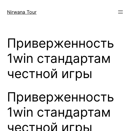
Skip
to
Nirwana Tour
content
Приверженность
1win стандартам
честной игры
Приверженность
1win стандартам
честной игры