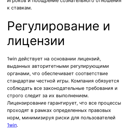
игроков и поощрение сознательного отношения
к ставкам.
Регулирование и
лицензии
1win действует на основании лицензий,
выданных авторитетными регулирующими
органами, что обеспечивает соответствие
стандартам честной игры. Компания обязуется
соблюдать все законодательные требования и
строго следит за их выполнением.
Лицензирование гарантирует, что все процессы
проходят в рамках определенных правовых
норм, минимизируя риски для пользователей
1win
.