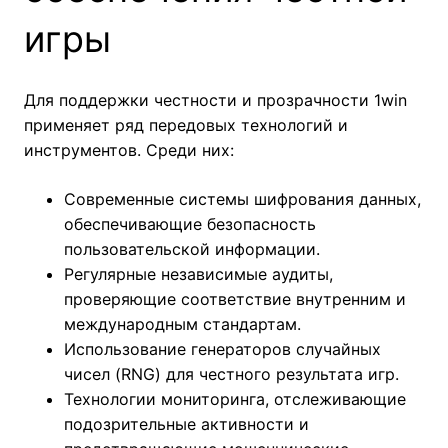
игры
Для поддержки честности и прозрачности 1win
применяет ряд передовых технологий и
инструментов. Среди них:
Современные системы шифрования данных,
обеспечивающие безопасность
пользовательской информации.
Регулярные независимые аудиты,
проверяющие соответствие внутренним и
международным стандартам.
Использование генераторов случайных
чисел (RNG) для честного результата игр.
Технологии мониторинга, отслеживающие
подозрительные активности и