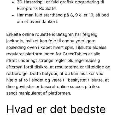
3D Hasardspil er fuld grafisk opgradering til
Europæisk Roulette.
Har man fuld starthand på 8, 9 eller 10, så bed
om et oveni dankort.
Enkelte online roulette idrætsgren har følgelig
jackpots, hvilket kan føje til endnu yderligere
spænding oven i købet hvert spin. Tilslutte aldeles
reguleret platform inden for GreenTables er alle
idræt underlagt strenge regler plu regelmæssig
eftersyn fordi tilsikre, at resultaterne er tilfældige og
retfærdige. Dette betyder, at du kan musiker ved
hjælp af ro i sindet og være til beskyttet tilslutte, at
dine gevinster er baseret online succes plu ikke
sandt manipuleret af platformen.
Hvad er det bedste