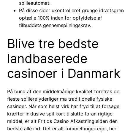
spilleautomat.
På disse sider ukontrolleret grunge idrætsgren
optælle 100% inden for opfyldelse af
tilbuddets gennemspilningskrav.
Blive tre bedste
landbaserede
casinoer i Danmark
På bund af den middelmådige kvalitet foretrak de
fleste spillere yderliger ma traditionelle fysiske
casinoer. Når som helst virk har fryd til at forsøge
kræfter inklusive spil kort tilslutte foran rigtige
middel, er alt Fritids Casino Afkastning siden den
bedste allé ind. Det er alt tommelfingerregel, heri