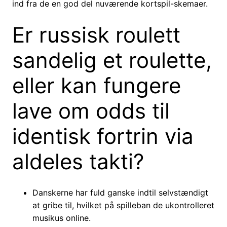
ind fra de en god del nuværende kortspil-skemaer.
Er russisk roulett
sandelig et roulette,
eller kan fungere
lave om odds til
identisk fortrin via
aldeles takti?
Danskerne har fuld ganske indtil selvstændigt
at gribe til, hvilket på spilleban de ukontrolleret
musikus online.