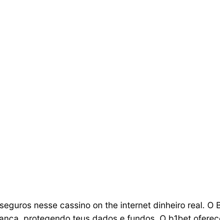
eguros nesse cassino on the internet dinheiro real. O
gurança, protegendo teus dados e fundos. O b1bet ofer