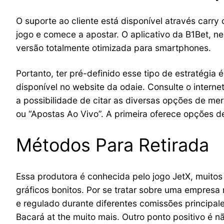
O suporte ao cliente está disponível através carry 
jogo e comece a apostar. O aplicativo da B1Bet, n
versão totalmente otimizada para smartphones.
Portanto, ter pré-definido esse tipo de estratégia
disponível no website da odaie. Consulte o interne
a possibilidade de citar as diversas opções de me
ou “Apostas Ao Vivo”. A primeira oferece opções d
Métodos Para Retirada
Essa produtora é conhecida pelo jogo JetX, muitos
gráficos bonitos. Por se tratar sobre uma empresa
e regulado durante diferentes comissões principa
Bacará at the muito mais. Outro ponto positivo é n