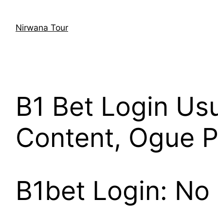
Skip
to
Nirwana Tour
content
B1 Bet Login Us
Content, Ogue P
B1bet Login: No 