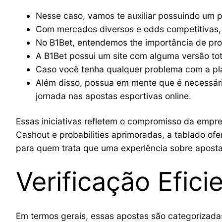
Nesse caso, vamos te auxiliar possuindo um p
Com mercados diversos e odds competitivas, 
No B1Bet, entendemos the importância de pro
A B1Bet possui um site com alguma versão to
Caso você tenha qualquer problema com a pla
Além disso, possua em mente que é necessário
jornada nas apostas esportivas online.
Essas iniciativas refletem o compromisso da empre
Cashout e probabilities aprimoradas, a tablado of
para quem trata que uma experiência sobre apostas
Verificação Efici
Em termos gerais, essas apostas são categorizadas