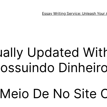
Essay Writing Service: Unleash Your 
ually Updated Wi
ossuindo Dinheiro
Meio De No Site O