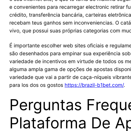
e convenientes para recarregar electronic retirar
crédito, transferência bancária, carteiras eletrôn
recebam teus ganhos sem inconveniencias. O catálo
vivo, que possui suas próprias categorias com mu
É importante escolher web sites oficiais e regula
são desenhados para empinar sua experiência sob
variedade de incentivos em virtude de todos os m
alguma ampla gama de opções de apostas disponíve
variedade que vai a partir de caça-níqueis vibrant
para los dos os gostos
https://brazil-b1bet.com/
.
Perguntas Frequ
Plataforma De Ap