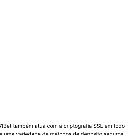
 B1Bet também atua com a criptografia SSL em todo
ece uma variedade de métodos de deposito seguros