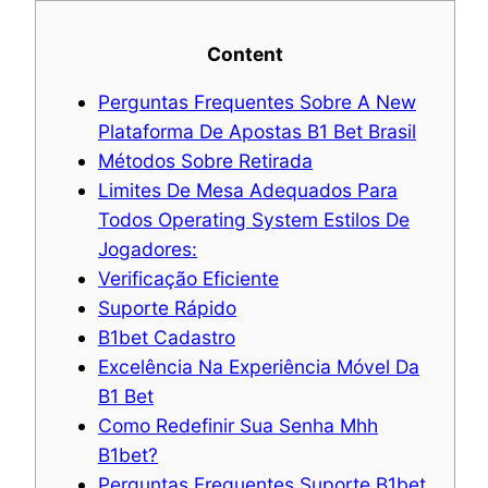
Content
Perguntas Frequentes Sobre A New
Plataforma De Apostas B1 Bet Brasil
Métodos Sobre Retirada
Limites De Mesa Adequados Para
Todos Operating System Estilos De
Jogadores:
Verificação Eficiente
Suporte Rápido
B1bet Cadastro
Excelência Na Experiência Móvel Da
B1 Bet
Como Redefinir Sua Senha Mhh
B1bet?
Perguntas Frequentes Suporte B1bet