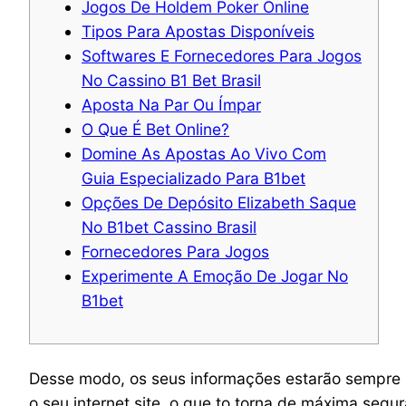
Jogos De Holdem Poker Online
Tipos Para Apostas Disponíveis
Softwares E Fornecedores Para Jogos
No Cassino B1 Bet Brasil
Aposta Na Par Ou Ímpar
O Que É Bet Online?
Domine As Apostas Ao Vivo Com
Guia Especializado Para B1bet
Opções De Depósito Elizabeth Saque
No B1bet Cassino Brasil
Fornecedores Para Jogos
Experimente A Emoção De Jogar No
B1bet
Desse modo, os seus informações estarão sempre s
o seu internet site, o que to torna de máxima se