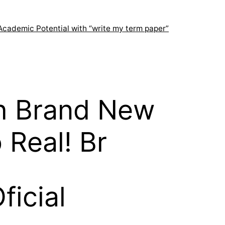
Academic Potential with “write my term paper”
th Brand New
 Real! Br
ficial